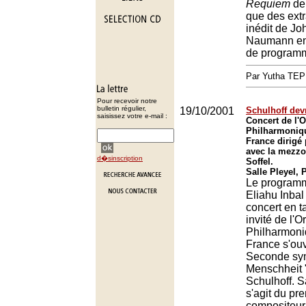
Requiem
de 
que des extr
inédit de Jo
Naumann en 
de program
Par Yutha TEP
Pour recevoir notre
bulletin régulier,
19/10/2001
Schulhoff devr
saisissez votre e-mail :
Concert de l'O
Philharmoniq
France dirigé 
avec la mezzo
d�sinscription
Soffel.
Salle Pleyel, 
Le programm
Eliahu Inbal
concert en t
invité de l'O
Philharmoni
France s'ouv
Seconde sy
Menschheit 
Schulhoff. Sa
s'agit du pr
compositeur