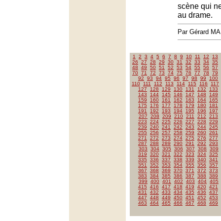
scène qui ne
au drame.
Par Gérard M
1
2
3
4
5
6
7
8
9
10
11
12
13
26
27
28
29
30
31
32
33
34
35
48
49
50
51
52
53
54
55
56
57
70
71
72
73
74
75
76
77
78
79
92
93
94
95
96
97
98
99
100
110
111
112
113
114
115
116
117
127
128
129
130
131
132
133
143
144
145
146
147
148
149
159
160
161
162
163
164
165
175
176
177
178
179
180
181
191
192
193
194
195
196
197
207
208
209
210
211
212
213
223
224
225
226
227
228
229
239
240
241
242
243
244
245
255
256
257
258
259
260
261
271
272
273
274
275
276
277
287
288
289
290
291
292
293
303
304
305
306
307
308
309
319
320
321
322
323
324
325
335
336
337
338
339
340
341
351
352
353
354
355
356
357
367
368
369
370
371
372
373
383
384
385
386
387
388
389
399
400
401
402
403
404
405
415
416
417
418
419
420
421
431
432
433
434
435
436
437
447
448
449
450
451
452
453
463
464
465
466
467
468
469