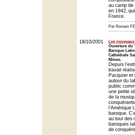
au camp de 
en 1942, qui
France.
Par Romain F
18/10/2001
Les nouveaux
Ouverture du 
Baroque Latin
Cathédrale Sa
Nîmes.
Depuis l'ext
travail réali
Pacquier et
autour du la
public comme
une petite i
de la musiq
conquérants
l'Amérique L
baroque. C'
au tour des 
baroques la
de conquérir