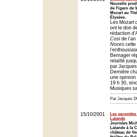
Nouvelle prod
de Figaro de
Mozart au Thé
Élysées.
Les Mozart 
ont le don de
rédaction d'
Cosi
de l'an
Noces
cette
l'enthousias
Bernager ré
retaillé jus
par Jacques
Dernière cha
une opinion 
19 h 30, sin
Musiques s
Par Jacques
15/10/2001
Les secondes 
Lalande
Journées Mich
Lalande à la 
château de Ver
théâtre du Pal