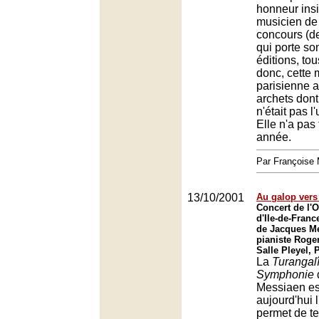
honneur ins
musicien de 
concours (de
qui porte so
éditions, to
donc, cette 
parisienne a
archets dont 
n'était pas l
Elle n'a pas f
année.
Par François
13/10/2001
Au galop vers
Concert de l'O
d'Ile-de-Franc
de Jacques Me
pianiste Roge
Salle Pleyel, 
La
Turangalî
Symphonie
d
Messiaen est
aujourd'hui 
permet de te