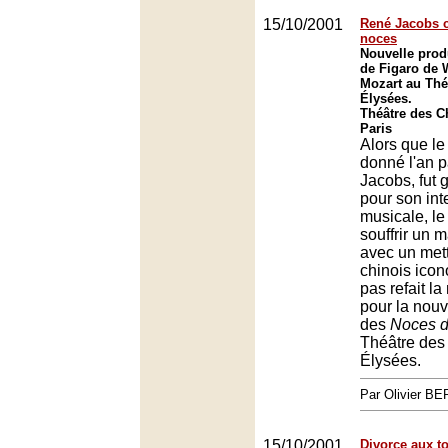
15/10/2001
René Jacobs c
noces
Nouvelle prod
de Figaro de
Mozart au Thé
Élysées.
Théâtre des 
Paris
Alors que l
donné l'an 
Jacobs, fut
pour son int
musicale, le
souffrir un 
avec un met
chinois icono
pas refait l
pour la nouv
des
Noces d
Théâtre de
Élysées.
Par Olivier 
15/10/2001
Divorce aux to