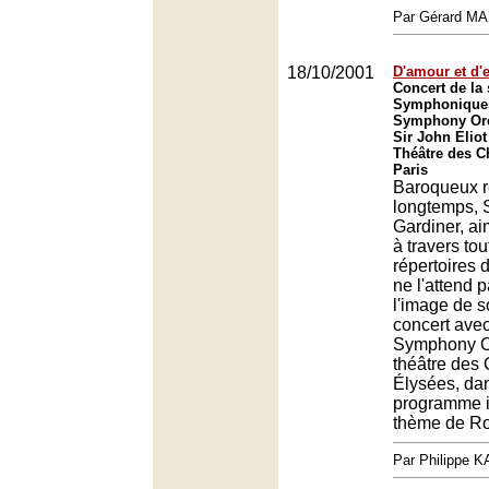
Par Gérard M
18/10/2001
D'amour et d'e
Concert de la 
Symphoniques
Symphony Orch
Sir John Eliot
Théâtre des 
Paris
Baroqueux r
longtemps, S
Gardiner, ai
à travers to
répertoires 
ne l'attend 
l'image de s
concert ave
Symphony O
théâtre des
Élysées, da
programme i
thème de Rom
Par Philippe 