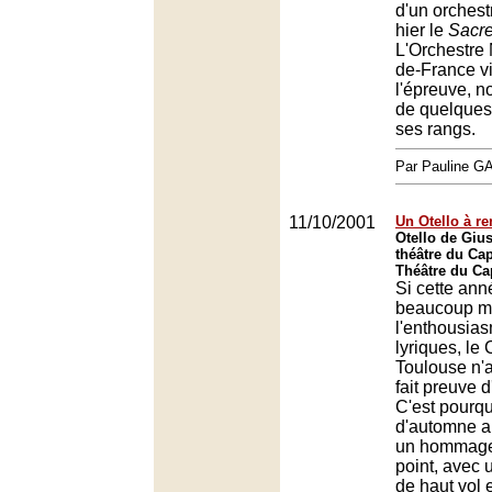
d'un orchest
hier le
Sacre
L'Orchestre 
de-France vi
l'épreuve, n
de quelques
ses rangs.
Par Pauline 
11/10/2001
Un Otello à re
Otello de Giu
théâtre du Cap
Théâtre du Ca
Si cette ann
beaucoup mo
l'enthousias
lyriques, le
Toulouse n'
fait preuve 
C'est pourqu
d'automne a
un hommage 
point, avec 
de haut vol 