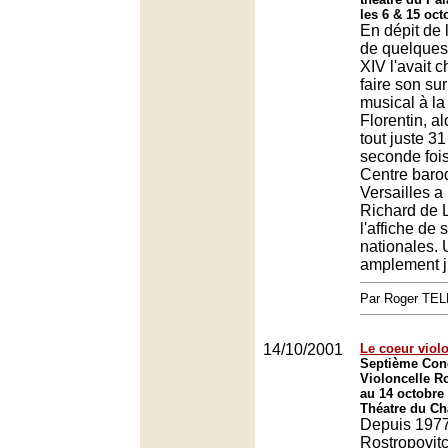
les 6 & 15 oct
En dépit de l
de quelques 
XIV l'avait c
faire son su
musical à la
Florentin, al
tout juste 31
seconde fois
Centre baro
Versailles a
Richard de 
l'affiche de
nationales. 
amplement ju
Par Roger TE
14/10/2001
Le coeur violo
Septième Con
Violoncelle R
au 14 octobre
Théatre du Châ
Depuis 1977
Rostropovitc