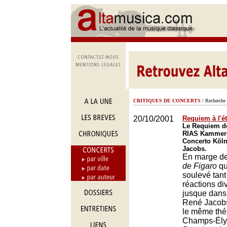
CRITIQUES DE CONCERTS
/ Recherche 
20/10/2001
Requiem à l'é
Le Requiem de
RIAS Kammerc
Concerto Köln
Jacobs.
En marge d
de Figaro
qu
soulevé tant
réactions di
jusque dans
René Jacobs
le même thé
Champs-Élys