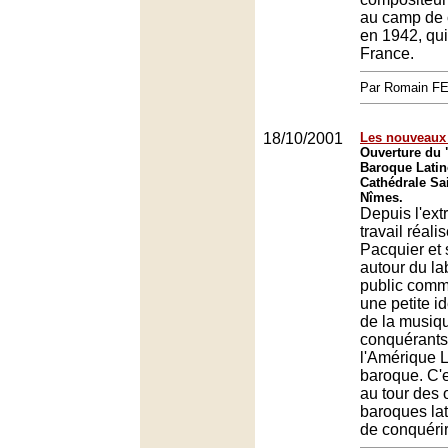
au camp de 
en 1942, qui
France.
Par Romain F
18/10/2001
Les nouveaux
Ouverture du 
Baroque Latin
Cathédrale Sa
Nîmes.
Depuis l'ext
travail réali
Pacquier et
autour du la
public comme
une petite i
de la musiq
conquérants
l'Amérique L
baroque. C'
au tour des 
baroques la
de conquérir