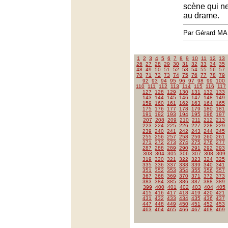
scène qui ne
au drame.
Par Gérard M
1
2
3
4
5
6
7
8
9
10
11
12
13
26
27
28
29
30
31
32
33
34
35
48
49
50
51
52
53
54
55
56
57
70
71
72
73
74
75
76
77
78
79
92
93
94
95
96
97
98
99
100
110
111
112
113
114
115
116
117
127
128
129
130
131
132
133
143
144
145
146
147
148
149
159
160
161
162
163
164
165
175
176
177
178
179
180
181
191
192
193
194
195
196
197
207
208
209
210
211
212
213
223
224
225
226
227
228
229
239
240
241
242
243
244
245
255
256
257
258
259
260
261
271
272
273
274
275
276
277
287
288
289
290
291
292
293
303
304
305
306
307
308
309
319
320
321
322
323
324
325
335
336
337
338
339
340
341
351
352
353
354
355
356
357
367
368
369
370
371
372
373
383
384
385
386
387
388
389
399
400
401
402
403
404
405
415
416
417
418
419
420
421
431
432
433
434
435
436
437
447
448
449
450
451
452
453
463
464
465
466
467
468
469