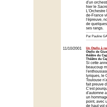
d'un orchest
hier le
Sacre
L'Orchestre 
de-France vi
l'épreuve, n
de quelques
ses rangs.
Par Pauline 
11/10/2001
Un Otello à re
Otello de Giu
théâtre du Cap
Théâtre du Ca
Si cette ann
beaucoup mo
l'enthousias
lyriques, le
Toulouse n'
fait preuve 
C'est pourqu
d'automne a
un hommage 
point, avec 
de haut vol 