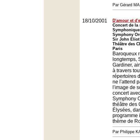
Par Gérard M
18/10/2001
D'amour et d'e
Concert de la 
Symphoniques
Symphony Orch
Sir John Eliot
Théâtre des 
Paris
Baroqueux r
longtemps, S
Gardiner, ai
à travers to
répertoires 
ne l'attend 
l'image de s
concert ave
Symphony O
théâtre des
Élysées, da
programme i
thème de Rom
Par Philippe 