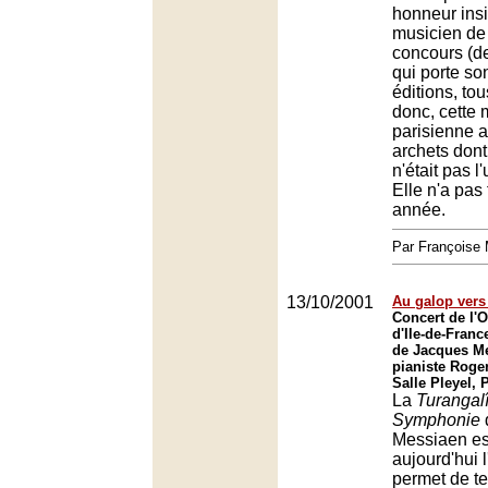
honneur ins
musicien de 
concours (de
qui porte so
éditions, to
donc, cette 
parisienne a
archets dont 
n'était pas l
Elle n'a pas f
année.
Par François
13/10/2001
Au galop vers
Concert de l'O
d'Ile-de-Franc
de Jacques Me
pianiste Roge
Salle Pleyel, 
La
Turangalî
Symphonie
d
Messiaen est
aujourd'hui 
permet de te