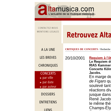
CRITIQUES DE CONCERTS
/ Recherche 
20/10/2001
Requiem à l'é
Le Requiem de
RIAS Kammerc
Concerto Köln
Jacobs.
En marge d
de Figaro
qu
soulevé tant
réactions di
jusque dans
René Jacobs
le même thé
Champs-Élys