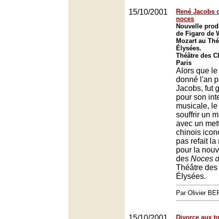
15/10/2001
René Jacobs c
noces
Nouvelle prod
de Figaro de
Mozart au Thé
Élysées.
Théâtre des 
Paris
Alors que l
donné l'an 
Jacobs, fut
pour son int
musicale, le
souffrir un 
avec un met
chinois icono
pas refait l
pour la nouv
des
Noces d
Théâtre de
Élysées.
Par Olivier 
15/10/2001
Divorce aux to