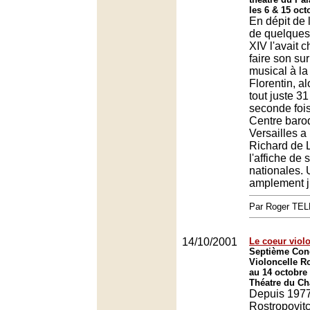
les 6 & 15 oct
En dépit de l
de quelques 
XIV l'avait c
faire son su
musical à la
Florentin, al
tout juste 31
seconde fois
Centre baro
Versailles a
Richard de 
l'affiche de
nationales. 
amplement ju
Par Roger TE
14/10/2001
Le coeur violo
Septième Con
Violoncelle R
au 14 octobre
Théatre du Châ
Depuis 1977
Rostropovitc