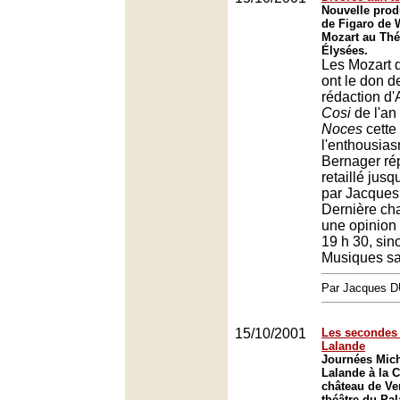
Nouvelle prod
de Figaro de
Mozart au Thé
Élysées.
Les Mozart 
ont le don de
rédaction d'
Cosi
de l'an
Noces
cette
l'enthousias
Bernager ré
retaillé jus
par Jacques
Dernière cha
une opinion 
19 h 30, sin
Musiques s
Par Jacques
15/10/2001
Les secondes 
Lalande
Journées Mich
Lalande à la 
château de Ver
théâtre du Pal