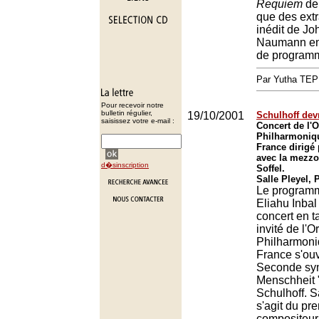
Requiem
de 
que des extr
inédit de Jo
Naumann en 
de program
Par Yutha TEP
Pour recevoir notre
bulletin régulier,
19/10/2001
Schulhoff devr
saisissez votre e-mail :
Concert de l'O
Philharmoniq
France dirigé 
avec la mezzo
d�sinscription
Soffel.
Salle Pleyel, 
Le programm
Eliahu Inbal
concert en t
invité de l'O
Philharmoni
France s'ouv
Seconde sy
Menschheit 
Schulhoff. Sa
s'agit du pr
compositeur