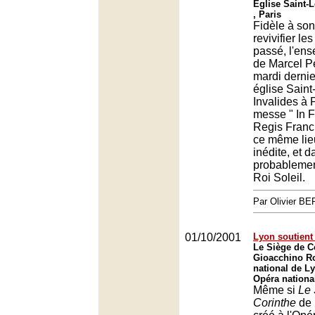
Eglise Saint-L
, Paris
Fidèle à son
revivifier l
passé, l'en
de Marcel P
mardi dernie
église Saint
Invalides à 
messe " In F
Regis Franci
ce même lie
inédite, et d
probablemen
Roi Soleil.
Par Olivier 
01/10/2001
Lyon soutient
Le Siège de C
Gioacchino Ro
national de L
Opéra nationa
Même si
Le 
Corinthe
de 