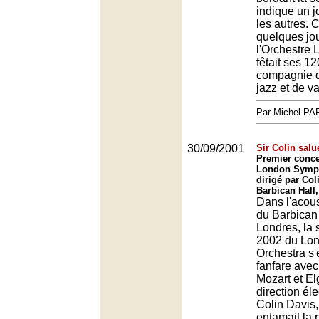
indique un 
les autres. 
quelques jo
l'Orchestre
fêtait ses 1
compagnie d
jazz et de va
Par Michel P
30/09/2001
Sir Colin sal
Premier conce
London Symph
dirigé par Col
Barbican Hall
Dans l'acou
du Barbican
Londres, la 
2002 du Lo
Orchestra s'
fanfare ave
Mozart et El
direction éle
Colin Davis,
entamait la 