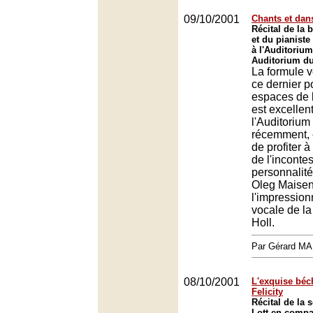
09/10/2001
Chants et dan
Récital de la 
et du pianist
à l'Auditoriu
Auditorium du
La formule v
ce dernier 
espaces de l
est excellen
l'Auditorium
récemment, e
de profiter à
de l'inconte
personnalité
Oleg Maisen
l'impression
vocale de l
Holl.
Par Gérard M
08/10/2001
L'exquise bé
Felicity
Récital de la 
Lott en compa