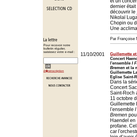
et un concer
dernier était
découvrir le
Nikolaï Luga
Chopin ou 
Une acclimata
Par François
Pour recevoir notre
bulletin régulier,
saisissez votre e-mail :
11/10/2001
Guillemette e
Concert Haend
l'ensemble
I 
Bremen
et la
d�sinscription
Guillemette L
Eglise Saint-
Dans la séri
Concert Sacr
Saint-Roch a
11 octobre d
Guillemette 
l'ensemble
I
Bremen
pour
Haendel en dé
profane. Cel
car l'orchest
loin d'avoir 