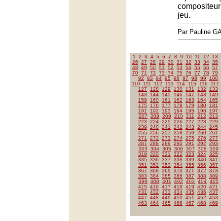
compositeur
jeu.
Par Pauline 
1
2
3
4
5
6
7
8
9
10
11
12
13
26
27
28
29
30
31
32
33
34
35
48
49
50
51
52
53
54
55
56
57
70
71
72
73
74
75
76
77
78
79
92
93
94
95
96
97
98
99
100
110
111
112
113
114
115
116
117
127
128
129
130
131
132
133
143
144
145
146
147
148
149
159
160
161
162
163
164
165
175
176
177
178
179
180
181
191
192
193
194
195
196
197
207
208
209
210
211
212
213
223
224
225
226
227
228
229
239
240
241
242
243
244
245
255
256
257
258
259
260
261
271
272
273
274
275
276
277
287
288
289
290
291
292
293
303
304
305
306
307
308
309
319
320
321
322
323
324
325
335
336
337
338
339
340
341
351
352
353
354
355
356
357
367
368
369
370
371
372
373
383
384
385
386
387
388
389
399
400
401
402
403
404
405
415
416
417
418
419
420
421
431
432
433
434
435
436
437
447
448
449
450
451
452
453
463
464
465
466
467
468
469