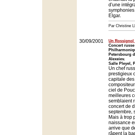
d'une intégr
symphonies 
Elgar.
Par Christine
30/09/2001
Un Rossignol 
Concert russe
Philharmoniqu
Petersbourg di
Alexeiev.
Salle Pleyel, 
Un chef russ
prestigieux 
capitale des
compositeur
ciel de Pouc
meilleures c
semblaient 
concert de 
septembre, s
Mais à trop p
naissance en
arrive que d
râpent la b