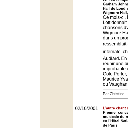
Graham John
Hall de Londr
Wigmore Hall
Ce mois-ci, 
Lott donnait 
chansons d'
Wigmore Hal
dans un pro
ressemblait 
infernale  c
Audiard. En
réunir une b
improbable
Cole Porter
Maurice Yvai
ou Vaughan 
Par Christine
02/10/2001
L'autre chant
Premier conce
musicale du 
en l'Hôtel Nat
de Paris