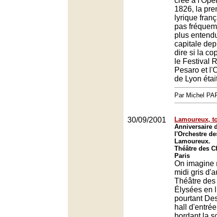
créé à l'Opé
1826, la pr
lyrique franç
pas fréquemm
plus entend
capitale dep
dire si la co
le Festival 
Pesaro et l'
de Lyon étai
Par Michel P
30/09/2001
Lamoureux, t
Anniversaire 
l'Orchestre de
Lamoureux.
Théâtre des 
Paris
On imagine 
midi gris d'
Théâtre de
Élysées en l
pourtant Des
hall d'entré
bordant la s