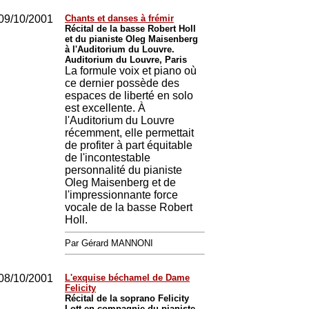
09/10/2001
Chants et danses à frémir
Récital de la basse Robert Holl
et du pianiste Oleg Maisenberg
à l'Auditorium du Louvre.
Auditorium du Louvre, Paris
La formule voix et piano où
ce dernier possède des
espaces de liberté en solo
est excellente. À
l'Auditorium du Louvre
récemment, elle permettait
de profiter à part équitable
de l'incontestable
personnalité du pianiste
Oleg Maisenberg et de
l'impressionnante force
vocale de la basse Robert
Holl.
Par Gérard MANNONI
08/10/2001
L'exquise béchamel de Dame
Felicity
Récital de la soprano Felicity
Lott en compagnie du pianiste