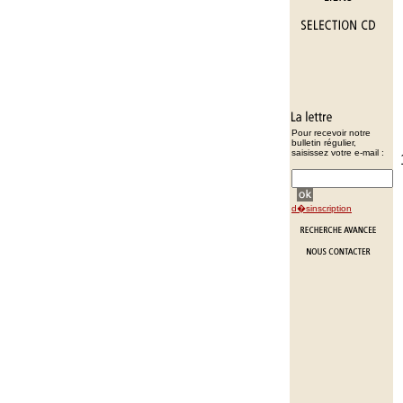
Pour recevoir notre
bulletin régulier,
saisissez votre e-mail :
d�sinscription