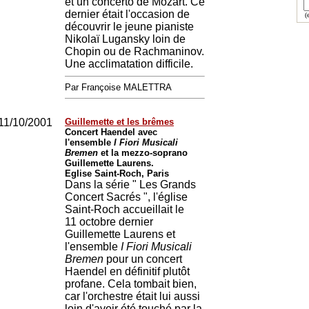
et un concerto de Mozart. Ce
dernier était l'occasion de
(e
découvrir le jeune pianiste
Nikolaï Lugansky loin de
Chopin ou de Rachmaninov.
Une acclimatation difficile.
Par Françoise MALETTRA
11/10/2001
Guillemette et les brêmes
Concert Haendel avec
l'ensemble
I Fiori Musicali
Bremen
et la mezzo-soprano
Guillemette Laurens.
Eglise Saint-Roch, Paris
Dans la série " Les Grands
Concert Sacrés ", l'église
Saint-Roch accueillait le
11 octobre dernier
Guillemette Laurens et
l'ensemble
I Fiori Musicali
Bremen
pour un concert
Haendel en définitif plutôt
profane. Cela tombait bien,
car l'orchestre était lui aussi
loin d'avoir été touché par la