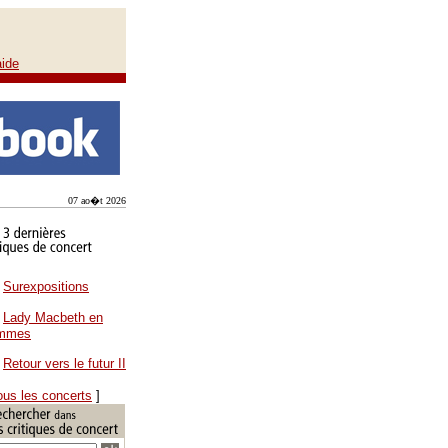
aide
07 ao�t 2026
Surexpositions
Lady Macbeth en
ammes
Retour vers le futur II
ous les concerts
]