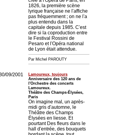
créé à l'Opéra de Paris, en
1826, la première scène
lyrique française ne l'affiche
pas fréquemment ; on ne l'a
plus entendu dans la
capitale depuis 1985. C'est
dire si la coproduction entre
le Festival Rossini de
Pesaro et l'Opéra national
de Lyon était attendue.
Par Michel PAROUTY
30/09/2001
Lamoureux, toujours
Anniversaire des 120 ans de
l'Orchestre des concerts
Lamoureux.
Théâtre des Champs-Élysées,
Paris
On imagine mal, un après-
midi gris d'automne, le
Théâtre des Champs
Élysées en liesse. Et
pourtant Des fleurs dans le
hall d'entrée, des bouquets
bordant la scène, tout