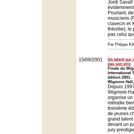
Jordi Savall 
évidemment à
Pourtant, des
musiciens (P
clavecin et 
théorbe), le 
pas celui que
Par Phlippe 
15/09/2001
Un talent qui 
pas son prix
Finale du Wig
International
édition 2001.
Wigmore Hall
Depuis 1997,
Wigmore Hal
organise un
mélodie bien
troisième éd
de jeunes c
grand talent
devant un pu
jury presti