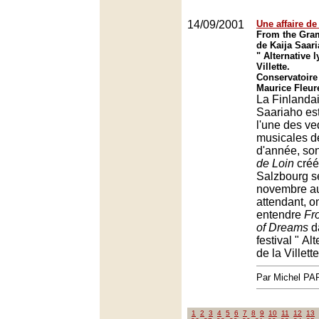
14/09/2001
Une affaire d
From the Gra
de Kaija Saari
" Alternative l
Villette.
Conservatoire
Maurice Fleure
La Finlanda
Saariaho es
l'une des ve
musicales de
d'année, so
de Loin
créé
Salzbourg s
novembre au
attendant, o
entendre
Fr
of Dreams
d
festival " Al
de la Villette
Par Michel P
1
2
3
4
5
6
7
8
9
10
11
12
13