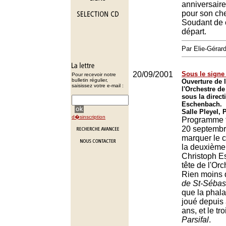
anniversaire
pour son ch
Soudant de 
départ.
Par Elie-Gér
20/09/2001
Sous le signe
Pour recevoir notre
bulletin régulier,
Ouverture de 
saisissez votre e-mail :
l'Orchestre de
sous la direct
Eschenbach.
Salle Pleyel, 
d�sinscription
Programme f
20 septembre
marquer le 
la deuxième
Christoph E
tête de l'Orc
Rien moins
de St-Sébas
que la phala
joué depuis
ans, et le tr
Parsifal
.