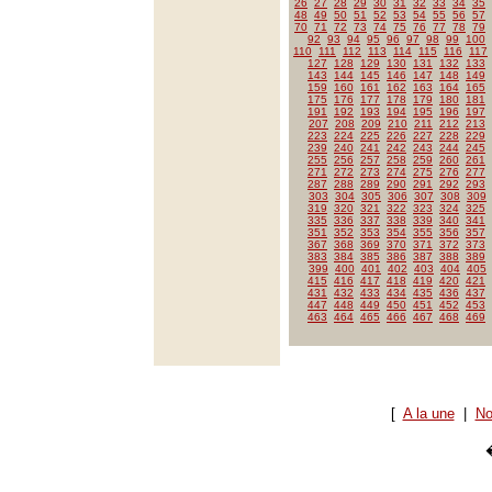
26
27
28
29
30
31
32
33
34
35
48
49
50
51
52
53
54
55
56
57
70
71
72
73
74
75
76
77
78
79
92
93
94
95
96
97
98
99
100
110
111
112
113
114
115
116
117
127
128
129
130
131
132
133
143
144
145
146
147
148
149
159
160
161
162
163
164
165
175
176
177
178
179
180
181
191
192
193
194
195
196
197
207
208
209
210
211
212
213
223
224
225
226
227
228
229
239
240
241
242
243
244
245
255
256
257
258
259
260
261
271
272
273
274
275
276
277
287
288
289
290
291
292
293
303
304
305
306
307
308
309
319
320
321
322
323
324
325
335
336
337
338
339
340
341
351
352
353
354
355
356
357
367
368
369
370
371
372
373
383
384
385
386
387
388
389
399
400
401
402
403
404
405
415
416
417
418
419
420
421
431
432
433
434
435
436
437
447
448
449
450
451
452
453
463
464
465
466
467
468
469
[
A la une
|
No