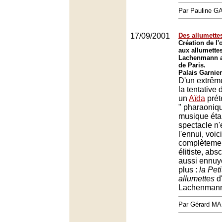
Par Pauline 
17/09/2001
Des allumettes
Création de l'o
aux allumette
Lachenmann a
de Paris.
Palais Garnier
D'un extrême
la tentative
un
Aïda
prét
" pharaoniqu
musique étai
spectacle n
l'ennui, voi
complètement
élitiste, abs
aussi ennuy
plus :
la Peti
allumettes
d
Lachenman
Par Gérard M