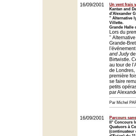
16/09/2001
Un vent frais 
Kantan and D
d'Alexander Go
" Alternative l
Villette.
Grande Halle d
Lors du prem
" Alternative 
Grande-Bret
l'événement
and Judy
de
Birtwistle. C
au tour de l
de Londres, 
première foi
se faire rem
petits opéra
par Alexand
Par Michel P
16/09/2001
Parcours san
II° Concours I
Quatuors à C
(continuateur
d'Evian) du 1