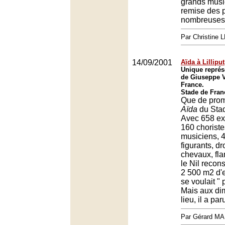
grands music
remise des p
nombreuses 
Par Christine
14/09/2001
Aïda à Lilliput
Unique représ
de Giuseppe V
France.
Stade de Fran
Que de prom
Aïda
du Stad
Avec 658 ex
160 choriste
musiciens, 
figurants, d
chevaux, fla
le Nil recon
2 500 m2 d'e
se voulait "
Mais aux di
lieu, il a paru
Par Gérard M