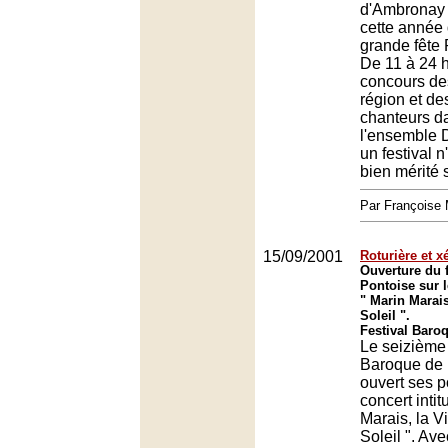
d'Ambronay 
cette année
grande fête
De 11 à 24 
concours des
région et de
chanteurs d
l'ensemble 
un festival 
bien mérité s
Par François
15/09/2001
Roturière et 
Ouverture du 
Pontoise sur 
" Marin Marais
Soleil ".
Festival Baro
Le seizième 
Baroque de 
ouvert ses p
concert intit
Marais, la V
Soleil ". Avec