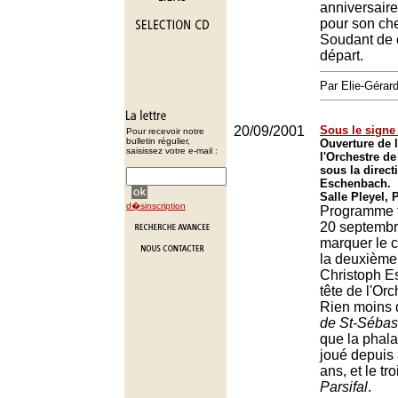
anniversaire
pour son ch
Soudant de 
départ.
Par Elie-Gér
20/09/2001
Sous le signe
Pour recevoir notre
bulletin régulier,
Ouverture de 
saisissez votre e-mail :
l'Orchestre de
sous la direct
Eschenbach.
Salle Pleyel, 
d�sinscription
Programme f
20 septembre
marquer le 
la deuxième
Christoph E
tête de l'Orc
Rien moins
de St-Sébas
que la phala
joué depuis
ans, et le tr
Parsifal
.