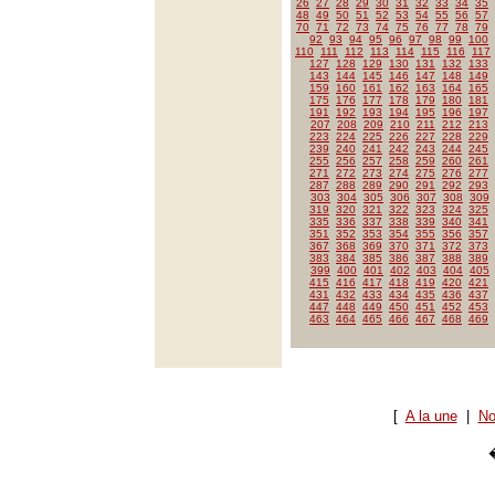
26
27
28
29
30
31
32
33
34
35
48
49
50
51
52
53
54
55
56
57
70
71
72
73
74
75
76
77
78
79
92
93
94
95
96
97
98
99
100
110
111
112
113
114
115
116
117
127
128
129
130
131
132
133
143
144
145
146
147
148
149
159
160
161
162
163
164
165
175
176
177
178
179
180
181
191
192
193
194
195
196
197
207
208
209
210
211
212
213
223
224
225
226
227
228
229
239
240
241
242
243
244
245
255
256
257
258
259
260
261
271
272
273
274
275
276
277
287
288
289
290
291
292
293
303
304
305
306
307
308
309
319
320
321
322
323
324
325
335
336
337
338
339
340
341
351
352
353
354
355
356
357
367
368
369
370
371
372
373
383
384
385
386
387
388
389
399
400
401
402
403
404
405
415
416
417
418
419
420
421
431
432
433
434
435
436
437
447
448
449
450
451
452
453
463
464
465
466
467
468
469
[
A la une
|
No