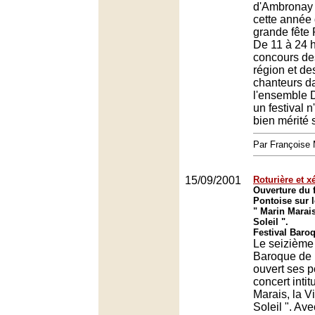
d'Ambronay 
cette année
grande fête
De 11 à 24 
concours des
région et de
chanteurs d
l'ensemble 
un festival 
bien mérité s
Par François
15/09/2001
Roturière et 
Ouverture du 
Pontoise sur 
" Marin Marais
Soleil ".
Festival Baro
Le seizième 
Baroque de 
ouvert ses p
concert intit
Marais, la V
Soleil ". Avec