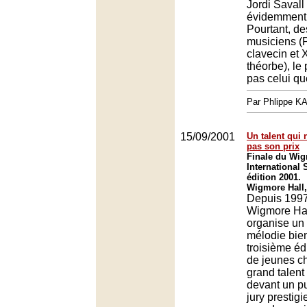
Jordi Savall 
évidemment à
Pourtant, des
musiciens (P
clavecin et 
théorbe), le 
pas celui que
Par Phlippe 
15/09/2001
Un talent qui 
pas son prix
Finale du Wig
International
édition 2001.
Wigmore Hall
Depuis 1997,
Wigmore Hal
organise un
mélodie bien
troisième éd
de jeunes c
grand talent
devant un pu
jury presti