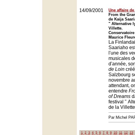
14/09/2001
Une affaire d
From the Gra
de Kaija Saari
" Alternative l
Villette.
Conservatoire
Maurice Fleure
La Finlanda
Saariaho es
l'une des ve
musicales de
d'année, so
de Loin
créé
Salzbourg s
novembre au
attendant, o
entendre
Fr
of Dreams
d
festival " Al
de la Villette
Par Michel P
1
2
3
4
5
6
7
8
9
10
11
12
13