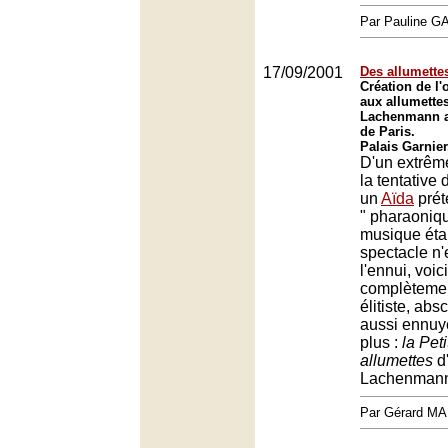
Par Pauline 
17/09/2001
Des allumettes
Création de l'o
aux allumette
Lachenmann a
de Paris.
Palais Garnier
D'un extrême
la tentative
un
Aïda
prét
" pharaoniqu
musique étai
spectacle n
l'ennui, voi
complètement
élitiste, abs
aussi ennuy
plus :
la Peti
allumettes
d
Lachenman
Par Gérard M