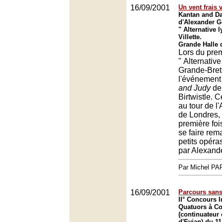
16/09/2001
Un vent frais 
Kantan and D
d'Alexander Go
" Alternative l
Villette.
Grande Halle d
Lors du prem
" Alternative 
Grande-Bret
l'événement
and Judy
de
Birtwistle. C
au tour de l
de Londres, 
première foi
se faire rem
petits opéra
par Alexand
Par Michel P
16/09/2001
Parcours san
II° Concours I
Quatuors à C
(continuateur
d'Evian) du 1