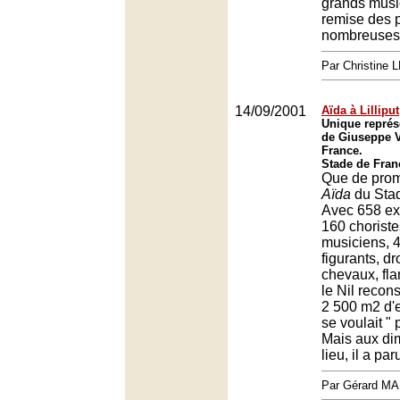
grands music
remise des p
nombreuses 
Par Christine
14/09/2001
Aïda à Lilliput
Unique représ
de Giuseppe V
France.
Stade de Fran
Que de prom
Aïda
du Stad
Avec 658 ex
160 choriste
musiciens, 
figurants, d
chevaux, fla
le Nil recon
2 500 m2 d'e
se voulait "
Mais aux di
lieu, il a paru
Par Gérard M