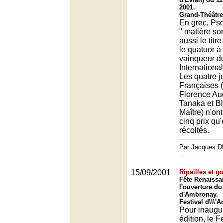
2001.
Grand-Théâtre
En grec, Pso
" matière so
aussi le titr
le quatuor à
vainqueur d
Internationa
Les quatre 
Françaises (
Florence Au
Tanaka et B
Maître) n'on
cinq prix qu'
récoltés.
Par Jacques
15/09/2001
Ripailles et 
Fête Renaissa
l'ouverture du
d'Ambronay.
Festival d\\\'
Pour inaugu
édition, le F