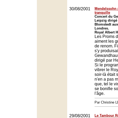
30/08/2001
Mendelssohn 
tranquille
Concert du G
Leipzig dirigé
Blomstedt au
Londres.
Royal Albert 
Les Proms d
aiment les g
de renom. Fi
s'y produisai
Gewandhaus
dirigé par H
Si le progra
vibrer le Roy
soir-là était 
n'en a pas m
que, tel le v
se bonifie s
l'âge.
Par Christine
29/08/2001
Le Tambour R