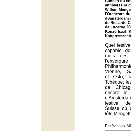
Concert du ci
anniversaire d
Willem Menge
l'Orchestre d
d'Amsterdam s
de Riccardo Ch
de Lucerne 20
Konzertsaal, K
Kongresszent
Quel festiva
capable de
mois des 
l'enve
Philharmoni
Vienne, Sa
et Oslo, l
Tchèque, l
de Chicag
encore le 
d'Amsterda
festival 
Suisse où 
fête Mengel
Par Yannick M