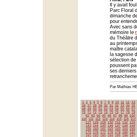
Il y avait fou
Parc Floral 
dimanche de
pour entendr
Avec sans d
mémoire le
du Théâtre 
au printemps
maître catala
la sagesse d
sélection de
poussent pa
ses derniers
retrancheme
Par Mathias 
1
2
3
4
5
6
7
8
9
10
11
12
13
26
27
28
29
30
31
32
33
34
35
48
49
50
51
52
53
54
55
56
57
70
71
72
73
74
75
76
77
78
79
92
93
94
95
96
97
98
99
100
110
111
112
113
114
115
116
117
127
128
129
130
131
132
133
143
144
145
146
147
148
149
159
160
161
162
163
164
165
175
176
177
178
179
180
181
191
192
193
194
195
196
197