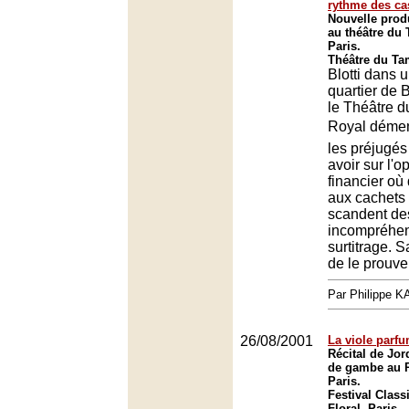
rythme des ca
Nouvelle prod
au théâtre du
Paris.
Théâtre du Ta
Blotti dans 
quartier de B
le Théâtre 
Royal dément 
les préjugés
avoir sur l'o
financier où
aux cachets
scandent de
incompréhen
surtitrage. 
de le prouve
Par Philippe 
26/08/2001
La viole parf
Récital de Jord
de gambe au P
Paris.
Festival Class
Floral, Paris