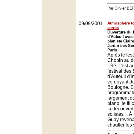
Par Olivier 
09/09/2001
Atmosphère to
serres
Ouverture du f
d'Auteuil avec 
pianiste Clair
Jardin des Ser
Paris
Après le fest
Chopin au d
l'été, c'est a
festival des
d'Auteuil d'i
verdoyant d
Boulogne. Si
programmati
largement d
piano, le fil
la découver
solistes ". À
Guay revenai
chauffer les 