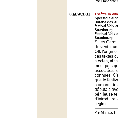
Par François
08/09/2001
Théâtre in vit
Spectacle aut
Burana des XI 
festival Voix 
Strasbourg.
Festival Voix 
Strasbourg
Si les Carm
doivent leur
Off, l'origin
ces textes du
siècles, ains
musiques qui
associées, s
connues. C'e
que le festiv
Romane de 
débutait, ave
périlleuse te
d'introduire 
l'église.
Par Mathias 