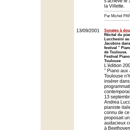
s'achève le
la Villette.
Par Michel P
13/09/2001
Sonates à dou
Récital du pia
Lucchesini au 
Jacobins dans
festival " Pia
de Toulouse.
Festival Piano
Toulouse
L'édition 200
" Piano aux 
Toulouse n'h
insérer dans
programmati
contemporai
13 septembre
Andrea Lucc
pianiste ita
connu de ce 
proposait u
audacieux co
à Beethoven