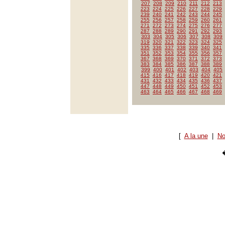
207
208
209
210
211
212
213
223
224
225
226
227
228
229
239
240
241
242
243
244
245
255
256
257
258
259
260
261
271
272
273
274
275
276
277
287
288
289
290
291
292
293
303
304
305
306
307
308
309
319
320
321
322
323
324
325
335
336
337
338
339
340
341
351
352
353
354
355
356
357
367
368
369
370
371
372
373
383
384
385
386
387
388
389
399
400
401
402
403
404
405
415
416
417
418
419
420
421
431
432
433
434
435
436
437
447
448
449
450
451
452
453
463
464
465
466
467
468
469
[
A la une
|
No