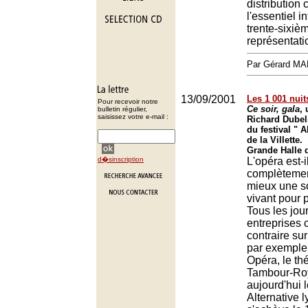
distribution 
l'essentiel i
trente-sixiè
représentati
Par Gérard M
13/09/2001
Les 1 001 nuits
Pour recevoir notre
Ce soir, gala
,
bulletin régulier,
saisissez votre e-mail :
Richard Dubel
du festival " A
de la Villette.
Grande Halle de
d�sinscription
L'opéra est-
complètemen
mieux une s
vivant pour 
Tous les jou
entreprises 
contraire sur
par exemple
Opéra, le th
Tambour-Roy
aujourd'hui l
Alternative l