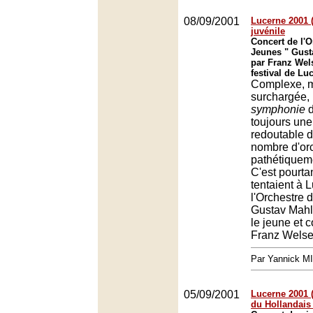
08/09/2001
Lucerne 2001 
juvénile
Concert de l'O
Jeunes " Gusta
par Franz Wel
festival de Lu
Complexe, 
surchargée,
symphonie
d
toujours un
redoutable d
nombre d'orc
pathétiquem
C'est pourtan
tentaient à 
l'Orchestre 
Gustav Mahle
le jeune et 
Franz Welse
Par Yannick M
05/09/2001
Lucerne 2001 (
du Hollandais