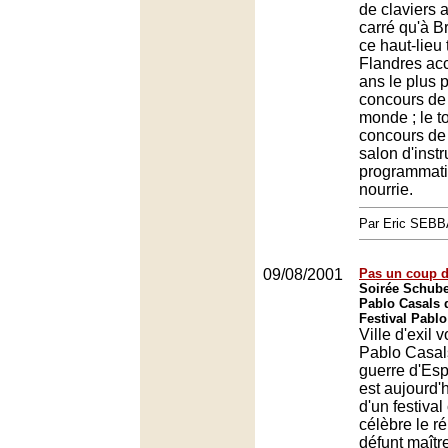
de claviers 
carré qu'à Br
ce haut-lieu 
Flandres acc
ans le plus 
concours de
monde ; le t
concours de 
salon d'inst
programmati
nourrie.
Par Eric SEB
09/08/2001
Pas un coup d'
Soirée Schuber
Pablo Casals 
Festival Pablo
Ville d'exil 
Pablo Casal
guerre d'Es
est aujourd'
d'un festiva
célèbre le r
défunt maîtr