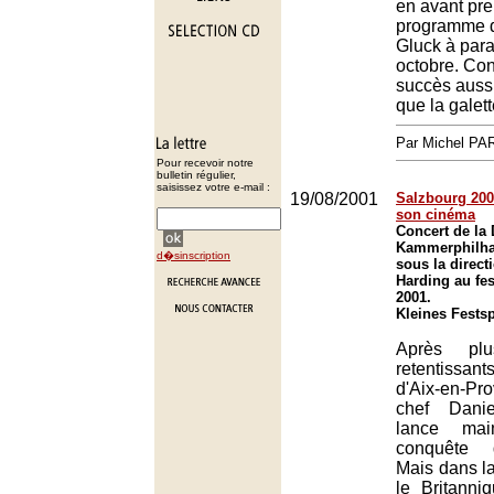
en avant pre
programme d
Gluck à para
octobre. Conn
succès aussi
que la galett
Par Michel P
Pour recevoir notre
bulletin régulier,
saisissez votre e-mail :
19/08/2001
Salzbourg 2001
son cinéma
Concert de la
Kammerphilha
d�sinscription
sous la direct
Harding au fes
2001.
Kleines Fests
Après plu
retentissa
d'Aix-en-Pr
chef Dani
lance mai
conquête 
Mais dans la
le Britanni