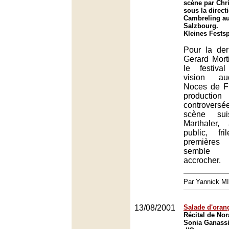
scène par Chri
sous la direct
Cambreling au 
Salzbourg.
Kleines Fests
Pour la de
Gerard Mort
le festiva
vision au
Noces de F
production
controversé
scène sui
Marthaler,
public, fr
premières r
semble 
accrocher.
Par Yannick M
13/08/2001
Salade d'oran
Récital de No
Sonia Ganassi