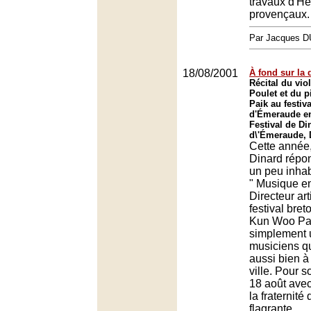
travaux d'He
provençaux.
Par Jacques
18/08/2001
À fond sur la 
Récital du vio
Poulet et du 
Paik au festiv
d'Émeraude en
Festival de Di
d\'Émeraude, 
Cette année, 
Dinard répo
un peu inhab
" Musique en
Directeur art
festival bret
Kun Woo Pai
simplement 
musiciens qu
aussi bien à
ville. Pour 
18 août avec
la fraternité 
flagrante.