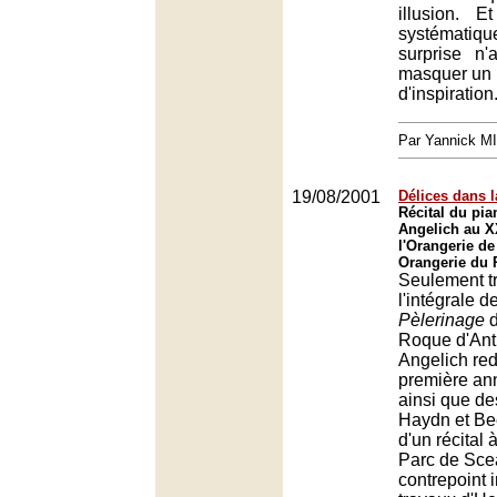
illusion. 
systématiqu
surprise n
masquer un 
d'inspiration
Par Yannick M
19/08/2001
Délices dans l
Récital du pia
Angelich au XX
l'Orangerie d
Orangerie du 
Seulement tr
l'intégrale 
Pèlerinage
d
Roque d'Ant
Angelich red
première an
ainsi que de
Haydn et Be
d'un récital 
Parc de Sce
contrepoint 