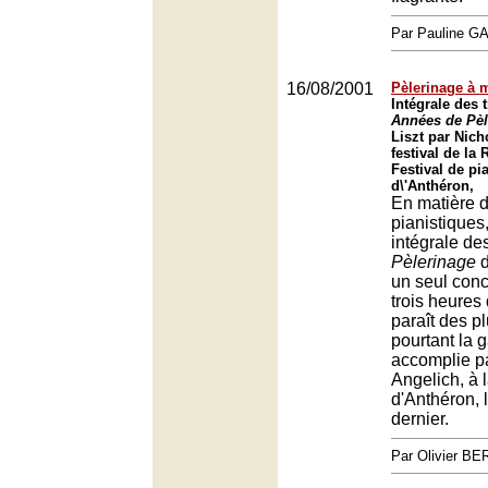
Par Pauline 
16/08/2001
Pèlerinage à 
Intégrale des t
Années de Pèl
Liszt par Nich
festival de la
Festival de pi
d\'Anthéron,
En matière d
pianistiques,
intégrale de
Pèlerinage
d
un seul conce
trois heures
paraît des pl
pourtant la 
accomplie p
Angelich, à
d'Anthéron, 
dernier.
Par Olivier 