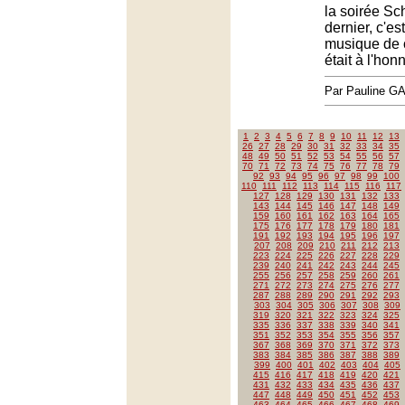
la soirée Sc
dernier, c'e
musique de 
était à l'hon
Par Pauline 
1
2
3
4
5
6
7
8
9
10
11
12
13
26
27
28
29
30
31
32
33
34
35
48
49
50
51
52
53
54
55
56
57
70
71
72
73
74
75
76
77
78
79
92
93
94
95
96
97
98
99
100
110
111
112
113
114
115
116
117
127
128
129
130
131
132
133
143
144
145
146
147
148
149
159
160
161
162
163
164
165
175
176
177
178
179
180
181
191
192
193
194
195
196
197
207
208
209
210
211
212
213
223
224
225
226
227
228
229
239
240
241
242
243
244
245
255
256
257
258
259
260
261
271
272
273
274
275
276
277
287
288
289
290
291
292
293
303
304
305
306
307
308
309
319
320
321
322
323
324
325
335
336
337
338
339
340
341
351
352
353
354
355
356
357
367
368
369
370
371
372
373
383
384
385
386
387
388
389
399
400
401
402
403
404
405
415
416
417
418
419
420
421
431
432
433
434
435
436
437
447
448
449
450
451
452
453
463
464
465
466
467
468
469