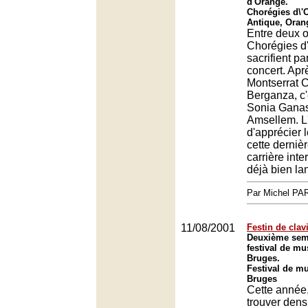
d'Orange.
Chorégies d\'
Antique, Oran
Entre deux o
Chorégies d
sacrifient pa
concert. Apr
Montserrat C
Berganza, c'
Sonia Ganas
Amsellem. L
d'apprécier 
cette dernièr
carrière inte
déjà bien la
Par Michel P
11/08/2001
Festin de clav
Deuxième sem
festival de m
Bruges.
Festival de m
Bruges
Cette année
trouver dens