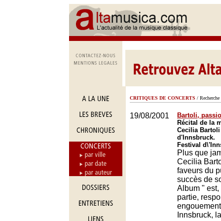
CRITIQUES DE CONCERTS
/ Recherche 
19/08/2001
Bartoli, passi
Récital de la
Cecilia Bartoli
d'Innsbruck.
Festival d\'In
Plus que jam
Cecilia Barto
faveurs du p
succès de so
Album " est,
partie, resp
engouement.
Innsbruck, la