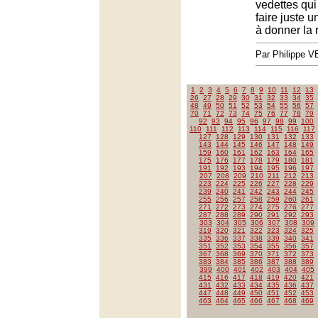
vedettes qui
faire juste 
à donner la 
Par Philippe 
1
2
3
4
5
6
7
8
9
10
11
12
13
26
27
28
29
30
31
32
33
34
35
48
49
50
51
52
53
54
55
56
57
70
71
72
73
74
75
76
77
78
79
92
93
94
95
96
97
98
99
100
110
111
112
113
114
115
116
117
127
128
129
130
131
132
133
143
144
145
146
147
148
149
159
160
161
162
163
164
165
175
176
177
178
179
180
181
191
192
193
194
195
196
197
207
208
209
210
211
212
213
223
224
225
226
227
228
229
239
240
241
242
243
244
245
255
256
257
258
259
260
261
271
272
273
274
275
276
277
287
288
289
290
291
292
293
303
304
305
306
307
308
309
319
320
321
322
323
324
325
335
336
337
338
339
340
341
351
352
353
354
355
356
357
367
368
369
370
371
372
373
383
384
385
386
387
388
389
399
400
401
402
403
404
405
415
416
417
418
419
420
421
431
432
433
434
435
436
437
447
448
449
450
451
452
453
463
464
465
466
467
468
469