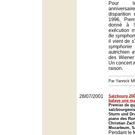
Pour l
anniver
disparition
1996, Pier
donné à S
exécution 
8e symphon
il vient de 
symphonie
d
autrichien 
des Wiener 
Un concert 
raison.
Par Yannick 
28/07/2001
Salzbourg 2001
balaye une m
Premier de qu
salzbourgeois 
Sturm und Dr
piano des Rom
Christian Zach
Mozarteum, S
Pendant le fe