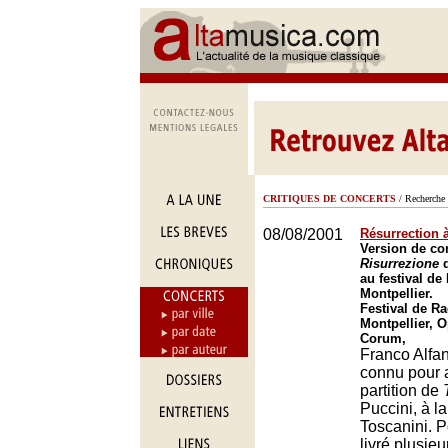
CRITIQUES DE CONCERTS
/ Recherche 
08/08/2001
Résurrection à
Version de con
Risurrezione
d
au festival de
Montpellier.
Festival de Ra
Montpellier, O
Corum,
Franco Alfan
connu pour 
partition de
Puccini, à 
Toscanini. P
livré plusieu