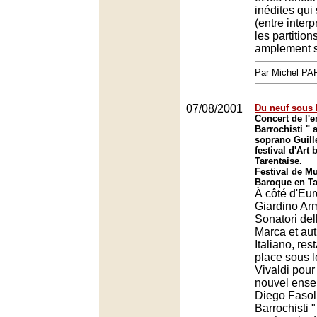
inédites qui 
(entre inter
les partitions
amplement s
Par Michel P
07/08/2001
Du neuf sous l
Concert de l'e
Barrochisti " 
soprano Guill
festival d'Art
Tarentaise.
Festival de Mu
Baroque en Ta
À côté d'Eur
Giardino Ar
Sonatori del
Marca et au
Italiano, res
place sous l
Vivaldi pour
nouvel ense
Diego Fasolis
Barrochisti 