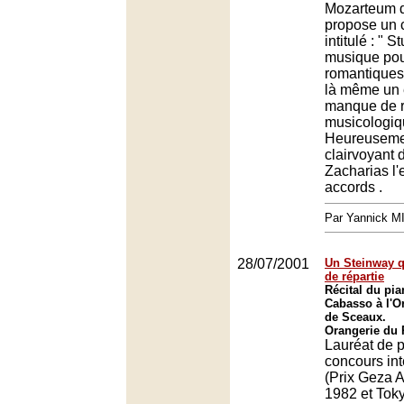
Mozarteum 
propose un 
intitulé : " 
musique pou
romantiques 
là même un 
manque de r
musicologiq
Heureusemen
clairvoyant 
Zacharias l'e
accords .
Par Yannick 
28/07/2001
Un Steinway 
de répartie
Récital du pia
Cabasso à l'O
de Sceaux.
Orangerie du 
Lauréat de p
concours in
(Prix Geza 
1982 et Toky