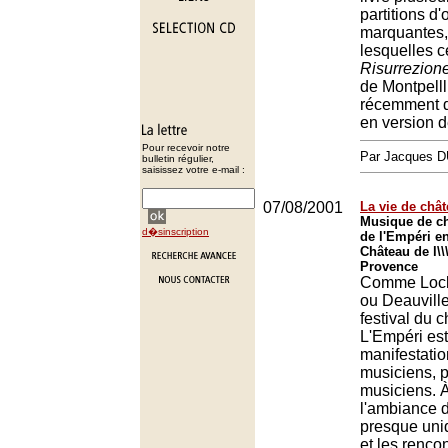
partitions d
marquantes,
lesquelles c
Risurrezion
de Montpelll
récemment d
en version d
Pour recevoir notre
Par Jacques
bulletin régulier,
saisissez votre e-mail :
07/08/2001
La vie de châ
Musique de ch
d�sinscription
de l'Empéri e
Château de l\\
Provence
Comme Loc
ou Deauville
festival du 
L'Empéri es
manifestatio
musiciens, 
musiciens. À 
l'ambiance d
presque uni
et les renco