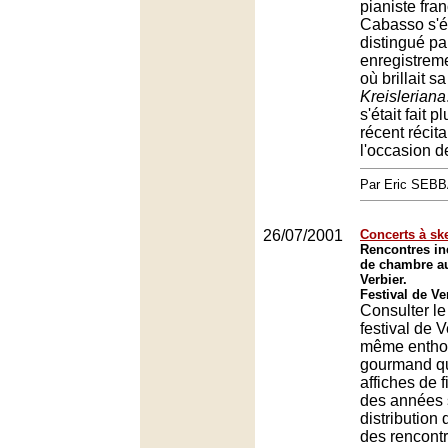
pianiste fra
Cabasso s'ét
distingué pa
enregistre
où brillait s
Kreisleriana
s'était fait p
récent récita
l'occasion d
Par Eric SEB
26/07/2001
Concerts à sk
Rencontres in
de chambre au
Verbier.
Festival de Ve
Consulter l
festival de V
même entho
gourmand qu
affiches de 
des années 
distribution
des rencontr