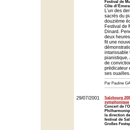
Festival de M
Côte d\'Émera
L'un des de
sacrés du pi
douzième éd
Festival de
Dinard. Pen
deux heures,
fit une nouve
démonstrati
intarissable 
pianistique,
de convictio
prédicateur 
ses ouailles
Par Pauline 
29/07/2001
Salzbourg 2001
symphonique
Concert de l'O
Philharmoniq
la direction d
festival de Sa
Großes Festsp