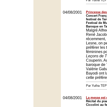
Par Yutha TEP
04/08/2001
Princesse des
Concert Franç
festival de Tar
Festival de Mu
Baroque en Ta
Malgré Alfre
René Jacobs
récemment, 
Lesne, on p
préférer les
féminines po
Leçons de 
Couperin. Au
baroque de 
Valérie Gab
Bayodi ont l
cette préfér
Par Yutha TEP
04/08/2001
La messe est 
Récital du pia
Ciccolini au f