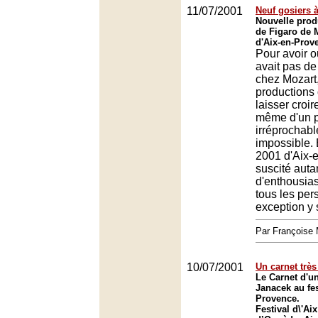
11/07/2001
Neuf gosiers à
Nouvelle prod
de Figaro de M
d'Aix-en-Prov
Pour avoir ou
avait pas de
chez Mozart
productions o
laisser croir
même d'un p
irréprochabl
impossible. 
2001 d'Aix-
suscité auta
d'enthousias
tous les pe
exception y 
Par François
10/07/2001
Un carnet très
Le Carnet d'u
Janacek au fes
Provence.
Festival d\'Ai