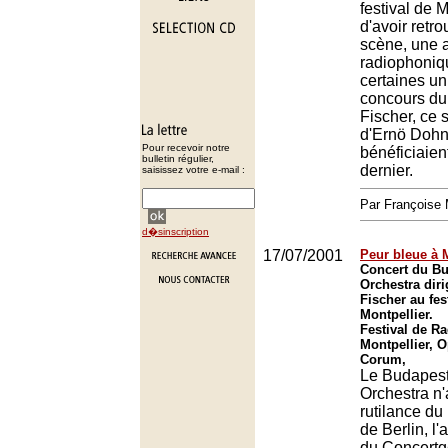
festival de M
d'avoir retro
scène, une 
radiophoniqu
certaines un
concours du
Fischer, ce 
d'Ernö Dohn
Pour recevoir notre
bénéficiaient
bulletin régulier,
dernier.
saisissez votre e-mail :
Par François
d�sinscription
17/07/2001
Peur bleue à 
Concert du Bu
Orchestra diri
Fischer au fes
Montpellier.
Festival de Ra
Montpellier, O
Corum,
Le Budapest
Orchestra n'
rutilance d
de Berlin, l
du Concert