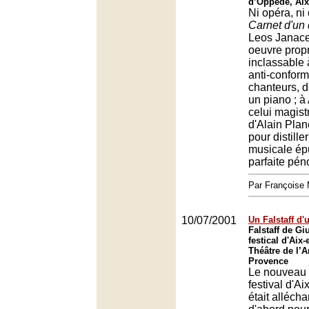
d’Oppède, Aix
Ni opéra, ni 
Carnet d'un 
Leos Janace
oeuvre prop
inclassable 
anti-conformi
chanteurs, 
un piano ; à
celui magistr
d'Alain Pla
pour distill
musicale ép
parfaite pé
Par Françoise 
10/07/2001
Un Falstaff d'
Falstaff de Gi
festical d'Aix
Théâtre de l’A
Provence
Le nouveau
festival d'A
était allécha