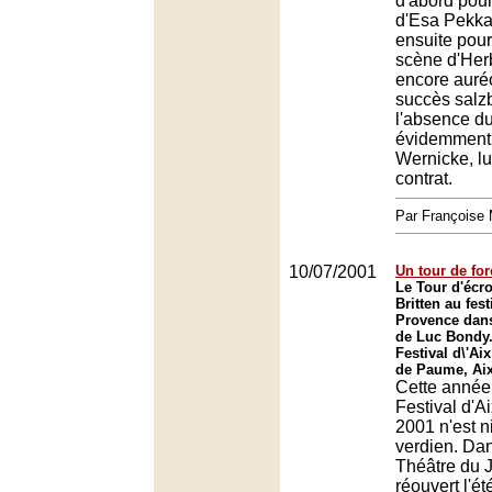
d'abord pour
d'Esa Pekka
ensuite pour
scène d'Her
encore auré
succès salz
l'absence du
évidemment
Wernicke, lu
contrat.
Par François
10/07/2001
Un tour de for
Le Tour d'écr
Britten au fest
Provence dans
de Luc Bondy
Festival d\'Ai
de Paume, Ai
Cette année
Festival d'
2001 n'est n
verdien. Dan
Théâtre du 
réouvert l'é