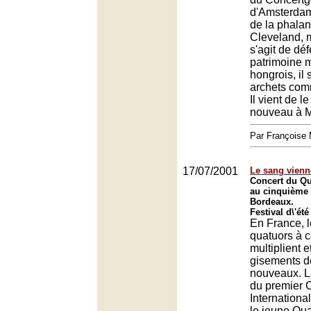
d'Amsterdam,
de la phala
Cleveland, m
s'agit de dé
patrimoine 
hongrois, il 
archets com
Il vient de l
nouveau à Mo
Par François
17/07/2001
Le sang vienn
Concert du Q
au cinquième f
Bordeaux.
Festival d\'ét
En France, 
quatuors à 
multiplient e
gisements de
nouveaux. L
du premier 
Internationa
le jeune Qu