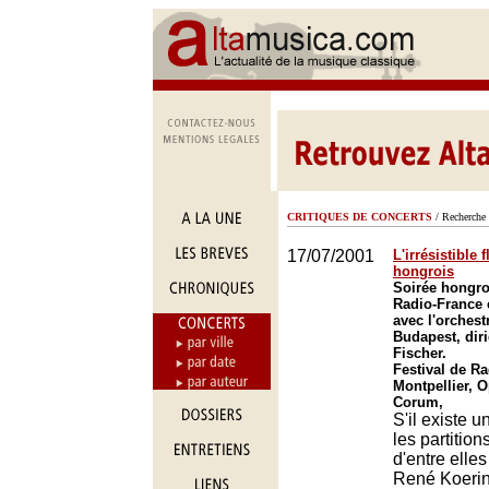
CRITIQUES DE CONCERTS
/ Recherche 
17/07/2001
L'irrésistible
hongrois
Soirée hongroi
Radio-France e
avec l'orchest
Budapest, diri
Fischer.
Festival de Ra
Montpellier, O
Corum,
S'il existe u
les partitio
d'entre elle
René Koerin