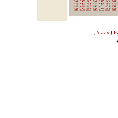
415
416
417
418
419
420
421
431
432
433
434
435
436
437
447
448
449
450
451
452
453
463
464
465
466
467
468
469
[
A la une
|
No