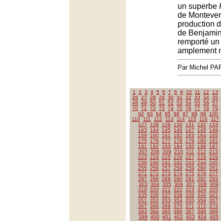
un superbe
de Monteverd
production 
de Benjamin 
remporté un
amplement m
Par Michel P
1
2
3
4
5
6
7
8
9
10
11
12
13
26
27
28
29
30
31
32
33
34
35
48
49
50
51
52
53
54
55
56
57
70
71
72
73
74
75
76
77
78
79
92
93
94
95
96
97
98
99
100
110
111
112
113
114
115
116
117
127
128
129
130
131
132
133
143
144
145
146
147
148
149
159
160
161
162
163
164
165
175
176
177
178
179
180
181
191
192
193
194
195
196
197
207
208
209
210
211
212
213
223
224
225
226
227
228
229
239
240
241
242
243
244
245
255
256
257
258
259
260
261
271
272
273
274
275
276
277
287
288
289
290
291
292
293
303
304
305
306
307
308
309
319
320
321
322
323
324
325
335
336
337
338
339
340
341
351
352
353
354
355
356
357
367
368
369
370
371
372
373
383
384
385
386
387
388
389
399
400
401
402
403
404
405