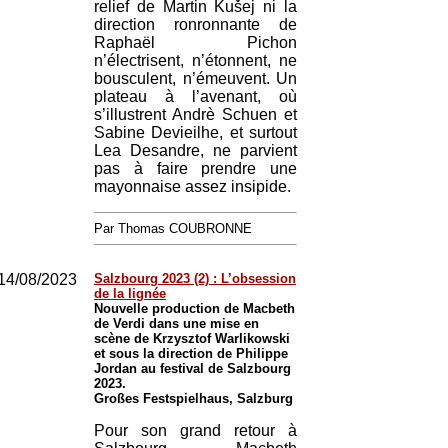
relief de Martin Kušej ni la
direction ronronnante de
Raphaël Pichon
n’électrisent, n’étonnent, ne
bousculent, n’émeuvent. Un
plateau à l’avenant, où
s’illustrent Andrè Schuen et
Sabine Devieilhe, et surtout
Lea Desandre, ne parvient
pas à faire prendre une
mayonnaise assez insipide.
Par Thomas COUBRONNE
14/08/2023
Salzbourg 2023 (2) : L’obsession
de la lignée
Nouvelle production de Macbeth
de Verdi dans une mise en
scène de Krzysztof Warlikowski
et sous la direction de Philippe
Jordan au festival de Salzbourg
2023.
Großes Festspielhaus, Salzburg
Pour son grand retour à