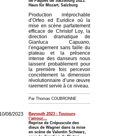
de Pâques de Salzbourg 2023.
Haus für Mozart, Salzburg
Production irréprochable
d’Orfeo ed Euridice où la
mise en scène parfaitement
efficace de Christof Loy, la
direction dramatique de
Gianluca Capuano,
l’engagement sans faille du
plateau et la présence
intense des danseurs nous
laissent probablement pour
la première fois percevoir
concrètement la dimension
révolutionnaire d’une œuvre
rarement servie à ce niveau.
Par Thomas COUBRONNE
10/08/2023
Bayreuth 2023 : Toujours
l’amour…
Reprise de Crépuscule des
dieux de Wagner dans la mise
en scène de Valentin Schwarz,