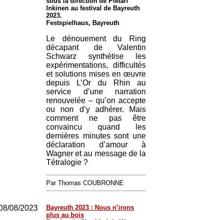
sous la direction de Pietari
Inkinen au festival de Bayreuth
2023.
Festspielhaus, Bayreuth
Le dénouement du Ring
décapant de Valentin
Schwarz synthétise les
expérimentations, difficultés
et solutions mises en œuvre
depuis L’Or du Rhin au
service d’une narration
renouvelée – qu’on accepte
ou non d’y adhérer. Mais
comment ne pas être
convaincu quand les
dernières minutes sont une
déclaration d’amour à
Wagner et au message de la
Tétralogie ?
Par Thomas COUBRONNE
08/08/2023
Bayreuth 2023 : Nous n’irons
plus au bois