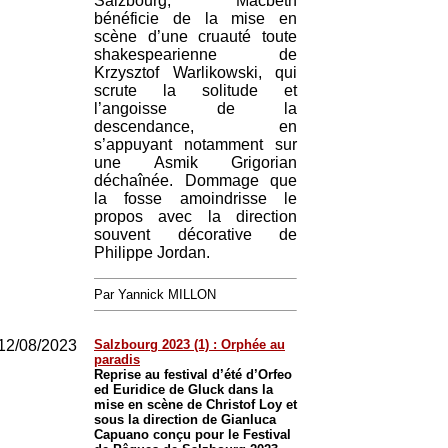
Salzbourg, Macbeth
bénéficie de la mise en
scène d’une cruauté toute
shakespearienne de
Krzysztof Warlikowski, qui
scrute la solitude et
l’angoisse de la
descendance, en
s’appuyant notamment sur
une Asmik Grigorian
déchaînée. Dommage que
la fosse amoindrisse le
propos avec la direction
souvent décorative de
Philippe Jordan.
Par Yannick MILLON
12/08/2023
Salzbourg 2023 (1) : Orphée au
paradis
Reprise au festival d’été d’Orfeo
ed Euridice de Gluck dans la
mise en scène de Christof Loy et
sous la direction de Gianluca
Capuano conçu pour le Festival