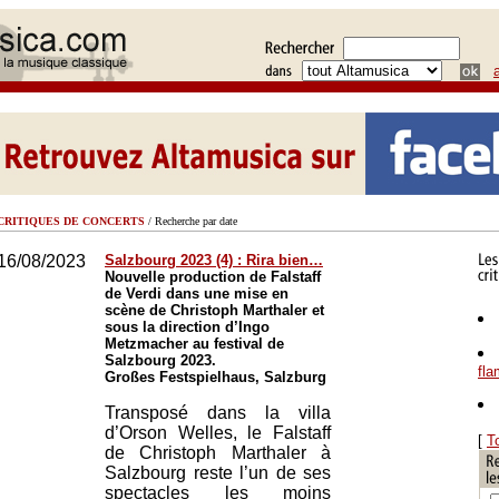
CRITIQUES DE CONCERTS
/ Recherche par date
16/08/2023
Salzbourg 2023 (4) : Rira bien…
Nouvelle production de Falstaff
de Verdi dans une mise en
scène de Christoph Marthaler et
sous la direction d’Ingo
Metzmacher au festival de
Salzbourg 2023.
fl
Großes Festspielhaus, Salzburg
Transposé dans la villa
d’Orson Welles, le Falstaff
[
T
de Christoph Marthaler à
Salzbourg reste l’un de ses
spectacles les moins