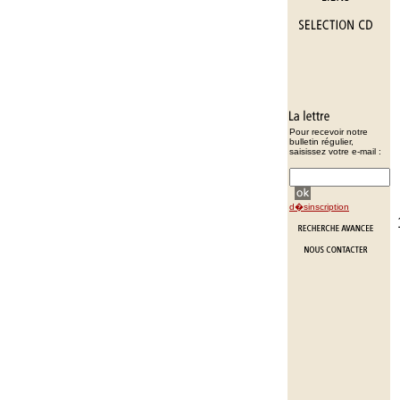
Pour recevoir notre
bulletin régulier,
saisissez votre e-mail :
d�sinscription