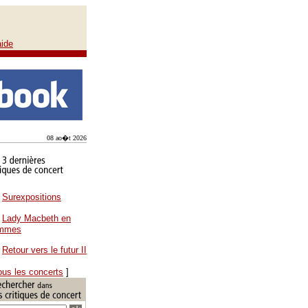
aide
08 ao�t 2026
Surexpositions
Lady Macbeth en
ammes
Retour vers le futur II
ous les concerts
]