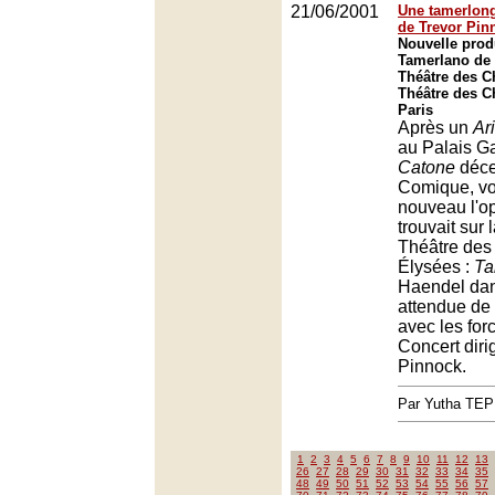
21/06/2001
Une tamerlon
de Trevor Pin
Nouvelle prod
Tamerlano de
Théâtre des 
Théâtre des 
Paris
Après un
Ar
au Palais Ga
Catone
déce
Comique, vo
nouveau l'op
trouvait sur 
Théâtre de
Élysées :
Ta
Haendel dan
attendue de 
avec les for
Concert diri
Pinnock.
Par Yutha TEP
1
2
3
4
5
6
7
8
9
10
11
12
13
26
27
28
29
30
31
32
33
34
35
48
49
50
51
52
53
54
55
56
57