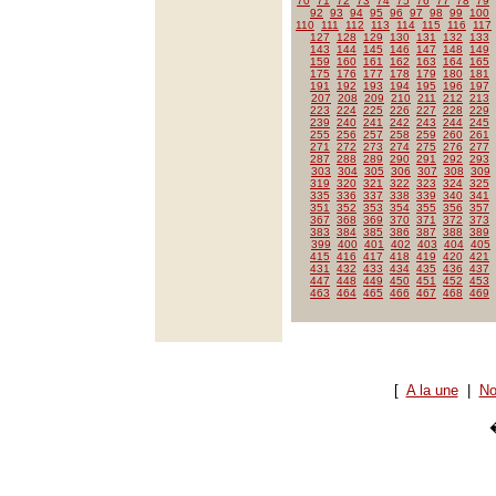
70
71
72
73
74
75
76
77
78
79
92
93
94
95
96
97
98
99
100
110
111
112
113
114
115
116
117
127
128
129
130
131
132
133
143
144
145
146
147
148
149
159
160
161
162
163
164
165
175
176
177
178
179
180
181
191
192
193
194
195
196
197
207
208
209
210
211
212
213
223
224
225
226
227
228
229
239
240
241
242
243
244
245
255
256
257
258
259
260
261
271
272
273
274
275
276
277
287
288
289
290
291
292
293
303
304
305
306
307
308
309
319
320
321
322
323
324
325
335
336
337
338
339
340
341
351
352
353
354
355
356
357
367
368
369
370
371
372
373
383
384
385
386
387
388
389
399
400
401
402
403
404
405
415
416
417
418
419
420
421
431
432
433
434
435
436
437
447
448
449
450
451
452
453
463
464
465
466
467
468
469
[
A la une
|
No