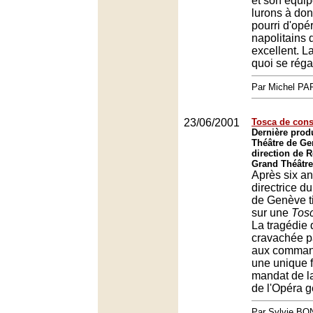
et son équip
lurons à don
pourri d'opé
napolitains 
excellent. 
quoi se réga
Par Michel P
23/06/2001
Tosca de con
Dernière prod
Théâtre de Ge
direction de 
Grand Théâtre
Après six an
directrice d
de Genève t
sur une
Tos
La tragédie 
cravachée pa
aux comman
une unique f
mandat de l
de l'Opéra g
Par Sylvie BO