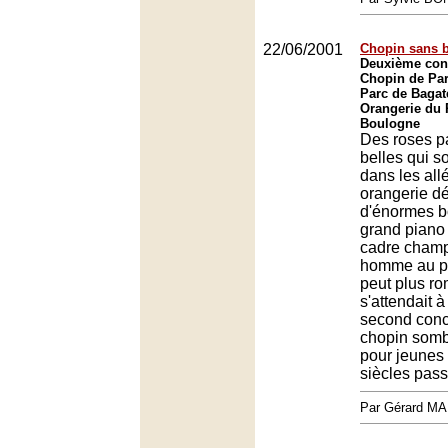
22/06/2001
Chopin sans b
Deuxième conc
Chopin de Par
Parc de Bagate
Orangerie du 
Boulogne
Des roses pa
belles qui s
dans les all
orangerie d
d'énormes b
grand piano
cadre champ
homme au p
peut plus ro
s'attendait à
second conce
chopin somb
pour jeunes 
siècles pas
Par Gérard M