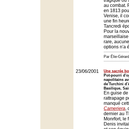
tragique où 
au combat. P
en 1813 pou
Venise, il c
une fin heu
Tancredi ép
Pour la nouv
marseillaise
rare, aucun
options n'a 
Par Élie-Gér
23/06/2001
Une sacrée bo
Pot-pourri d'
napolitains av
de'Turchini d'
Basilique, Sai
En guise de
rattrapage p
manqué cet
Cameriera
,
dernier au T
Monrfort, le 
Denis invitai