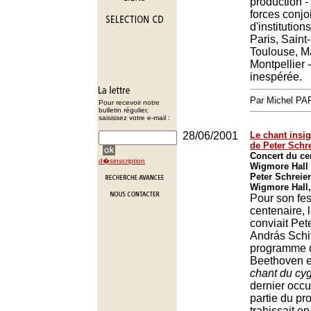
production - 
forces conjo
d'institution
Paris, Saint
Toulouse, Ma
Montpellier 
inespérée.
Par Michel P
Pour recevoir notre
bulletin régulier,
saisissez votre e-mail :
28/06/2001
Le chant insi
de Peter Schr
Concert du ce
d�sinscription
Wigmore Hall
Peter Schreier
Wigmore Hall
Pour son fes
centenaire, 
conviait Pet
András Schif
programme d
Beethoven et
chant du cy
dernier occ
partie du pr
trahissait en