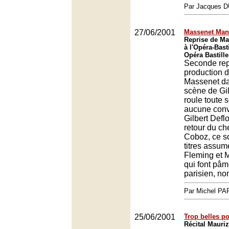
Par Jacques
27/06/2001
Massenet Man
Reprise de M
à l'Opéra-Basti
Opéra Bastille
Seconde rep
production 
Massenet da
scène de Gil
roule toute s
aucune conv
Gilbert Deflo
retour du c
Coboz, ce so
titres assu
Fleming et 
qui font pâm
parisien, no
Par Michel P
25/06/2001
Trop belles po
Récital Maurizi