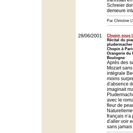
Schreier don
demeure int
Par Christine
28/06/2001
Chopin sous l
Récital du pi
pludermacher a
Chopin à Pari
Orangerie du 
Boulogne
Après des s
Mozart sans
intégrale B
moins surpr
d'absence d
imaginait m
Pludermache
avec le rom
fleur de pea
Naturellemen
français n'a
d'aller voir
sans jamais 