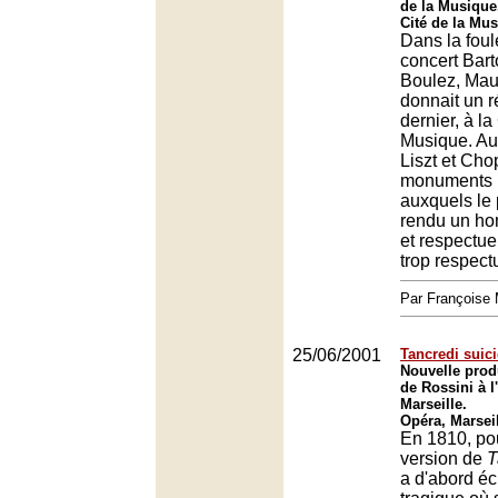
de la Musique
Cité de la Mus
Dans la fou
concert Bart
Boulez, Maur
donnait un ré
dernier, à la
Musique. A
Liszt et Cho
monuments p
auxquels le p
rendu un ho
et respectu
trop respect
Par François
25/06/2001
Tancredi suic
Nouvelle prod
de Rossini à l
Marseille.
Opéra, Marsei
En 1810, po
version de
T
a d'abord écr