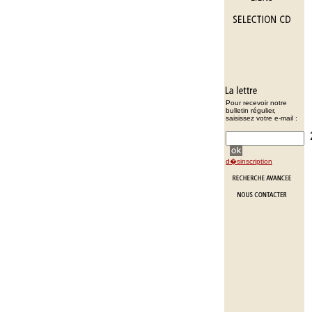
Pour recevoir notre
bulletin régulier,
saisissez votre e-mail :
d�sinscription