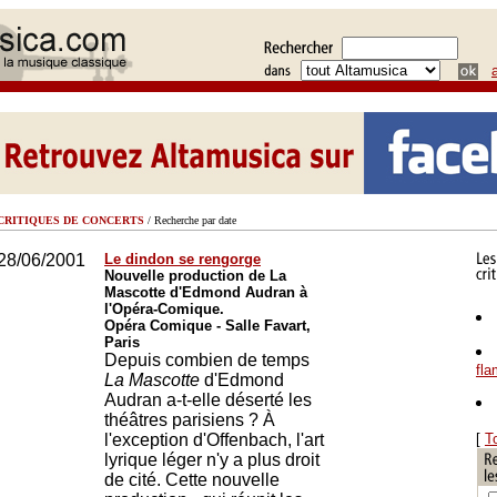
CRITIQUES DE CONCERTS
/ Recherche par date
28/06/2001
Le dindon se rengorge
Nouvelle production de La
Mascotte d'Edmond Audran à
l'Opéra-Comique.
Opéra Comique - Salle Favart,
Paris
Depuis combien de temps
fl
La Mascotte
d'Edmond
Audran a-t-elle déserté les
théâtres parisiens ? À
l'exception d'Offenbach, l'art
[
T
lyrique léger n'y a plus droit
de cité. Cette nouvelle