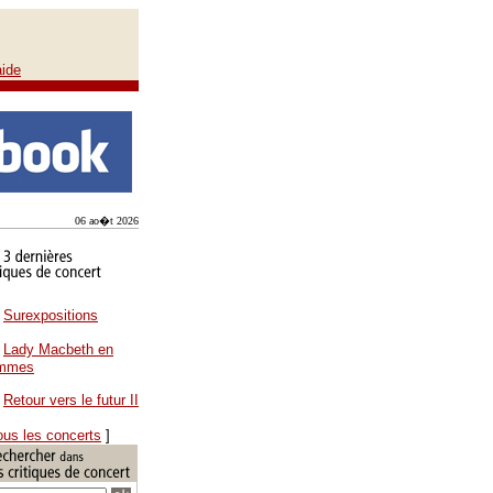
aide
06 ao�t 2026
Surexpositions
Lady Macbeth en
ammes
Retour vers le futur II
ous les concerts
]