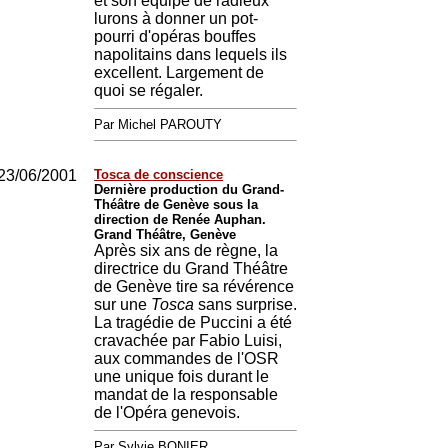
et son équipe de radieux
lurons à donner un pot-
pourri d'opéras bouffes
napolitains dans lequels ils
excellent. Largement de
quoi se régaler.
Par Michel PAROUTY
23/06/2001
Tosca de conscience
Dernière production du Grand-
Théâtre de Genève sous la
direction de Renée Auphan.
Grand Théâtre, Genève
Après six ans de règne, la
directrice du Grand Théâtre
de Genève tire sa révérence
sur une
Tosca
sans surprise.
La tragédie de Puccini a été
cravachée par Fabio Luisi,
aux commandes de l'OSR
une unique fois durant le
mandat de la responsable
de l'Opéra genevois.
Par Sylvie BONIER