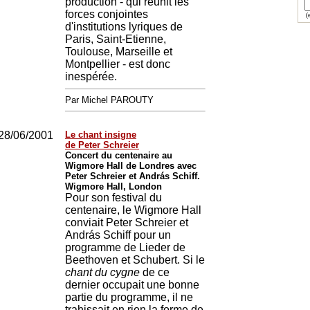
production - qui réunit les
forces conjointes
(e
d'institutions lyriques de
Paris, Saint-Etienne,
Toulouse, Marseille et
Montpellier - est donc
inespérée.
Par Michel PAROUTY
28/06/2001
Le chant insigne
de Peter Schreier
Concert du centenaire au
Wigmore Hall de Londres avec
Peter Schreier et András Schiff.
Wigmore Hall, London
Pour son festival du
centenaire, le Wigmore Hall
conviait Peter Schreier et
András Schiff pour un
programme de Lieder de
Beethoven et Schubert. Si le
chant du cygne
de ce
dernier occupait une bonne
partie du programme, il ne
trahissait en rien la forme de