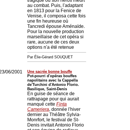
tragique où son héros meurt
au combat. Puis, l'adaptant
en 1813 pour la Fenice de
Venise, il composa cette fois
une fin heureuse où
Tancredi épouse Aménaïde.
Pour la nouvelle production
marseillaise de cet opéra si
rare, aucune de ces deux
options n'a été retenue
Par Élie-Gérard SOUQUET
23/06/2001
Une sacrée bonne bouffe
Pot-pourri d'opéras bouffes
napolitains avec la Cappella
de'Turchini d'Antonio Florio.
Basilique, Saint-Denis
En guise de séance de
rattrapage pour qui aurait
manqué cette
Finta
Cameriera
, donnée l'hiver
dernier au Théâtre Sylvia-
Monrfort, le festival de St-
Denis invitait Antonio Florio