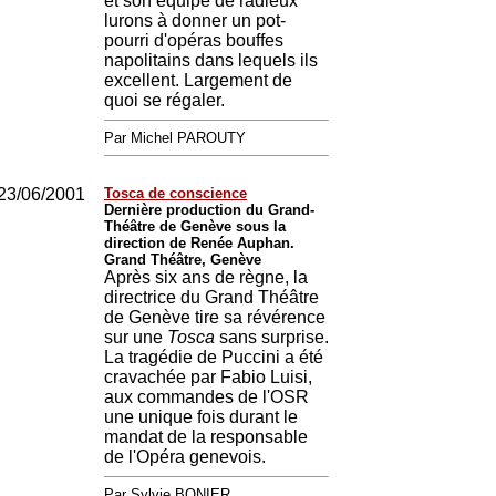
et son équipe de radieux
lurons à donner un pot-
pourri d'opéras bouffes
napolitains dans lequels ils
excellent. Largement de
quoi se régaler.
Par Michel PAROUTY
23/06/2001
Tosca de conscience
Dernière production du Grand-
Théâtre de Genève sous la
direction de Renée Auphan.
Grand Théâtre, Genève
Après six ans de règne, la
directrice du Grand Théâtre
de Genève tire sa révérence
sur une
Tosca
sans surprise.
La tragédie de Puccini a été
cravachée par Fabio Luisi,
aux commandes de l'OSR
une unique fois durant le
mandat de la responsable
de l'Opéra genevois.
Par Sylvie BONIER