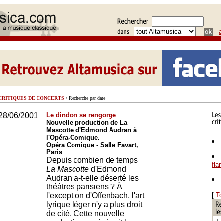
CRITIQUES DE CONCERTS
/ Recherche par date
28/06/2001
Le dindon se rengorge
Nouvelle production de La
Mascotte d'Edmond Audran à
l'Opéra-Comique.
Opéra Comique - Salle Favart,
Paris
Depuis combien de temps
fl
La Mascotte
d'Edmond
Audran a-t-elle déserté les
théâtres parisiens ? À
l'exception d'Offenbach, l'art
[
T
lyrique léger n'y a plus droit
de cité. Cette nouvelle