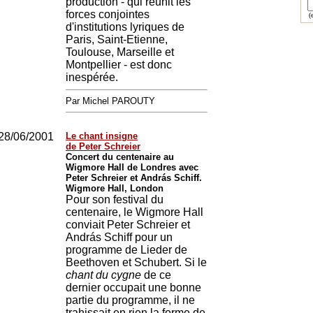
production - qui réunit les
forces conjointes
(e
d'institutions lyriques de
Paris, Saint-Etienne,
Toulouse, Marseille et
Montpellier - est donc
inespérée.
Par Michel PAROUTY
28/06/2001
Le chant insigne
de Peter Schreier
Concert du centenaire au
Wigmore Hall de Londres avec
Peter Schreier et András Schiff.
Wigmore Hall, London
Pour son festival du
centenaire, le Wigmore Hall
conviait Peter Schreier et
András Schiff pour un
programme de Lieder de
Beethoven et Schubert. Si le
chant du cygne
de ce
dernier occupait une bonne
partie du programme, il ne
trahissait en rien la forme de