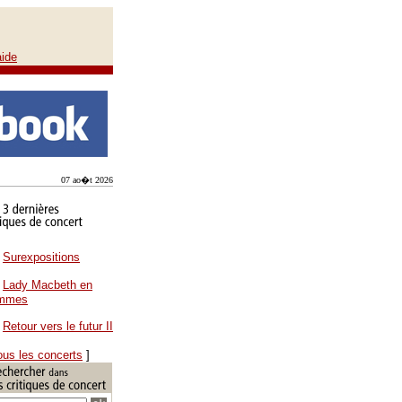
aide
07 ao�t 2026
Surexpositions
Lady Macbeth en
ammes
Retour vers le futur II
ous les concerts
]