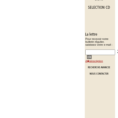
Pour recevoir notre
bulletin régulier,
saisissez votre e-mail :
d�sinscription