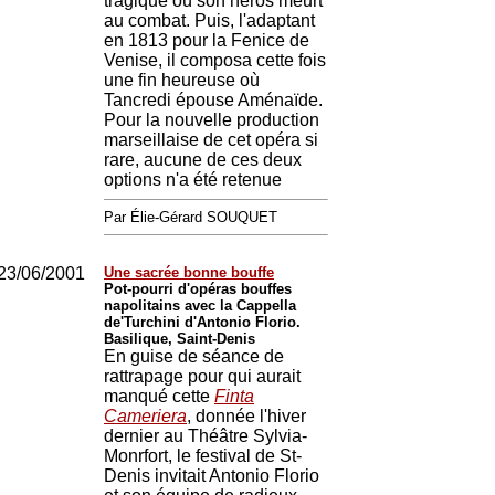
tragique où son héros meurt
au combat. Puis, l'adaptant
en 1813 pour la Fenice de
Venise, il composa cette fois
une fin heureuse où
Tancredi épouse Aménaïde.
Pour la nouvelle production
marseillaise de cet opéra si
rare, aucune de ces deux
options n'a été retenue
Par Élie-Gérard SOUQUET
23/06/2001
Une sacrée bonne bouffe
Pot-pourri d'opéras bouffes
napolitains avec la Cappella
de'Turchini d'Antonio Florio.
Basilique, Saint-Denis
En guise de séance de
rattrapage pour qui aurait
manqué cette
Finta
Cameriera
, donnée l'hiver
dernier au Théâtre Sylvia-
Monrfort, le festival de St-
Denis invitait Antonio Florio