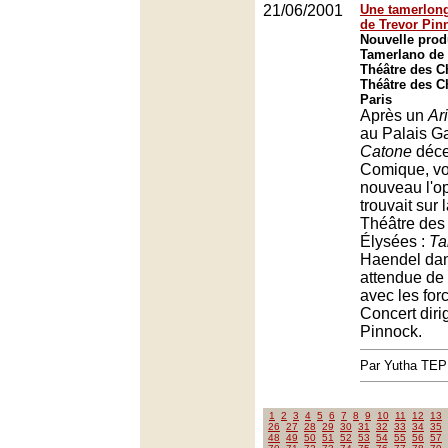
21/06/2001
Une tamerlon
de Trevor Pin
Nouvelle prod
Tamerlano de
Théâtre des 
Théâtre des 
Paris
Après un
Ar
au Palais Ga
Catone
déce
Comique, vo
nouveau l'op
trouvait sur 
Théâtre de
Élysées :
Ta
Haendel dan
attendue de 
avec les for
Concert diri
Pinnock.
Par Yutha TEP
1
2
3
4
5
6
7
8
9
10
11
12
13
26
27
28
29
30
31
32
33
34
35
48
49
50
51
52
53
54
55
56
57