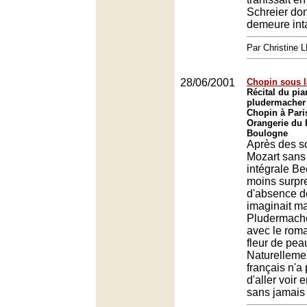
Schreier don
demeure int
Par Christine
28/06/2001
Chopin sous l
Récital du pi
pludermacher a
Chopin à Pari
Orangerie du 
Boulogne
Après des s
Mozart sans
intégrale B
moins surpr
d'absence d
imaginait m
Pludermache
avec le rom
fleur de pea
Naturellemen
français n'a
d'aller voir
sans jamais 