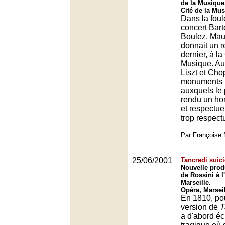
de la Musique
Cité de la Mus
Dans la fou
concert Bart
Boulez, Maur
donnait un ré
dernier, à la
Musique. A
Liszt et Cho
monuments p
auxquels le p
rendu un ho
et respectu
trop respect
Par François
25/06/2001
Tancredi suic
Nouvelle prod
de Rossini à l
Marseille.
Opéra, Marsei
En 1810, po
version de
T
a d'abord écr