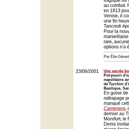
tragique où 
au combat. P
en 1813 pou
Venise, il c
une fin heu
Tancredi ép
Pour la nouv
marseillaise
rare, aucun
options n'a 
Par Élie-Gér
23/06/2001
Une sacrée bo
Pot-pourri d'
napolitains av
de'Turchini d'
Basilique, Sai
En guise de
rattrapage p
manqué cet
Cameriera
,
dernier au T
Monrfort, le 
Denis invitai