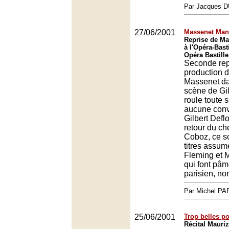
Par Jacques
27/06/2001
Massenet Man
Reprise de M
à l'Opéra-Basti
Opéra Bastille
Seconde rep
production 
Massenet da
scène de Gil
roule toute s
aucune conv
Gilbert Deflo
retour du c
Coboz, ce so
titres assu
Fleming et 
qui font pâm
parisien, no
Par Michel P
25/06/2001
Trop belles po
Récital Maurizi