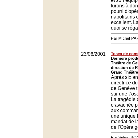
et son équip
lurons à don
pourri d'opé
napolitains 
excellent. 
quoi se réga
Par Michel P
23/06/2001
Tosca de con
Dernière prod
Théâtre de Ge
direction de 
Grand Théâtre
Après six an
directrice d
de Genève t
sur une
Tos
La tragédie 
cravachée pa
aux comman
une unique f
mandat de l
de l'Opéra g
Par Sylvie BO