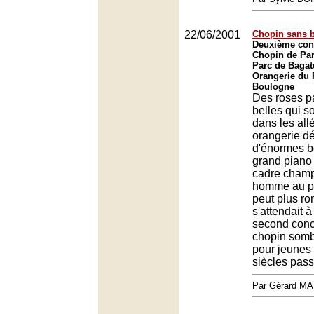
22/06/2001
Chopin sans b
Deuxième conc
Chopin de Par
Parc de Bagate
Orangerie du 
Boulogne
Des roses pa
belles qui s
dans les all
orangerie d
d'énormes b
grand piano
cadre champ
homme au p
peut plus ro
s'attendait à
second conce
chopin somb
pour jeunes 
siècles pas
Par Gérard M