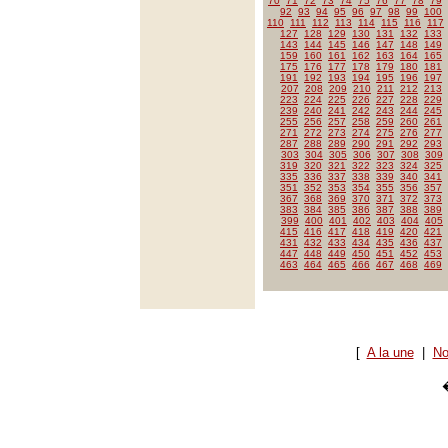
70
71
72
73
74
75
76
77
78
79
92
93
94
95
96
97
98
99
100
110
111
112
113
114
115
116
117
127
128
129
130
131
132
133
143
144
145
146
147
148
149
159
160
161
162
163
164
165
175
176
177
178
179
180
181
191
192
193
194
195
196
197
207
208
209
210
211
212
213
223
224
225
226
227
228
229
239
240
241
242
243
244
245
255
256
257
258
259
260
261
271
272
273
274
275
276
277
287
288
289
290
291
292
293
303
304
305
306
307
308
309
319
320
321
322
323
324
325
335
336
337
338
339
340
341
351
352
353
354
355
356
357
367
368
369
370
371
372
373
383
384
385
386
387
388
389
399
400
401
402
403
404
405
415
416
417
418
419
420
421
431
432
433
434
435
436
437
447
448
449
450
451
452
453
463
464
465
466
467
468
469
[
A la une
|
No