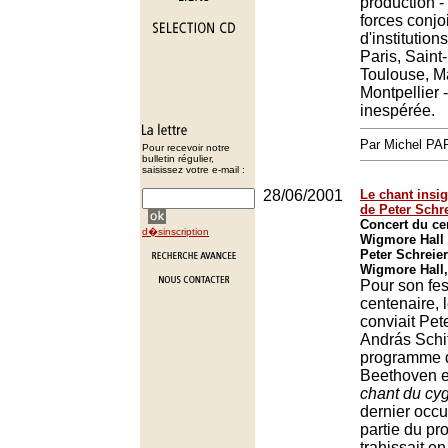
production - 
forces conjo
d'institution
Paris, Saint
Toulouse, Ma
Montpellier 
inespérée.
Par Michel P
Pour recevoir notre
bulletin régulier,
saisissez votre e-mail :
28/06/2001
Le chant insi
de Peter Schr
Concert du ce
d�sinscription
Wigmore Hall
Peter Schreier
Wigmore Hall
Pour son fes
centenaire, 
conviait Pet
András Schif
programme d
Beethoven et
chant du cy
dernier occ
partie du pr
trahissait en