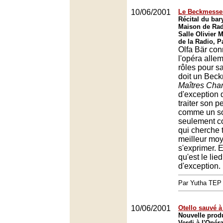
10/06/2001
Le Beckmesser
Récital du bar
Maison de Rad
Salle Olivier 
de la Radio, P
Olfa Bär con
l'opéra all
rôles pour sa
doit un Bec
Maîtres Cha
d'exception 
traiter son 
comme un so
seulement c
qui cherche 
meilleur mo
s'exprimer. 
qu'est le lie
d'exception.
Par Yutha TEP
10/06/2001
Otello sauvé à
Nouvelle produ
Verdi à l'Opér