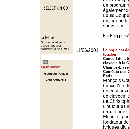
un programm
également d
Louis Coupe
un jour nett
souverain.
Par Philippe 
Pour recevoir notre
bulletin régulier,
saisissez votre e-mail :
11/06/2001
La règle est de
toucher
Concert de clô
clavecin à la
d�sinscription
Champs-Élysé
Comédie des 
Paris
François Cou
trouvé l'un d
défenseurs 
de clavecin 
de Christop
L'auteur d'un
remarquée 
Mundi et par 
fondateur de
lyriques divi