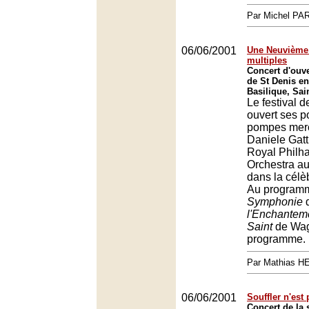
Par Michel P
06/06/2001
Une Neuvième 
multiples
Concert d'ouve
de St Denis en
Basilique, Sai
Le festival 
ouvert ses p
pompes mercr
Daniele Gatti
Royal Philh
Orchestra a
dans la célè
Au programm
Symphonie
d
l'Enchantem
Saint
de Wag
programme.
Par Mathias 
06/06/2001
Souffler n'est
Concert de la 