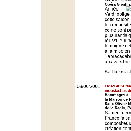
Opéra Graslin
Année
Verdi oblige,
cette saison
le composite
ce ne sont p
plus nantis q
réussi leur 
témoigne ce
à la mise en
" abracadab
aux voix bien
Par Élie-Géra
09/06/2001
Ligeti et Kurta
moustaches de
Hommages à Li
la Maison de 
Salle Olivier 
de la Radio, P
Samedi derni
France faisai
compositeurs
création con