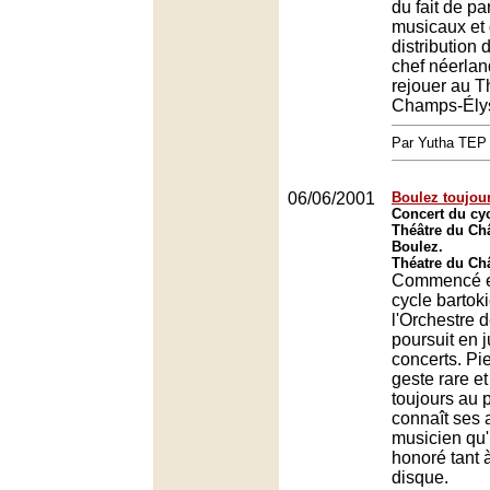
du fait de par
musicaux et
distribution 
chef néerlan
rejouer au T
Champs-Ély
Par Yutha TEP
06/06/2001
Boulez toujou
Concert du cyc
Théâtre du Châ
Boulez.
Théatre du Châ
Commencé en
cycle bartok
l'Orchestre 
poursuit en j
concerts. Pie
geste rare et
toujours au p
connaît ses a
musicien qu'
honoré tant 
disque.