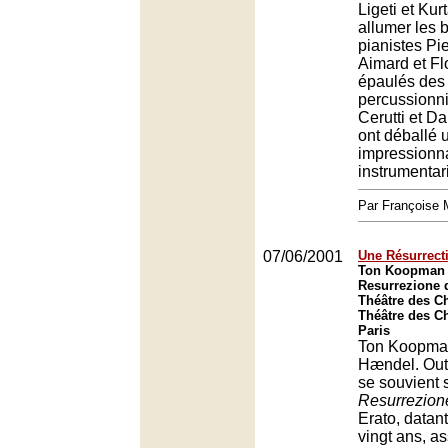
Ligeti et Kur
allumer les 
pianistes Pi
Aimard et Fl
épaulés des
percussionni
Cerutti et D
ont déballé 
impressionn
instrumentar
Par François
07/06/2001
Une Résurrecti
Ton Koopman d
Resurrezione 
Théâtre des C
Théâtre des C
Paris
Ton Koopman
Hændel. Out
se souvient 
Resurrezion
Erato, datan
vingt ans, a