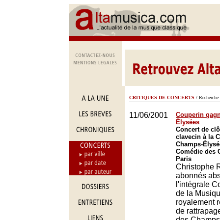
CRITIQUES DE CONCERTS
/ Recherche 
11/06/2001
Couperin gagn
Élysées
Concert de clô
clavecin à la
Champs-Élysé
Comédie des 
Paris
Christophe R
abonnés abs
l'intégrale C
de la Musique
royalement 
de rattrapag
des Champs