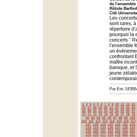
de l'ensemble I
flûtiste Bartho
Cité Universita
Les concerts
sont rares, à
répertoire d'a
pourquoi la 
concerts " R
l'ensemble Iti
un événement
confrontant 
maître incont
baroque, et
jeune zélatri
contemporai
Par Eric SEB
1
2
3
4
5
6
7
8
9
10
11
12
13
26
27
28
29
30
31
32
33
34
35
48
49
50
51
52
53
54
55
56
57
70
71
72
73
74
75
76
77
78
79
92
93
94
95
96
97
98
99
100
110
111
112
113
114
115
116
117
127
128
129
130
131
132
133
143
144
145
146
147
148
149
159
160
161
162
163
164
165
175
176
177
178
179
180
181