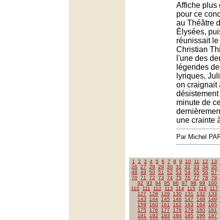
Affiche plus
pour ce conc
au Théâtre 
Élysées, pui
réunissait le
Christian Th
l'une des de
légendes de
lyriques, Ju
on craignait
désistement
minute de ce
dernièrement
une crainte 
Par Michel P
1
2
3
4
5
6
7
8
9
10
11
12
13
26
27
28
29
30
31
32
33
34
35
48
49
50
51
52
53
54
55
56
57
70
71
72
73
74
75
76
77
78
79
92
93
94
95
96
97
98
99
100
110
111
112
113
114
115
116
117
127
128
129
130
131
132
133
143
144
145
146
147
148
149
159
160
161
162
163
164
165
175
176
177
178
179
180
181
191
192
193
194
195
196
197