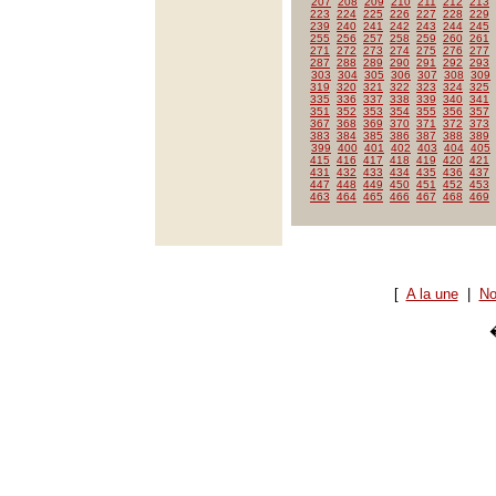
207
208
209
210
211
212
213
223
224
225
226
227
228
229
239
240
241
242
243
244
245
255
256
257
258
259
260
261
271
272
273
274
275
276
277
287
288
289
290
291
292
293
303
304
305
306
307
308
309
319
320
321
322
323
324
325
335
336
337
338
339
340
341
351
352
353
354
355
356
357
367
368
369
370
371
372
373
383
384
385
386
387
388
389
399
400
401
402
403
404
405
415
416
417
418
419
420
421
431
432
433
434
435
436
437
447
448
449
450
451
452
453
463
464
465
466
467
468
469
[
A la une
|
No