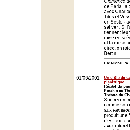
Clémence de
de Paris, la d
avec Charl
Titus et Ves
en Sesto - av
saliver . Si l
tiennent leu
mise en scèn
et la musiqu
direction ra
Bertini.
Par Michel P
01/06/2001
Un drôle de c
pianistique
Récital du pia
Perahia au Thé
Théatre du Châ
Son récent r
comme son 
aux
variatio
produit une 
c'est pourqu
avec intérêt 