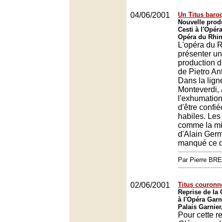
04/06/2001
Un Titus baroq
Nouvelle produ
Cesti à l'Opér
Opéra du Rhin
L'opéra du R
présenter un
production d
de Pietro An
Dans la lign
Monteverdi,
l'exhumation
d'être confi
habiles. Les
comme la mi
d'Alain Germ
manqué ce d
Par Pierre BR
02/06/2001
Titus couronn
Reprise de la
à l'Opéra Garn
Palais Garnier
Pour cette re