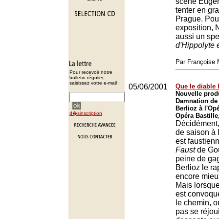
scène Eugèn
tenter en gr
Prague. Pour
exposition, 
aussi un spe
d'Hippolyte e
Par François
Pour recevoir notre
bulletin régulier,
saisissez votre e-mail :
05/06/2001
Que le diable 
Nouvelle prod
Damnation de 
Berlioz à l'Opé
d�sinscription
Opéra Bastille
Décidément, 
de saison à 
est faustien
Faust
de Gou
peine de gag
Berlioz le r
encore mieu
Mais lorsqu
est convoqué
le chemin, o
pas se réjou