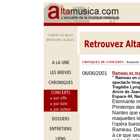
CRITIQUES DE CONCERTS
/ Recherche 
06/06/2001
Rameau ex ma
" Rameau en cl
spectacle Ima
Tragédie Lyri
Aricie
de Jean
Espace 44, Na
Etonnante in
Printemps de
Nantes que 
maquettes l
l'opéra baro
Rameau. De q
à ce que seu