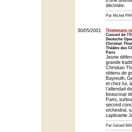
d'une distri
décimée.
Par Michel P
30/05/2001
Thielemann i
Concert de l'O
Deutsche Oper 
Christian Thi
Théâtre des C
Paris
Jeune défen
grande tradi
Christian T
obtenu de g
Bayreuth, G
et chez lui, 
l'attendait 
beaucoup de 
Paris, surtou
second conc
orchestral, s
captivante J
Par Gérard M