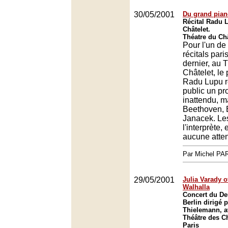
30/05/2001
Du grand pian
Récital Radu 
Châtelet.
Théatre du Châ
Pour l'un de
récitals pari
dernier, au 
Châtelet, le
Radu Lupu r
public un p
inattendu, m
Beethoven, 
Janacek. Les
l'interprète, 
aucune atten
Par Michel P
29/05/2001
Julia Varady o
Walhalla
Concert du De
Berlin dirigé 
Thielemann, a
Théâtre des C
Paris