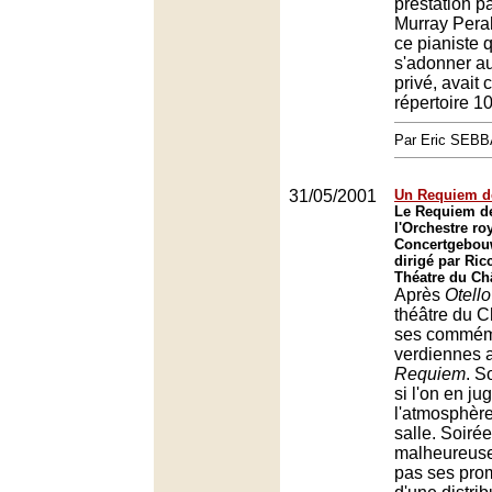
prestation p
Murray Perah
ce pianiste 
s'adonner au
privé, avait 
répertoire 1
Par Eric SEB
31/05/2001
Un Requiem d
Le Requiem de
l'Orchestre ro
Concertgebou
dirigé par Ric
Théatre du Châ
Après
Otello
théâtre du C
ses commém
verdiennes 
Requiem
. S
si l'on en ju
l'atmosphère 
salle. Soirée
malheureuse
pas ses prom