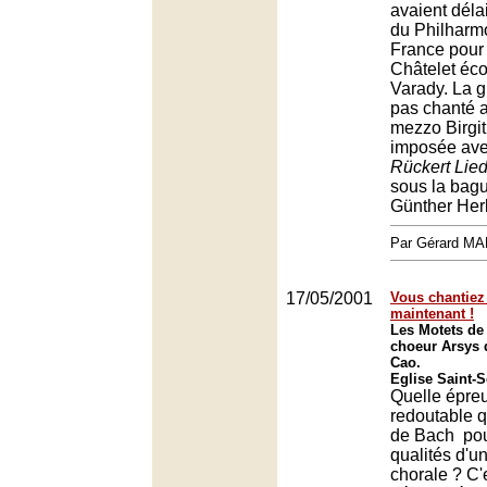
avaient déla
du Philharm
France pour 
Châtelet éco
Varady. La 
pas chanté a
mezzo Birgi
imposée ave
Rückert Lie
sous la bagu
Günther Her
Par Gérard M
17/05/2001
Vous chantiez
maintenant !
Les Motets de
choeur Arsys d
Cao.
Eglise Saint-S
Quelle épre
redoutable 
de Bach pou
qualités d'u
chorale ? C'