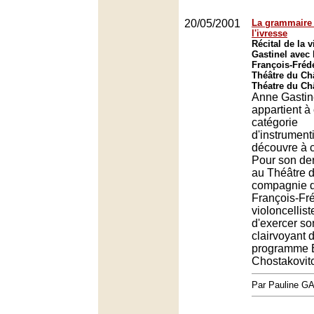
20/05/2001
La grammaire 
l'ivresse
Récital de la 
Gastinel avec 
François-Fréd
Théâtre du Châ
Théatre du Châ
Anne Gastin
appartient à 
catégorie
d'instrument
découvre à 
Pour son de
au Théâtre d
compagnie d
François-Fré
violoncellist
d'exercer so
clairvoyant 
programme 
Chostakovit
Par Pauline 