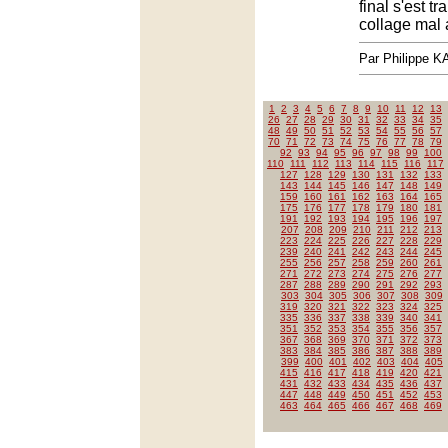
final s'est t
collage mal 
Par Philippe 
1
2
3
4
5
6
7
8
9
10
11
12
13
26
27
28
29
30
31
32
33
34
35
48
49
50
51
52
53
54
55
56
57
70
71
72
73
74
75
76
77
78
79
92
93
94
95
96
97
98
99
100
110
111
112
113
114
115
116
117
127
128
129
130
131
132
133
143
144
145
146
147
148
149
159
160
161
162
163
164
165
175
176
177
178
179
180
181
191
192
193
194
195
196
197
207
208
209
210
211
212
213
223
224
225
226
227
228
229
239
240
241
242
243
244
245
255
256
257
258
259
260
261
271
272
273
274
275
276
277
287
288
289
290
291
292
293
303
304
305
306
307
308
309
319
320
321
322
323
324
325
335
336
337
338
339
340
341
351
352
353
354
355
356
357
367
368
369
370
371
372
373
383
384
385
386
387
388
389
399
400
401
402
403
404
405
415
416
417
418
419
420
421
431
432
433
434
435
436
437
447
448
449
450
451
452
453
463
464
465
466
467
468
469