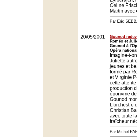
Céline Frisc
Martin avec 
Par Eric SEB
20/05/2001
Gounod redev
Roméo et Julie
Gounod à l'Op
Opéra nationa
Imagine-t-o
Juliette aut
jeunes et be
formé par R
et Virginie 
cette attente
production d
éponyme de
Gounod mont
L'orchestre d
Christian Ba
avec toute la
fraîcheur né
Par Michel P