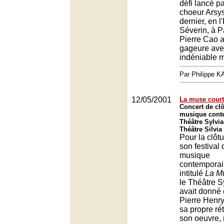
défi lancé pa
choeur Arsys
dernier, en l
Séverin, à Pa
Pierre Cao a
gageure ave
indéniable m
Par Philippe 
12/05/2001
La muse court-
Concert de clô
musique cont
Théâtre Sylvia
Théâtre Silvia
Pour la clôt
son festival 
musique
contempora
intitulé
La Mu
le Théâtre S
avait donné 
Pierre Henr
sa propre ré
son oeuvre, 