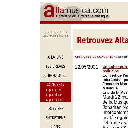
CRITIQUES DE CONCERTS
/ Recherche 
22/05/2001
Un Lohengrin
halluciné
Concert de l'
Intercontempor
Jonathan Nott 
Musique.
Cité de la Mus
Mardi 22 mai
de la Musiqu
Jonathan Not
Intercontemp
invitée égal
l'étrange
Loh
Salvatore Sci