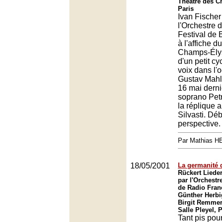
Théâtre des C
Paris
Ivan Fischer
l'Orchestre 
Festival de 
à l'affiche d
Champs-Élys
d'un petit cy
voix dans l'
Gustav Mahl
16 mai derni
soprano Pet
la réplique 
Silvasti. Dé
perspective.
Par Mathias 
18/05/2001
La germanité 
Rückert Liede
par l'Orchest
de Radio Franc
Günther Herbi
Birgit Remmer
Salle Pleyel, 
Tant pis pou