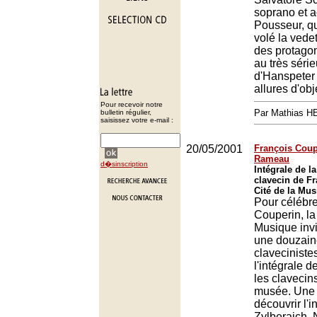
soprano et a
Pousseur, qu
volé la vede
des protagon
au très séri
d'Hanspeter
allures d'obj
Pour recevoir notre
Par Mathias 
bulletin régulier,
saisissez votre e-mail :
20/05/2001
François Coupe
Rameau
d�sinscription
Intégrale de 
clavecin de F
Cité de la Mus
Pour célébre
Couperin, la
Musique invi
une douzain
claveciniste
l'intégrale 
les clavecin
musée. Une 
découvrir l'i
Zylberajch, 