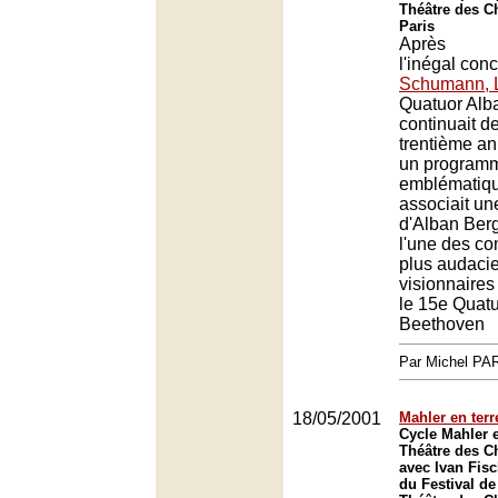
Théâtre des C
Paris
Après
l'inégal con
Schumann, L
Quatuor Alb
continuait de
trentième an
un programm
emblématiqu
associait un
d'Alban Berg
l'une des co
plus audacie
visionnaires 
le 15e Quat
Beethoven
Par Michel P
18/05/2001
Mahler en terr
Cycle Mahler e
Théâtre des 
avec Ivan Fisc
du Festival d