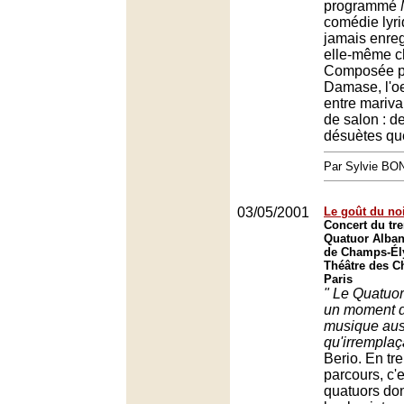
programmé
comédie lyri
jamais enreg
elle-même c
Composée p
Damase, l'oe
entre mariv
de salon : de
désuètes que
Par Sylvie BO
03/05/2001
Le goût du no
Concert du tre
Quatuor Alban
de Champs-Él
Théâtre des C
Paris
" Le Quatuor
un moment de
musique aus
qu'irremplaç
Berio. En tr
parcours, c'e
quatuors dont