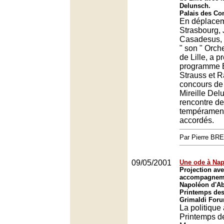
Delunsch.
Palais des Co
En déplacem
Strasbourg,
Casadesus, à
" son " Orch
de Lille, a p
programme B
Strauss et R
concours de
Mireille Del
rencontre d
tempérament
accordés.
Par Pierre BR
09/05/2001
Une ode à Na
Projection av
accompagneme
Napoléon d'Ab
Printemps des
Grimaldi For
La politique 
Printemps de