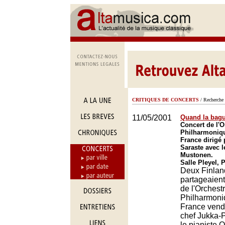
CRITIQUES DE CONCERTS
/ Recherche 
11/05/2001
Quand la bagu
Concert de l'O
Philharmoniq
France dirigé
Saraste avec le
Mustonen.
Salle Pleyel, 
Deux Finlan
partageaient 
de l'Orchest
Philharmoni
France vendr
chef Jukka-
le pianiste 