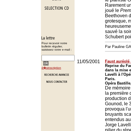
Rarement un 
joué le
Prem
Beethoven d
grotesque, 
heureusement
sauvé la soi
Schubert po
Pour recevoir notre
Par Pauline 
bulletin régulier,
saisissez votre e-mail :
11/05/2001
Faust auréolé
Reprise du Fa
d�sinscription
dans la mise 
Lavelli à l'Opé
Paris.
Opéra Bastille
De mémoire
la première 
production 
Gounod, le 3
provoqua l'u
bruyants sc
entendus au 
Jorge Lavelli
pilier du rép