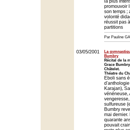
la plus inte
promouvoir 
son temps ; 
volonté dida
réussit pas à
partitions
Par Pauline 
03/05/2001
La gymnastiq
Bumbry
Récital de la
Grace Bumbry 
Châtelet.
Théatre du Châ
Eboli sans 
d'anthologie 
Karajan), S
vénéneuse, 
vengeresse,
sulfureuse (
Bumbry reven
mai dernier.
quarante ans
pouvait crain