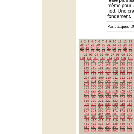
reste plus a
même pour u
lied. Une cr
fondement.
Par Jacques
1
2
3
4
5
6
7
8
9
10
11
12
13
26
27
28
29
30
31
32
33
34
35
48
49
50
51
52
53
54
55
56
57
70
71
72
73
74
75
76
77
78
79
92
93
94
95
96
97
98
99
100
110
111
112
113
114
115
116
117
127
128
129
130
131
132
133
143
144
145
146
147
148
149
159
160
161
162
163
164
165
175
176
177
178
179
180
181
191
192
193
194
195
196
197
207
208
209
210
211
212
213
223
224
225
226
227
228
229
239
240
241
242
243
244
245
255
256
257
258
259
260
261
271
272
273
274
275
276
277
287
288
289
290
291
292
293
303
304
305
306
307
308
309
319
320
321
322
323
324
325
335
336
337
338
339
340
341
351
352
353
354
355
356
357
367
368
369
370
371
372
373
383
384
385
386
387
388
389
399
400
401
402
403
404
405
415
416
417
418
419
420
421
431
432
433
434
435
436
437
447
448
449
450
451
452
453
463
464
465
466
467
468
469