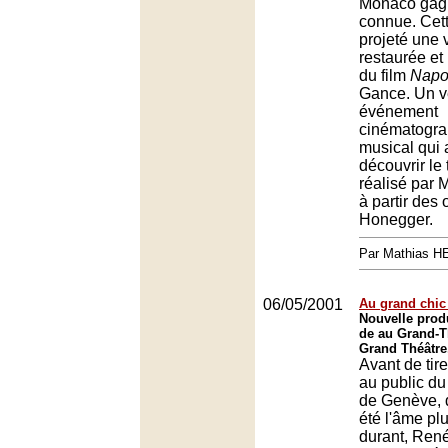
Monaco gagn
connue. Cet
projeté une 
restaurée et
du film
Napo
Gance. Un v
événement
cinématogra
musical qui 
découvrir le 
réalisé par 
à partir des
Honegger.
Par Mathias 
06/05/2001
Au grand chic
Nouvelle pro
de au Grand-T
Grand Théâtre
Avant de tir
au public du
de Genève, d
été l'âme pl
durant, Ren