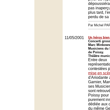
dépoussiéra
pas inaperçu
plus tard, l'e
perdu de sa 
Par Michel P
11/05/2001
Un héros bien
Concerti gros
Marc Minkowsk
Musiciens du 
de Poissy.
Théâtre munic
Entre deux
représentati
contestées p
mise en scè
d'Ariodante 
Garnier, Mar
ses Musicie
sont retrouv
Poissy pour 
purement in
dédiée aux
du même Geo