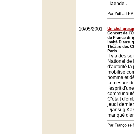
Haendel.
Par Yutha TEP
10/05/2001
Un chef presq
Concert de l'O
de France diri
invité Djansu
Théâtre des C
Paris
Il y a des so
National de
d'autorité la
mobilise co
homme et dé
la mesure de
l'esprit d'un
communauté
C'était d'em
jeudi dernier 
Djansug Kak
manqué d'en f
Par François