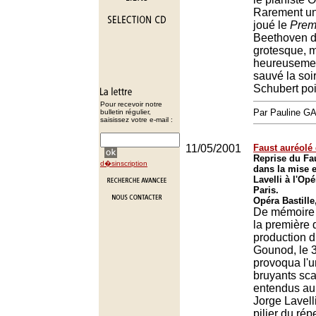
Rarement un 
joué le
Prem
Beethoven d
grotesque, 
heureusement
sauvé la soi
Schubert po
Pour recevoir notre
Par Pauline 
bulletin régulier,
saisissez votre e-mail :
11/05/2001
Faust auréolé
Reprise du Fa
d�sinscription
dans la mise 
Lavelli à l'Opé
Paris.
Opéra Bastille
De mémoire
la première 
production 
Gounod, le 3
provoqua l'u
bruyants sc
entendus au 
Jorge Lavelli
pilier du rép