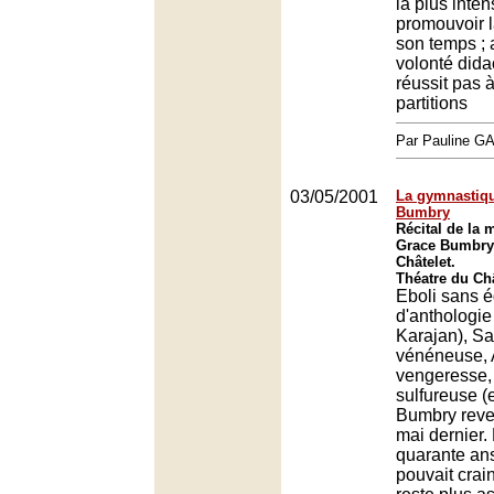
la plus inte
promouvoir 
son temps ; 
volonté dida
réussit pas à
partitions
Par Pauline 
03/05/2001
La gymnastiq
Bumbry
Récital de la
Grace Bumbry 
Châtelet.
Théatre du Châ
Eboli sans 
d'anthologie 
Karajan), S
vénéneuse, 
vengeresse,
sulfureuse (
Bumbry reven
mai dernier.
quarante ans
pouvait crain