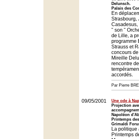
Delunsch.
Palais des Co
En déplacem
Strasbourg,
Casadesus, à
" son " Orch
de Lille, a p
programme B
Strauss et R
concours de
Mireille Del
rencontre d
tempérament
accordés.
Par Pierre BR
09/05/2001
Une ode à Na
Projection av
accompagneme
Napoléon d'Ab
Printemps des
Grimaldi For
La politique 
Printemps de