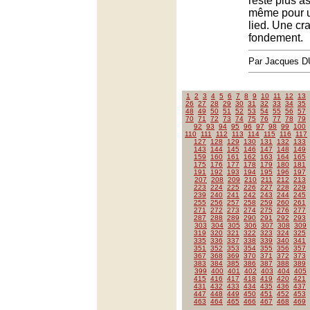
reste plus a
même pour u
lied. Une cr
fondement.
Par Jacques
1
2
3
4
5
6
7
8
9
10
11
12
13
26
27
28
29
30
31
32
33
34
35
48
49
50
51
52
53
54
55
56
57
70
71
72
73
74
75
76
77
78
79
92
93
94
95
96
97
98
99
100
110
111
112
113
114
115
116
117
127
128
129
130
131
132
133
143
144
145
146
147
148
149
159
160
161
162
163
164
165
175
176
177
178
179
180
181
191
192
193
194
195
196
197
207
208
209
210
211
212
213
223
224
225
226
227
228
229
239
240
241
242
243
244
245
255
256
257
258
259
260
261
271
272
273
274
275
276
277
287
288
289
290
291
292
293
303
304
305
306
307
308
309
319
320
321
322
323
324
325
335
336
337
338
339
340
341
351
352
353
354
355
356
357
367
368
369
370
371
372
373
383
384
385
386
387
388
389
399
400
401
402
403
404
405
415
416
417
418
419
420
421
431
432
433
434
435
436
437
447
448
449
450
451
452
453
463
464
465
466
467
468
469