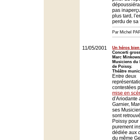
dépoussiéra
pas inaperçu
plus tard, l'e
perdu de sa 
Par Michel P
11/05/2001
Un héros bien
Concerti gros
Marc Minkowsk
Musiciens du 
de Poissy.
Théâtre munic
Entre deux
représentati
contestées p
mise en scè
d'Ariodante 
Garnier, Mar
ses Musicie
sont retrouv
Poissy pour 
purement in
dédiée aux
du même Geo