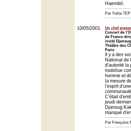
Haendel.
Par Yutha TEP
10/05/2001
Un chef presq
Concert de l'O
de France diri
invité Djansu
Théâtre des C
Paris
Il y a des so
National de
d'autorité la
mobilise co
homme et dé
la mesure de
l'esprit d'un
communauté
C'était d'em
jeudi dernier 
Djansug Kak
manqué d'en f
Par François