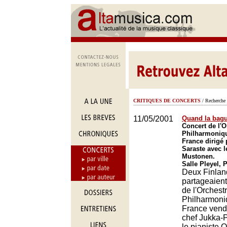
CRITIQUES DE CONCERTS
/ Recherche 
11/05/2001
Quand la bagu
Concert de l'O
Philharmoniq
France dirigé
Saraste avec le
Mustonen.
Salle Pleyel, 
Deux Finlan
partageaient 
de l'Orchest
Philharmoni
France vendr
chef Jukka-
le pianiste 