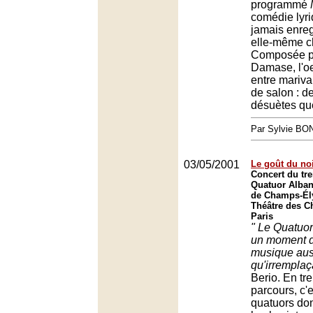
programmé
comédie lyri
jamais enreg
elle-même c
Composée p
Damase, l'oe
entre mariv
de salon : de
désuètes que
Par Sylvie BO
03/05/2001
Le goût du no
Concert du tre
Quatuor Alban
de Champs-Él
Théâtre des C
Paris
" Le Quatuor
un moment de
musique aus
qu'irremplaç
Berio. En tr
parcours, c'e
quatuors dont