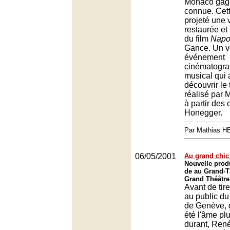
Monaco gagn
connue. Cet
projeté une 
restaurée et
du film
Napo
Gance. Un v
événement
cinématogra
musical qui 
découvrir le 
réalisé par 
à partir des
Honegger.
Par Mathias 
06/05/2001
Au grand chic
Nouvelle pro
de au Grand-T
Grand Théâtre
Avant de tir
au public du
de Genève, d
été l'âme pl
durant, Ren