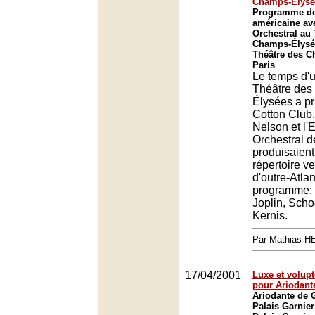
Champs-Élysé
Programme d
américaine av
Orchestral au
Champs-Élysé
Théâtre des C
Paris
Le temps d'u
Théâtre de
Élysées a pr
Cotton Club.
Nelson et l
Orchestral d
produisaien
répertoire ve
d'outre-Atla
programme: 
Joplin, Scho
Kernis.
Par Mathias 
17/04/2001
Luxe et volupt
pour Ariodant
Ariodante de
Palais Garnier