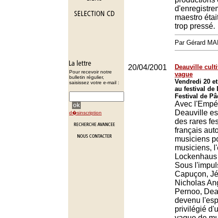
d'enregistre
maestro étai
trop pressé.
Par Gérard M
20/04/2001
Deauville cult
Pour recevoir notre
vague
bulletin régulier,
Vendredi 20 et
saisissez votre e-mail :
au festival de 
Festival de Pâ
Avec l'Empér
Deauville est
d�sinscription
des rares fes
français aut
musiciens p
musiciens, l
Lockenhaus 
Sous l'impu
Capuçon, Jé
Nicholas An
Pernoo, Deau
devenu l'es
privilégié d
vague de mu