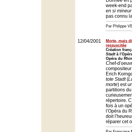
Donnée en p
week-end pa
en si mineur
pas connu la
Par Philippe 
12/04/2001
Morte, mais d
ressuscitée
Création fran
Stadt
à l'Opér
Opéra du Rhin
Chef-d'oeuv
compositeur
Erich Korng
tote Stadt
(
L
morte
) est 
partitions d
curieusemen
répertoire. 
fois à un op
l'Opéra du R
doit l'heureu
réparer cet o
Par François