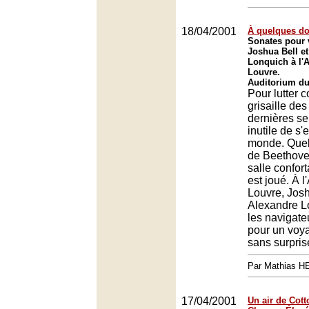
18/04/2001
À quelques do
Sonates pour 
Joshua Bell e
Lonquich à l'
Louvre.
Auditorium du
Pour lutter c
grisaille des
dernières s
inutile de s'
monde. Quel
de Beethove
salle confort
est joué. À 
Louvre, Josh
Alexandre L
les navigateu
pour un voy
sans surpris
Par Mathias 
17/04/2001
Un air de Cot