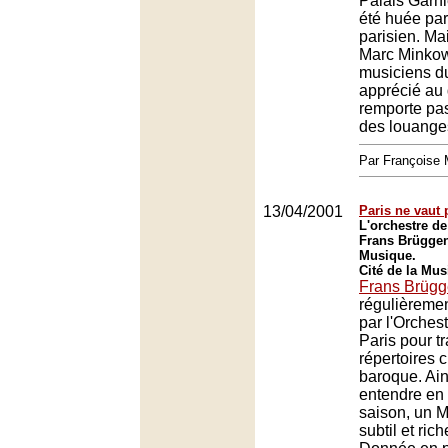
Palais Garni
été huée par
parisien. Mai
Marc Minkow
musiciens du
apprécié au 
remporte pa
des louange
Par François
13/04/2001
Paris ne vaut
L'orchestre de
Frans Brüggen 
Musique.
Cité de la Mus
Frans Brüg
régulièremen
par l'Orches
Paris pour tr
répertoires 
baroque. Ain
entendre en
saison, un 
subtil et ric