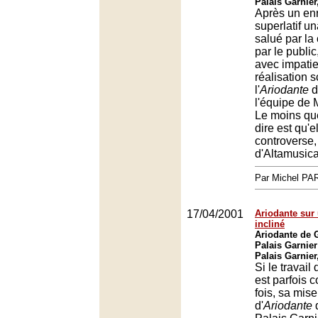
Palais Garnier
Après un en
superlatif 
salué par la
par le public
avec impatie
réalisation 
l'
Ariodante
d
l'équipe de 
Le moins que
dire est qu'e
controverse,
d'Altamusica 
Par Michel P
17/04/2001
Ariodante sur 
incliné
Ariodante de
Palais Garnier
Palais Garnier
Si le travail
est parfois c
fois, sa mis
d'
Ariodante