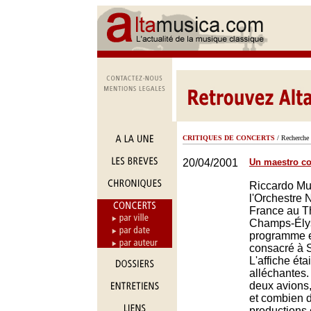
CRITIQUES DE CONCERTS
/ Recherche 
20/04/2001
Un maestro co
Riccardo Mut
l'Orchestre 
France au T
Champs-Ély
programme e
consacré à
L'affiche éta
alléchantes.
deux avions,
et combien 
productions 