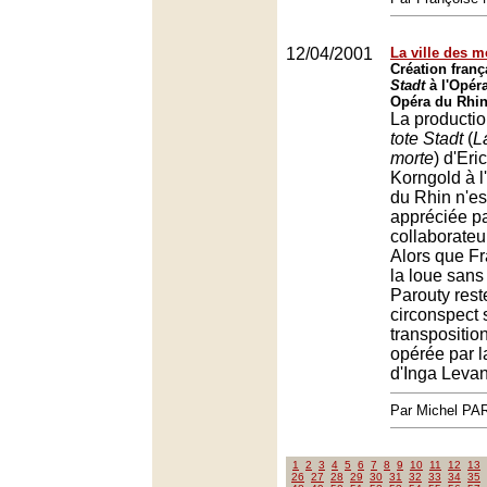
12/04/2001
La ville des m
Création fran
Stadt
à l'Opér
Opéra du Rhin
La producti
tote Stadt
(
L
morte
) d'Eri
Korngold à l
du Rhin n'e
appréciée pa
collaborateu
Alors que Fr
la loue sans
Parouty rest
circonspect 
transpositio
opérée par 
d'Inga Levan
Par Michel P
1
2
3
4
5
6
7
8
9
10
11
12
13
26
27
28
29
30
31
32
33
34
35