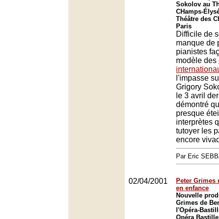
Sokolov au Th
CHamps-Élysé
Théâtre des 
Paris
Difficile de 
manque de p
pianistes fa
modèle des
internationa
l'impasse su
Grigory Soko
le 3 avril der
démontré qu
presque éte
interprètes 
tutoyer les p
encore vivac
Par Eric SEB
02/04/2001
Peter Grimes
en enfance
Nouvelle prod
Grimes de Ben
l'Opéra-Bastill
Opéra Bastille