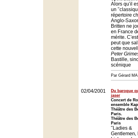
Alors qu'il e
un "classiqu
répertoire c
Anglo-Saxo
Britten ne j
en France de
mérite. C'es
peut que salu
cette nouvel
Peter Grime
Bastille, sin
scénique
Par Gérard M
02/04/2001
Du baroque qui
jaser
Concert de Ro
ensemble Kap
Théâtre des B
Paris.
Théâtre des B
Paris
"Ladies &
Gentlemen, 