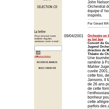
John Nelson
Orchestral d
équipe d' ho
inspirés.
Par Gérard M
09/04/2001
Orchestre en b
Pour recevoir notre
bulletin régulier,
au bel âge
saisissez votre e-mail :
Concert du Gu
Jugend Orches
direction de 
Théatre du Châ
d�sinscription
Une tournée 
ramène à Pa
Mahler Juge
cuvée 2001, 
cette fois, d
Jansons. Il 
de 26 ans po
de cette for
l'enthousias
bonheur pour
cette allégr
parfois des 