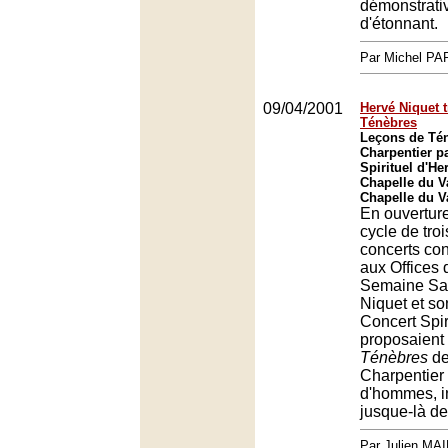
démonstrativ
d'étonnant.
Par Michel P
09/04/2001
Hervé Niquet 
Ténèbres
Leçons de Té
Charpentier pa
Spirituel d'He
Chapelle du V
Chapelle du V
En ouvertur
cycle de troi
concerts co
aux Offices 
Semaine Sai
Niquet et s
Concert Spir
proposaient
Ténèbres
de
Charpentier 
d'hommes, 
jusque-là d
Par Julien MA