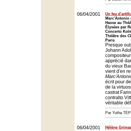
06/04/2001
Un feu d'artif
Marc'Antonio 
Hasse au Thé
Élysées par R
Concerto Koln
Théâtre des 
Paris
Presque oubl
Johann Adolf
compositeur 
apprécié da
du vieux Ba
vient d'en re
Marc'Antoni
écrit pour 
de la virtuos
castrat Farine
contralto Vit
véritable déf
Par Yutha TEP
06/04/2001
Hélène Grima