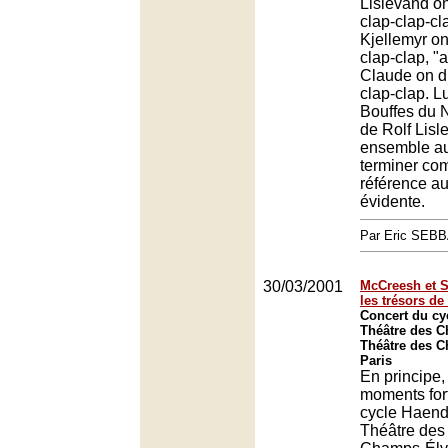
Lislevand on
clap-clap-cl
Kjellemyr on
clap-clap, "
Claude on d
clap-clap. L
Bouffes du N
de Rolf Lisl
ensemble au
terminer com
référence au
évidente.
Par Eric SEB
30/03/2001
McCreesh et S
les trésors d
Concert du cy
Théâtre des 
Théâtre des 
Paris
En principe,
moments for
cycle Haend
Théâtre des