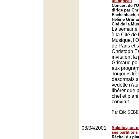
un agneau
Concert de l'O
dirigé par Chr
Eschenbach, a
Hélène Grima
Cité de la Mus
La semaine
à la Cité de 
Musique, l'O
de Paris et 
Christoph 
invitaient l
Grimaud pou
aux program
Toujours trè
désormais a
vedette n'au
libérer que 
chef et piani
conviait.
Par Eric SEB
03/04/2001
Sokolov, un pi
ses partitions
Récital du pia