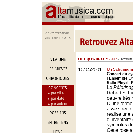
CRITIQUES DE CONCERTS
/ Recherche 
10/04/2001
Un Schumann 
Concert du c
l'Ensemble Or
Salle Pleyel, 
Le
Pélerinag
Robert Sch
oeuvre très 
D'une forme
assez peu or
réalise une 
d'inventaire
symboles du
Cette rose a