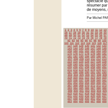
spectacle qu
résumer par 
de moyens, 
Par Michel P
1
2
3
4
5
6
7
8
9
10
11
12
13
26
27
28
29
30
31
32
33
34
35
48
49
50
51
52
53
54
55
56
57
70
71
72
73
74
75
76
77
78
79
92
93
94
95
96
97
98
99
100
110
111
112
113
114
115
116
117
127
128
129
130
131
132
133
143
144
145
146
147
148
149
159
160
161
162
163
164
165
175
176
177
178
179
180
181
191
192
193
194
195
196
197
207
208
209
210
211
212
213
223
224
225
226
227
228
229
239
240
241
242
243
244
245
255
256
257
258
259
260
261
271
272
273
274
275
276
277
287
288
289
290
291
292
293
303
304
305
306
307
308
309
319
320
321
322
323
324
325
335
336
337
338
339
340
341
351
352
353
354
355
356
357
367
368
369
370
371
372
373
383
384
385
386
387
388
389
399
400
401
402
403
404
405
415
416
417
418
419
420
421
431
432
433
434
435
436
437
447
448
449
450
451
452
453
463
464
465
466
467
468
469