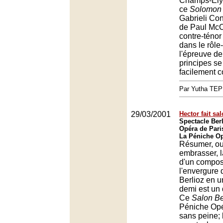
Champs-Élys
ce
Solomon
Gabrieli Con
de Paul McC
contre-ténor
dans le rôle-
l'épreuve de
principes se
facilement c
Par Yutha TEP
29/03/2001
Hector fait sa
Spectacle Berl
Opéra de Pari
La Péniche Op
Résumer, ou
embrasser, l
d'un compos
l'envergure 
Berlioz en u
demi est un d
Ce
Salon Be
Péniche Opér
sans peine;