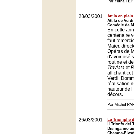
Par Yutha TEP
28/03/2001
Attila en plei
Attila de Verdi
Comédie de Mo
En cette an
centenaire ve
faut remerci
Maier, direct
Opéras de Mo
d'avoir osé s
routine et d
Traviata
et
R
affichant cet
Verdi. Dom
réalisation n
hauteur de l'
décors.
Par Michel P
26/03/2001
Le Triomphe d
Il Trionfo del
Disinganno au
Champs-Elysée