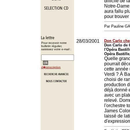
difficile de 
Notre-Dame d
aura fallu p
pour trouver
Par Pauline 
28/03/2001
Don Carlo chez
Pour recevoir notre
Don Carlo de 
bulletin régulier,
l'Opéra Bastill
saisissez votre e-mail :
Opéra Bastille
Quelle grand
pourrait dé
d�sinscription
cette année
Verdi ? À Bas
choisi de ra
production 
déjà donné 
avec un plat
relevé. Do
l'orchestre t
James Colon 
laissé de lat
d'expression