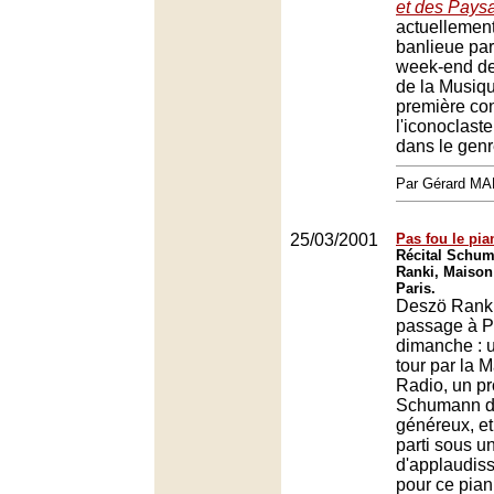
et des Pays
actuellement
banlieue par
week-end der
de la Musique
première con
l'iconoclaste
dans le gen
Par Gérard M
25/03/2001
Pas fou le pian
Récital Schu
Ranki, Maison
Paris.
Deszö Ranki 
passage à P
dimanche : u
tour par la 
Radio, un 
Schumann d
généreux, et
parti sous u
d'applaudis
pour ce piani