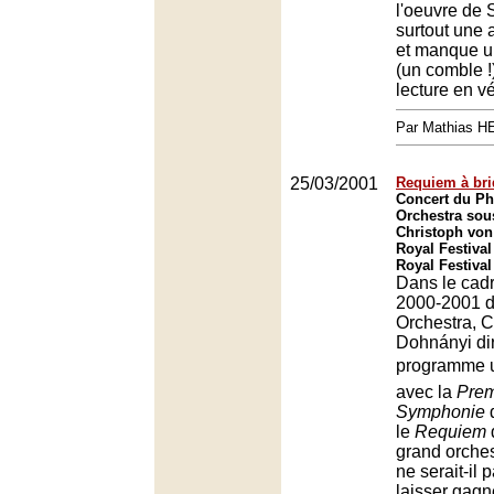
l'oeuvre de
surtout une a
et manque un
(un comble !
lecture en vé
Par Mathias 
25/03/2001
Requiem à bri
Concert du Ph
Orchestra sous
Christoph von
Royal Festival
Royal Festival
Dans le cadr
2000-2001 d
Orchestra, C
Dohnányi dir
programme u
avec la
Prem
Symphonie
d
le
Requiem
grand orche
ne serait-il 
laisser gagne