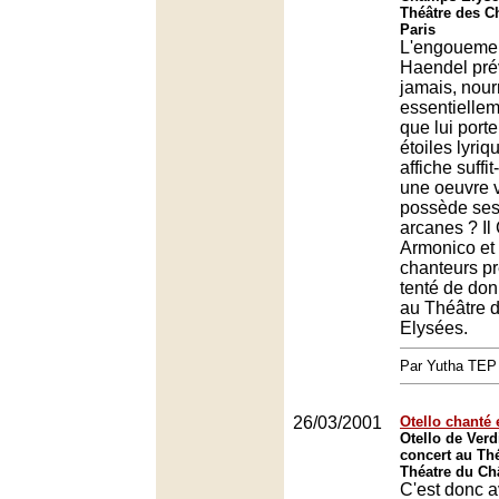
Théâtre des C
Paris
L'engouemen
Haendel pré
jamais, nour
essentielleme
que lui porte
étoiles lyri
affiche suffit
une oeuvre 
possède ses
arcanes ? Il
Armonico et
chanteurs pr
tenté de do
au Théâtre 
Elysées.
Par Yutha TEP
26/03/2001
Otello chanté e
Otello de Verd
concert au Thé
Théatre du Châ
C'est donc 