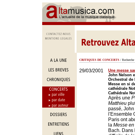
CRITIQUES DE CONCERTS
/ Recherche 
29/03/2001
Une messe sau
John Nelson e
Orchestral de 
Messe en si d
cathédrale No
Cathédrale No
Après une
P
Matthieu
plut
passé, John
l'Ensemble O
Paris ont ab
la
Messe en 
Bach. Dans 