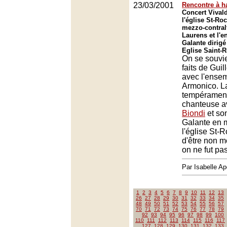
23/03/2001
Rencontre à h
Concert Vival
l'église St-Ro
mezzo-contral
Laurens et l'
Galante dirigé
Eglise Saint-R
On se souvi
faits de Gui
avec l'ensem
Armonico. L
tempérament
chanteuse 
Biondi
et so
Galante en m
l'église St-
d'être non m
on ne fut pa
Par Isabelle Ap
1
2
3
4
5
6
7
8
9
10
11
12
13
26
27
28
29
30
31
32
33
34
35
48
49
50
51
52
53
54
55
56
57
70
71
72
73
74
75
76
77
78
79
92
93
94
95
96
97
98
99
100
110
111
112
113
114
115
116
117
127
128
129
130
131
132
133