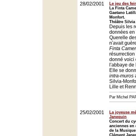
28/02/2001
Le jeu des fei
La Finta Came
Gaetano Latill
Monfort.
Théâtre Silvia
Depuis les r
données en 
Querelle des
n'avait guèr
Finta Camer
résurrection
donné voici
l'abbaye de
Elle se don
intra-muros
a
Silvia-Monfo
Lille et Ren
Par Michel P
25/02/2001
La joyeuse mé
Janequin
Concert du cy
anciennes en c
de la Musique
Clément Jane