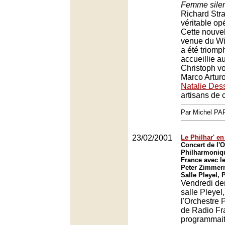
Femme sile
Richard Stra
véritable op
Cette nouvel
venue du Wi
a été triom
accueillie a
Christoph v
Marco Arturo
Natalie Des
artisans de c
Par Michel P
23/02/2001
Le Philhar' e
Concert de l'O
Philharmoniq
France avec le
Peter Zimmer
Salle Pleyel, 
Vendredi der
salle Pleyel,
l'Orchestre
de Radio Fr
programmait