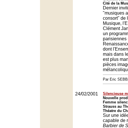
Cité de la Mus
Dernier invi
"musiques a
consort" de l
Musique, l'
Clément Jan
un program
parisiennes 
Renaissance
dont l'Ensem
mais dans le
est plus man
pièces imag
mélancoliqu
Par Eric SEB
24/02/2001
Silencieuse m
Nouvelle prod
Femme silenc
Strauss au Thé
Théatre du Châ
Sur une idé
capable de r
Barbier de S