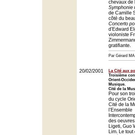
chevaux de b
Symphonie n
de Camille 
côté du bea
Concerto po
d'Edward Elg
violoniste F
Zimmermann
gratifiante.
Par Gérard M
20/02/2001
La Cité aux po
Troisième con
Orient-Occiden
Musique.
Cité de la Mus
Pour son tro
du cycle Ori
Cité de la M
l'Ensemble
Intercontemp
des oeuvres
Ligeti, Guo 
Lim. Le tout