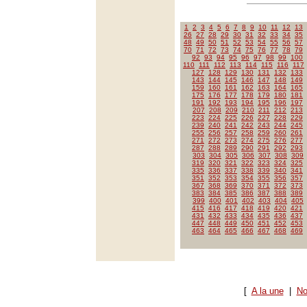
1
2
3
4
5
6
7
8
9
10
11
12
13
26
27
28
29
30
31
32
33
34
35
48
49
50
51
52
53
54
55
56
57
70
71
72
73
74
75
76
77
78
79
92
93
94
95
96
97
98
99
100
110
111
112
113
114
115
116
117
127
128
129
130
131
132
133
143
144
145
146
147
148
149
159
160
161
162
163
164
165
175
176
177
178
179
180
181
191
192
193
194
195
196
197
207
208
209
210
211
212
213
223
224
225
226
227
228
229
239
240
241
242
243
244
245
255
256
257
258
259
260
261
271
272
273
274
275
276
277
287
288
289
290
291
292
293
303
304
305
306
307
308
309
319
320
321
322
323
324
325
335
336
337
338
339
340
341
351
352
353
354
355
356
357
367
368
369
370
371
372
373
383
384
385
386
387
388
389
399
400
401
402
403
404
405
415
416
417
418
419
420
421
431
432
433
434
435
436
437
447
448
449
450
451
452
453
463
464
465
466
467
468
469
[
A la une
|
No