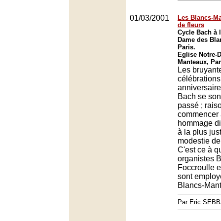
01/03/2001
Les Blancs-Ma
de fleurs
Cycle Bach à l
Dame des Bla
Paris.
Eglise Notre-
Manteaux, Par
Les bruyant
célébration
anniversaire
Bach se son
passé ; rais
commencer à
hommage dis
à la plus ju
modestie de 
C'est ce à q
organistes 
Foccroulle 
sont employé
Blancs-Mant
Par Eric SEB