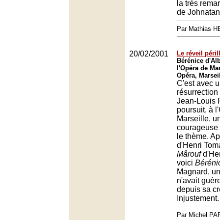
la très rema
de Johnatan
Par Mathias 
20/02/2001
Le réveil péri
Bérénice d'Al
l'Opéra de Mar
Opéra, Marsei
C'est avec 
résurrection
Jean-Louis 
poursuit, à 
Marseille, u
courageuse d
le thème. A
d'Henri Toma
Mârouf
d'He
voici
Béréni
Magnard, un
n'avait guèr
depuis sa cr
Injustement.
Par Michel P