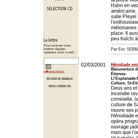
Hahn en ved
américaine, 
salle Pleyel
l'enthousia
mélomanes e
place. Il aur
peu fraîchi à 
Pour recevoir notre
Par Eric SEB
bulletin régulier,
saisissez votre e-mail :
02/03/2001
Hérodiade emb
Réouverture d
d�sinscription
Étienne.
L\'Esplanade-
Culture, St-Et
Deux ans et
incendie rav
criminelle, 
culture de S
rouvre ses p
Hérodiade
e
opéra progr
ouvrage jadi
mais que l'o
plus guère. 