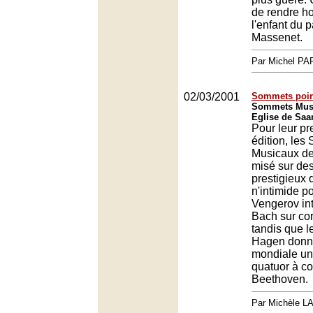
de rendre 
l'enfant du 
Massenet.
Par Michel P
02/03/2001
Sommets poin
Sommets Musi
Eglise de Saa
Pour leur pr
édition, le
Musicaux de
misé sur des
prestigieux 
n'intimide p
Vengerov int
Bach sur co
tandis que l
Hagen donna
mondiale u
quatuor à co
Beethoven.
Par Michèle L