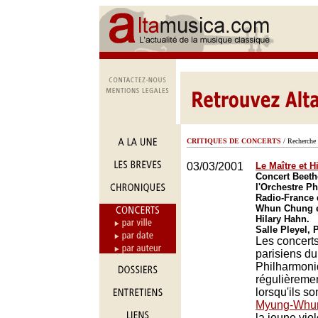
CRITIQUES DE CONCERTS
/ Recherche 
03/03/2001
Le Maître et H
Concert Beet
l'Orchestre P
Radio-France 
Whun Chung et
Hilary Hahn.
Salle Pleyel, 
Les concert
parisiens du
Philharmoni
régulièreme
lorsqu'ils so
Myung-Whu
la jeune viol