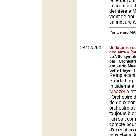
faire de l'o
la première 
dernière à 
vient de tro
sa mesure à
Par Gérard M
08/02/2001
Un futur roi 
goguette à Pa
La VIIe symph
par l'Orchestr
par Lorin Maa
Salle Pleyel, 
Remplaçant 
Sanderling
initialement
Maazel
a re
l'Orchestre 
de deux con
orchestre ave
toujours bie
l'on sait co
compte pour 
d'exécution
musiciens. 