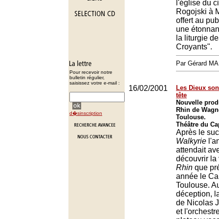
l'église du c
Rogojski à M
offert au pub
une étonnan
la liturgie d
Croyants".
Par Gérard M
Pour recevoir notre
bulletin régulier,
saisissez votre e-mail :
16/02/2001
Les Dieux son
tête
Nouvelle prod
Rhin de Wagne
d�sinscription
Toulouse.
Théâtre du Ca
Après le suc
Walkyrie
l'a
attendait av
découvrir la
Rhin
que pré
année le Ca
Toulouse. A
déception, l
de Nicolas Jo
et l'orchest