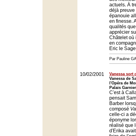
actuels. À tre
déjà preuve
épanouie all
en finesse. 
qualités que
apprécier su
Châtelet où i
en compagni
Eric le Sage
Par Pauline 
10/02/2001
Vanessa sort 
Vanessa de S
l'Opéra de Mo
Palais Garnie
C'est à Call
pensait Sam
Barber lorsqu
composé
Va
celle-ci a déc
éponyme lor
réalisé que
d'Erika avait