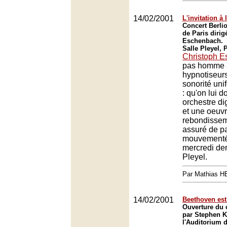
14/02/2001
L'invitation à 
Concert Berlio
de Paris dirig
Eschenbach.
Salle Pleyel, 
Christoph 
pas homme à
hypnotiseur
sonorité un
: qu'on lui 
orchestre d
et une oeuvr
rebondisseme
assuré de p
mouvementée
mercredi der
Pleyel.
Par Mathias 
14/02/2001
Beethoven est 
Ouverture du 
par Stephen K
l'Auditorium 