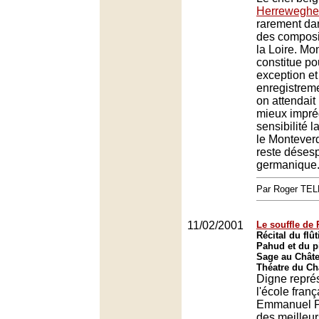
Herreweghe
rarement dan
des composi
la Loire. Mo
constitue po
exception e
enregistrem
on attendait
mieux impr
sensibilité l
le Montever
reste déses
germanique
Par Roger TE
11/02/2001
Le souffle de
Récital du fl
Pahud et du pi
Sage au Châte
Théatre du Châ
Digne repré
l'école franç
Emmanuel Pa
des meilleurs