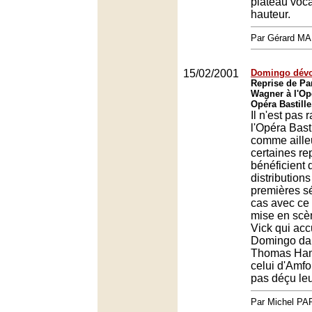
plateau voca
hauteur.
Par Gérard M
15/02/2001
Domingo dévo
Reprise de Par
Wagner à l'Opé
Opéra Bastille
Il n'est pas r
l'Opéra Basti
comme aille
certaines re
bénéficient 
distributions
premières sé
cas avec ce
mise en sc
Vick qui acc
Domingo dans
Thomas Ha
celui d'Amfor
pas déçu leu
Par Michel P