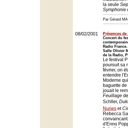
la seule
Sep
Symphonie
Par Gérard M
08/02/2001
Présences de 
Concert du fe
contemporain
Radio France.
Salle Olivier
de la Radio, P
Le festival 
poursuit sa 
février, on é
entendre l'
Moderne qui
baguette de 
jouait le re
Feuillage
de
Schller,
Duk
Nunes
et
Ci
Rebecca Sa
convaincant
d'Enno Popp