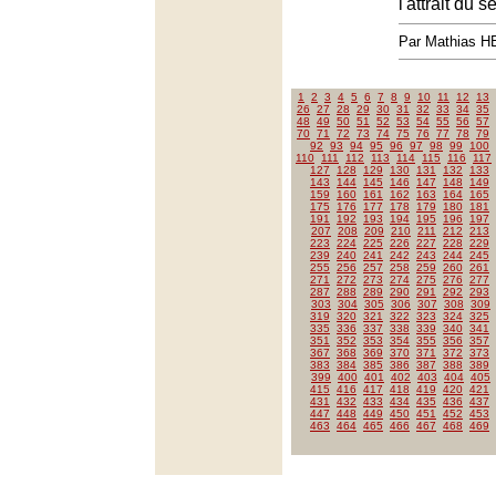
l'attrait du 
Par Mathias 
1
2
3
4
5
6
7
8
9
10
11
12
13
26
27
28
29
30
31
32
33
34
35
48
49
50
51
52
53
54
55
56
57
70
71
72
73
74
75
76
77
78
79
92
93
94
95
96
97
98
99
100
110
111
112
113
114
115
116
117
127
128
129
130
131
132
133
143
144
145
146
147
148
149
159
160
161
162
163
164
165
175
176
177
178
179
180
181
191
192
193
194
195
196
197
207
208
209
210
211
212
213
223
224
225
226
227
228
229
239
240
241
242
243
244
245
255
256
257
258
259
260
261
271
272
273
274
275
276
277
287
288
289
290
291
292
293
303
304
305
306
307
308
309
319
320
321
322
323
324
325
335
336
337
338
339
340
341
351
352
353
354
355
356
357
367
368
369
370
371
372
373
383
384
385
386
387
388
389
399
400
401
402
403
404
405
415
416
417
418
419
420
421
431
432
433
434
435
436
437
447
448
449
450
451
452
453
463
464
465
466
467
468
469