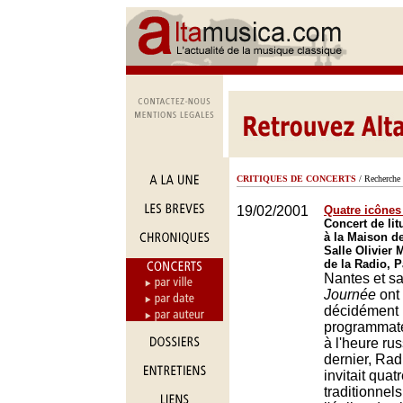
CRITIQUES DE CONCERTS
/ Recherche 
19/02/2001
Quatre icônes
Concert de li
à la Maison d
Salle Olivier
de la Radio, P
Nantes et s
Journée
ont
décidément 
programmate
à l'heure rus
dernier, Rad
invitait quat
traditionnel