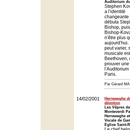
Auditorium du
Stephen Ko
a l'identité
changeante :
débuta Ste
Bishop, pui
Bishop-Kova
n'être plus
aujourd'hui.
peut varier, 
musicale est
Beethoven, et
prouver une 
l'Auditorium
Paris.
Par Gérard M
14/02/2001
Herreweghe dé
dévotion
Les Vêpres de
Monteverdi Pa
Herreweghe et
Vocale de Gan
Eglise Saint-
Le chef bel