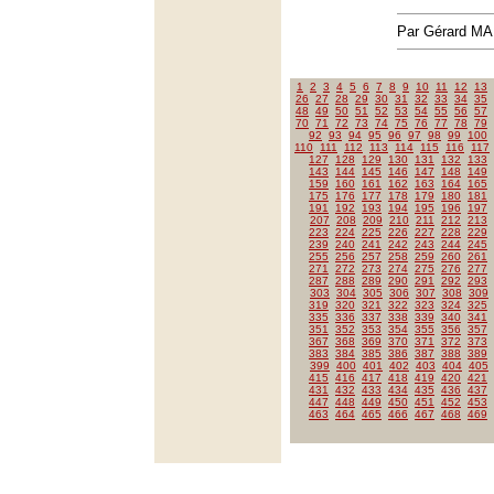
Par Gérard M
1
2
3
4
5
6
7
8
9
10
11
12
13
26
27
28
29
30
31
32
33
34
35
48
49
50
51
52
53
54
55
56
57
70
71
72
73
74
75
76
77
78
79
92
93
94
95
96
97
98
99
100
110
111
112
113
114
115
116
117
127
128
129
130
131
132
133
143
144
145
146
147
148
149
159
160
161
162
163
164
165
175
176
177
178
179
180
181
191
192
193
194
195
196
197
207
208
209
210
211
212
213
223
224
225
226
227
228
229
239
240
241
242
243
244
245
255
256
257
258
259
260
261
271
272
273
274
275
276
277
287
288
289
290
291
292
293
303
304
305
306
307
308
309
319
320
321
322
323
324
325
335
336
337
338
339
340
341
351
352
353
354
355
356
357
367
368
369
370
371
372
373
383
384
385
386
387
388
389
399
400
401
402
403
404
405
415
416
417
418
419
420
421
431
432
433
434
435
436
437
447
448
449
450
451
452
453
463
464
465
466
467
468
469