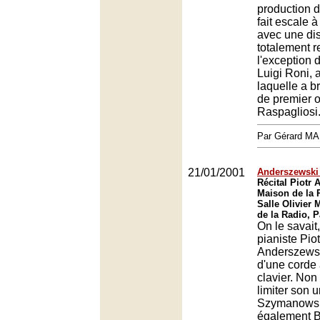
production 
fait escale 
avec une dis
totalement 
l'exception
Luigi Roni, 
laquelle a br
de premier o
Raspagliosi
Par Gérard M
21/01/2001
Anderszewski
Récital Piotr 
Maison de la R
Salle Olivier
de la Radio, P
On le savait,
pianiste Piot
Anderszewsk
d'une corde
clavier. Non
limiter son u
Szymanowski,
également B