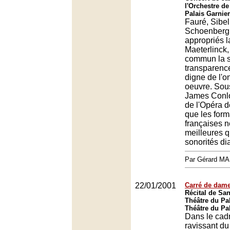
l'Orchestre de
Palais Garnier
Fauré, Sibel
Schoenberg 
appropriés l
Maeterlinck,
commun la s
transparence
digne de l'o
oeuvre. Sous
James Conlo
de l'Opéra d
que les form
françaises n
meilleures 
sonorités d
Par Gérard M
22/01/2001
Carré de dam
Récital de Sa
Théâtre du Pal
Théâtre du Pal
Dans le cad
ravissant du