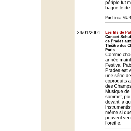
périple fut 
baguette de 
Par Linda MU
24/01/2001
Les fils de Pa
Concert Schub
de Prades au
Théâtre des 
Paris
Comme cha
année maint
Festival Pa
Prades est 
une série de
coproduits a
des Champs
Musique de
sommet, pour
devant la qu
instrumentis
même si que
peuvent venir
l'oreille.