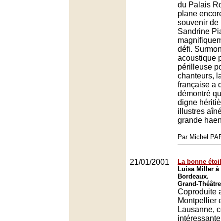
du Palais Ro
plane encore
souvenir de r
Sandrine Pi
magnifiquem
défi. Surmo
acoustique p
périlleuse p
chanteurs, l
française a
démontré qu'
digne hériti
illustres aîn
grande haen
Par Michel P
21/01/2001
La bonne étoi
Luisa Miller à
Bordeaux.
Grand-Théâtre
Coproduite 
Montpellier 
Lausanne, ce
intéressante