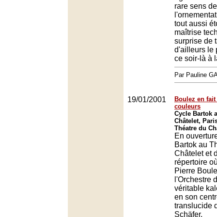
rare sens de
l'ornementat
tout aussi é
maîtrise tec
surprise de t
d'ailleurs le
ce soir-là à
Par Pauline 
19/01/2001
Boulez en fait
couleurs
Cycle Bartok 
Châtelet, Pari
Théatre du Châ
En ouvertur
Bartok au T
Châtelet et 
répertoire où
Pierre Boule
l'Orchestre 
véritable ka
en son centr
translucide 
Schäfer.