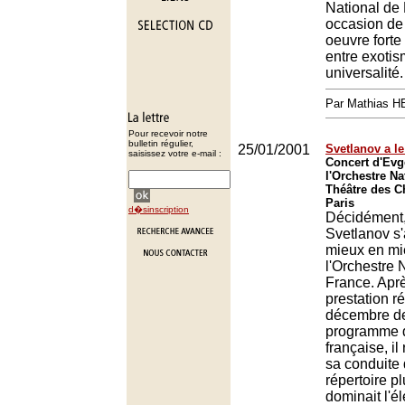
National de
occasion de
oeuvre fort
entre exotis
universalité.
Par Mathias 
Pour recevoir notre
bulletin régulier,
25/01/2001
Svetlanov a l
saisissez votre e-mail :
Concert d'Evg
l'Orchestre Na
Théâtre des 
Paris
d�sinscription
Décidément,
Svetlanov s
mieux en mi
l'Orchestre 
France. Apr
prestation r
décembre de
programme 
française, il
sa conduite
répertoire p
dominait l'é