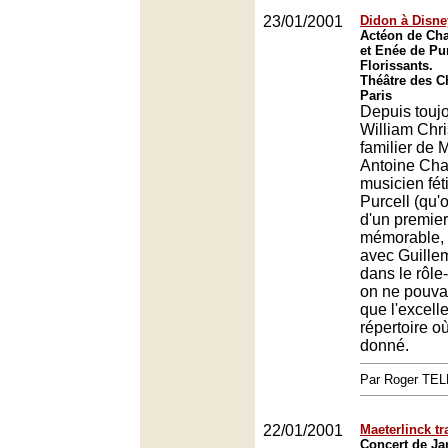
23/01/2001
Didon à Disne
Actéon de Cha
et Enée de Pur
Florissants.
Théâtre des 
Paris
Depuis toujo
William Chri
familier de 
Antoine Char
musicien fét
Purcell (qu'
d'un premie
mémorable, 
avec Guille
dans le rôle-t
on ne pouvai
que l'excell
répertoire où
donné.
Par Roger TE
22/01/2001
Maeterlinck tr
Concert de Ja