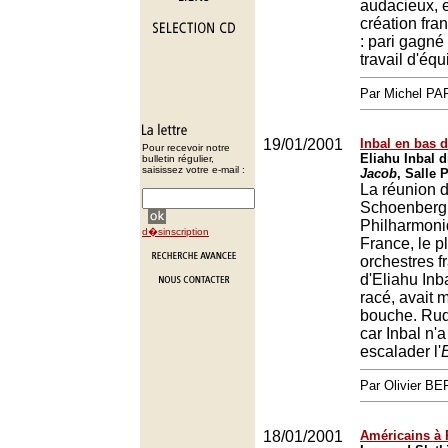
audacieux, e
création fra
: pari gagné
travail d'équ
Par Michel P
19/01/2001
Inbal en bas d
Pour recevoir notre
Eliahu Inbal d
bulletin régulier,
saisissez votre e-mail :
Jacob
, Salle 
La réunion 
Schoenberg
Philharmoni
d�sinscription
France, le p
orchestres fr
d'Eliahu Inb
racé, avait m
bouche. Rud
car Inbal n'a
escalader l'
Par Olivier 
18/01/2001
Américains à 