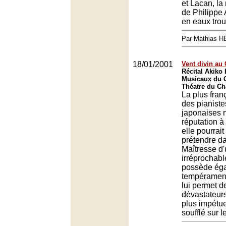
et Lacan, la
de Philippe
en eaux trou
Par Mathias 
18/01/2001
Vent divin au 
Récital Akiko
Musicaux du C
Théatre du Châ
La plus fran
des pianiste
japonaises n
réputation à
elle pourrait
prétendre d
Maîtresse d
irréprochabl
possède ég
tempérament
lui permet d
dévastateur
plus impétu
soufflé sur l