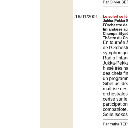
Par Olivier 
16/01/2001
Le soleil se l
Jukka-Pekka S
l'Orchestre de
finlandaise au
Champs-Elysée
Théatre du Châ
En tournée à
de l'Orchest
symphonique
Radio finlan
Jukka-Pekka
hissé très h
des chefs fi
un programm
Sibelius idé
maîtrise des
orchestrale
cerise sur le
participatio
compatriote,
Soile Isokos
Par Yutha TEP