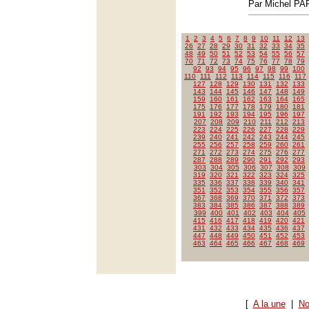
Par Michel P
1
2
3
4
5
6
7
8
9
10
11
12
13
26
27
28
29
30
31
32
33
34
35
48
49
50
51
52
53
54
55
56
57
70
71
72
73
74
75
76
77
78
79
92
93
94
95
96
97
98
99
100
110
111
112
113
114
115
116
117
127
128
129
130
131
132
133
143
144
145
146
147
148
149
159
160
161
162
163
164
165
175
176
177
178
179
180
181
191
192
193
194
195
196
197
207
208
209
210
211
212
213
223
224
225
226
227
228
229
239
240
241
242
243
244
245
255
256
257
258
259
260
261
271
272
273
274
275
276
277
287
288
289
290
291
292
293
303
304
305
306
307
308
309
319
320
321
322
323
324
325
335
336
337
338
339
340
341
351
352
353
354
355
356
357
367
368
369
370
371
372
373
383
384
385
386
387
388
389
399
400
401
402
403
404
405
415
416
417
418
419
420
421
431
432
433
434
435
436
437
447
448
449
450
451
452
453
463
464
465
466
467
468
469
[
A la une
|
No