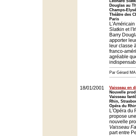
Leonard Slatki
Douglas au Th
Champs-Elysée
Théâtre des 
Paris
L'Américain
Slatkin et l'I
Barry Dougl
apporter leu
leur classe
franco-améri
agréable qu
indispensab
Par Gérard M
18/01/2001
Vaisseau en di
Nouvelle prod
Vaisseau fant
Rhin, Strasbo
Opéra du Rhin
L'Opéra du 
propose un
nouvelle pr
Vaisseau F
part entre 