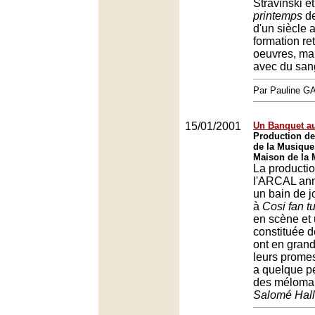
Stravinski e
printemps
de
d'un siècle a
formation re
oeuvres, mai
avec du san
Par Pauline 
15/01/2001
Un Banquet au
Production de
de la Musique,
Maison de la 
La producti
l'ARCAL ann
un bain de 
à
Cosi fan tu
en scène et 
constituée d
ont en grand
leurs promes
a quelque pe
des méloma
Salomé Hall