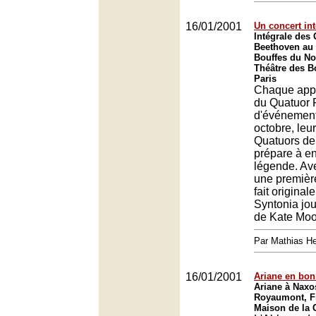
16/01/2001
Un concert int
Intégrale des
Beethoven au 
Bouffes du No
Théâtre des B
Paris
Chaque appa
du Quatuor P
d'événemen
octobre, leu
Quatuors de
prépare à en
légende. Av
une première
fait original
Syntonia jo
de Kate Moo
Par Mathias H
16/01/2001
Ariane en bo
Ariane à Naxo
Royaumont, F
Maison de la 