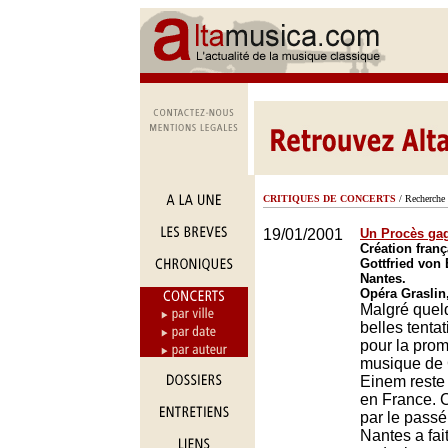
CRITIQUES DE CONCERTS
/ Recherche 
19/01/2001
Un Procès ga
Création fran
Gottfried von
Nantes.
Opéra Graslin
Malgré quel
belles tentat
pour la prom
musique de 
Einem reste 
en France.
par le passé
Nantes a fait