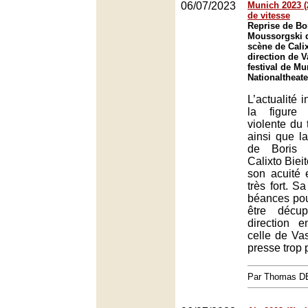
06/07/2023
Munich 2023 (2
de vitesse
Reprise de B
Moussorgski d
scène de Calix
direction de V
festival de Mu
Nationaltheat
L’actualité i
la figure
violente du 
ainsi que l
de Boris 
Calixto Biei
son acuité 
très fort. S
béances pour
être décu
direction 
celle de Vas
presse trop 
Par Thomas 