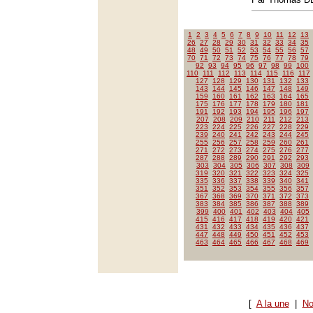
1
2
3
4
5
6
7
8
9
10
11
12
13
26
27
28
29
30
31
32
33
34
35
48
49
50
51
52
53
54
55
56
57
70
71
72
73
74
75
76
77
78
79
92
93
94
95
96
97
98
99
100
110
111
112
113
114
115
116
117
127
128
129
130
131
132
133
143
144
145
146
147
148
149
159
160
161
162
163
164
165
175
176
177
178
179
180
181
191
192
193
194
195
196
197
207
208
209
210
211
212
213
223
224
225
226
227
228
229
239
240
241
242
243
244
245
255
256
257
258
259
260
261
271
272
273
274
275
276
277
287
288
289
290
291
292
293
303
304
305
306
307
308
309
319
320
321
322
323
324
325
335
336
337
338
339
340
341
351
352
353
354
355
356
357
367
368
369
370
371
372
373
383
384
385
386
387
388
389
399
400
401
402
403
404
405
415
416
417
418
419
420
421
431
432
433
434
435
436
437
447
448
449
450
451
452
453
463
464
465
466
467
468
469
[
A la une
|
No