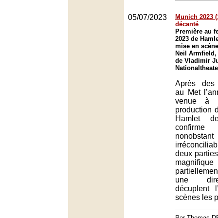
05/07/2023
Munich 2023 (
décanté
Première au f
2023 de Hamle
mise en scène
Neil Armfield,
de Vladimir J
Nationaltheat
Après des 
au Met l’an
venue à 
production d
Hamlet d
confirme
nonobstant 
irréconcil
deux parties
magnifiqu
partielleme
une dire
décuplent 
scènes les p
Par Thomas 