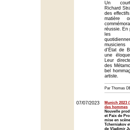
Un cour
Richard Str
des effectifs
matière o
commémo
réussie. En p
les s
quotidie
musiciens 
d’État de B
une éloquen
Leur direct
des Métamo
bel hommag
artiste.
Par Thomas 
07/07/2023
Munich 2023 (
des hommes
Nouvelle prod
et Paix de Pr
mise en scène
Tcherniakov et
de Vladimir Ju