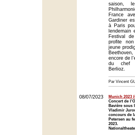
saison, l
Philharmo
France av
Gardiner es
à Paris pou
lendemain 
Festival de
profite no
jeune prodi
Beethove
encore de l’
du chef 
Berlioz.
Par Vincent G
08/07/2023
Munich 2023 (4
Concert de l’O
Bavière sous l
Vladimir Juro
concours de l
Petersen au f
2023.
Nationaltheat