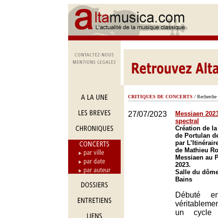
CRITIQUES DE CONCERTS
/ Recherche 
27/07/2023
Messiaen 2023 (
spectral
Création de la
de Portulan de
par L’Itinérair
de Mathieu Ro
Messiaen au P
2023.
Salle du dôme
Bains
Débuté e
véritablem
un cycle 