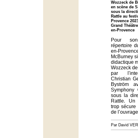
Wozzeck de B
en scène de 
sous la direc
Rattle au festi
Provence 2023
Grand Théâtre
en-Provence
Pour so
répertoire d
en-Prov
McBurney si
didactique 
Wozzeck de 
par l'int
Christian G
Byström a
Symphony O
sous la dir
Rattle. Un
trop sécure 
de l’ouvrage
Par David VE