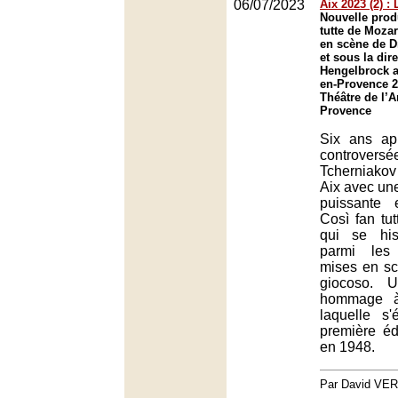
06/07/2023
Aix 2023 (2) : 
Nouvelle prod
tutte de Moza
en scène de D
et sous la di
Hengelbrock au
en-Provence 2
Théâtre de l’A
Provence
Six ans a
controve
Tcherniakov 
Aix avec une 
puissante 
Così fan tut
qui se hi
parmi les
mises en s
giocoso. 
hommage à
laquelle s'
première édi
en 1948.
Par David VE