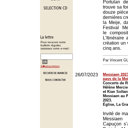
Portulan de
trouve sa fo
douze pièce
dernières c
la Meije, d
Festival M
le composit
L’Itinéraire
Pour recevoir notre
création un 
bulletin régulier,
cinq ans.
saisissez votre e-mail :
Par Vincent G
d�sinscription
26/07/2023
Messiaen 2023
pays de la Mei
Concerts de 
Hélène Mercie
et Kian Soltan
Messiaen au P
2023.
Église, La Gr
Invité de ma
Messiaen 
Capuçon s