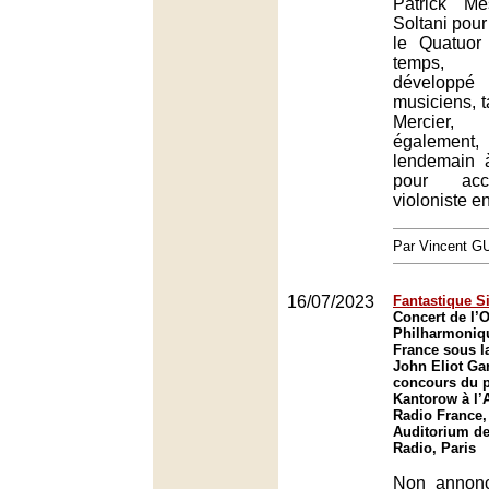
Patrick M
Soltani pour
le Quatuor
temps, pa
développé
musiciens, 
Mercier
également,
lendemain à
pour acc
violoniste en
Par Vincent G
16/07/2023
Fantastique S
Concert de l’
Philharmoniq
France sous la
John Eliot Gar
concours du p
Kantorow à l’
Radio France,
Auditorium de
Radio, Paris
Non annon