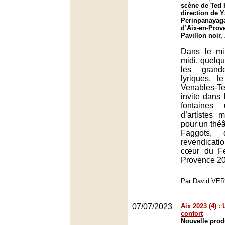
scène de Ted 
direction de 
Perinpanayaga
d’Aix-en-Prov
Pavillon noir,
Dans le mil
midi, quelq
les grand
lyriques, l
Venables
invite dans 
fontaines
d’artistes mu
pour un théâ
Faggots, 
revendica
cœur du Fes
Provence 20
Par David VE
07/07/2023
Aix 2023 (4) :
confort
Nouvelle prod