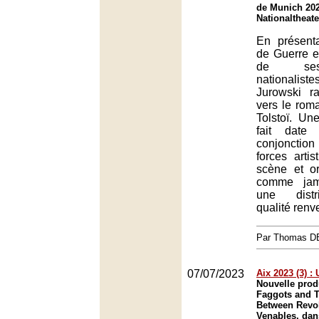
de Munich 202
Nationaltheat
En présent
de Guerre e
de ses
nationaliste
Jurowski r
vers le rom
Tolstoï. Un
fait date
conjonction
forces arti
scène et or
comme jam
une distr
qualité renv
Par Thomas 
07/07/2023
Aix 2023 (3) :
Nouvelle prod
Faggots and T
Between Revol
Venables, dan