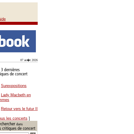
aide
07 ao�t 2026
Surexpositions
Lady Macbeth en
ammes
Retour vers le futur II
ous les concerts
]