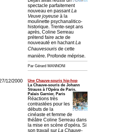
Béjart avait réussi un
spectacle parfaitement
nouveau en passant
La
Veuve joyeuse
à la
moulinette psychanalitico-
historique. Trente-sept ans
après, Coline Serreau
prétend faire acte de
nouveauté en hachant
La
Chauvesouris
de cette
manière. Profonde méprise.
Par Gérard MANNONI
27/12/2000
Une Chauve-souris hip-hop
La Chauve-souris de Johann
Strauss à l'Opéra de Paris.
Palais Garnier, Paris
Réactions très
contrastées pour les
débuts de la
cinéaste et femme de
théâtre Coline Serreau dans
la mise en scène d'opéra. Si
son travail sur
La Chauve-