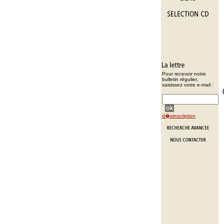
Pour recevoir notre
bulletin régulier,
saisissez votre e-mail :
d�sinscription