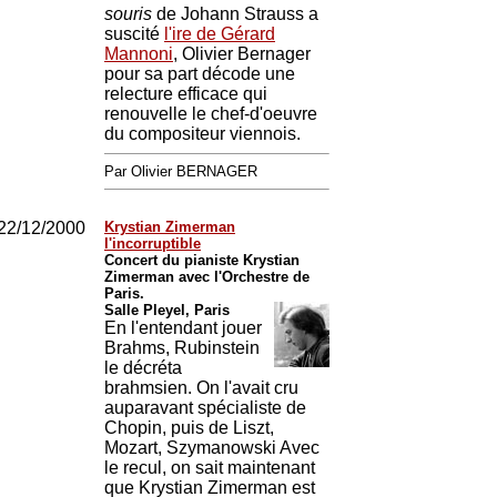
souris
de Johann Strauss a
suscité
l'ire de Gérard
Mannoni
, Olivier Bernager
pour sa part décode une
relecture efficace qui
renouvelle le chef-d'oeuvre
du compositeur viennois.
Par Olivier BERNAGER
22/12/2000
Krystian Zimerman
l'incorruptible
Concert du pianiste Krystian
Zimerman avec l'Orchestre de
Paris.
Salle Pleyel, Paris
En l'entendant jouer
Brahms, Rubinstein
le décréta
brahmsien. On l'avait cru
auparavant spécialiste de
Chopin, puis de Liszt,
Mozart, Szymanowski Avec
le recul, on sait maintenant
que Krystian Zimerman est