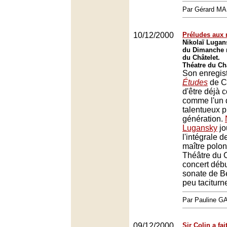
Par Gérard M
10/12/2000
Préludes aux 
Nikolaï Lugan
du Dimanche 
du Châtelet.
Théatre du Châ
Son enregis
Études
de Ch
d'être déjà 
comme l'un 
talentueux p
génération.
Lugansky
jo
l'intégrale 
maître polon
Théâtre du C
concert déb
sonate de B
peu taciturn
Par Pauline 
09/12/2000
Sir Colin a fa