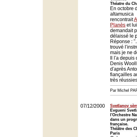
Théatre du Châ
En octobre d
altamusica
rencontrait
A
Planès
et lui
demandait po
délaissé le 
Réponse : "..
trouvé l'inst
mais je ne 
Il l'a depuis
Denis Wooll
d'après Anto
fiançailles a
très réussies
Par Michel P
07/12/2000
Svetlanov sèm
Evgueni Svetl
l'Orchestre Na
dans un prog
française.
Théâtre des 
Paris