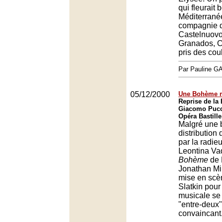
qui fleurait 
Méditerranée
compagnie d
Castelnuovo
Granados, 
pris des cou
Par Pauline 
05/12/2000
Une Bohème m
Reprise de la
Giacomo Pucc
Opéra Bastille
Malgré une 
distribution
par la radie
Leontina Va
Bohème
de 
Jonathan Mil
mise en scè
Slatkin pour 
musicale se
"entre-deux
convaincant