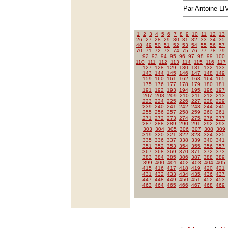
Par Antoine LI
1
2
3
4
5
6
7
8
9
10
11
12
13
26
27
28
29
30
31
32
33
34
35
48
49
50
51
52
53
54
55
56
57
70
71
72
73
74
75
76
77
78
79
92
93
94
95
96
97
98
99
100
110
111
112
113
114
115
116
117
127
128
129
130
131
132
133
143
144
145
146
147
148
149
159
160
161
162
163
164
165
175
176
177
178
179
180
181
191
192
193
194
195
196
197
207
208
209
210
211
212
213
223
224
225
226
227
228
229
239
240
241
242
243
244
245
255
256
257
258
259
260
261
271
272
273
274
275
276
277
287
288
289
290
291
292
293
303
304
305
306
307
308
309
319
320
321
322
323
324
325
335
336
337
338
339
340
341
351
352
353
354
355
356
357
367
368
369
370
371
372
373
383
384
385
386
387
388
389
399
400
401
402
403
404
405
415
416
417
418
419
420
421
431
432
433
434
435
436
437
447
448
449
450
451
452
453
463
464
465
466
467
468
469