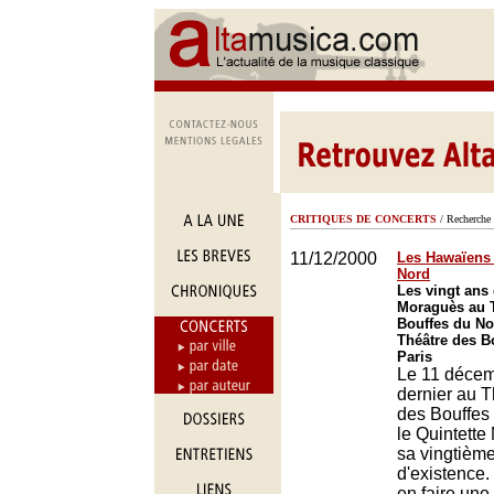
CRITIQUES DE CONCERTS
/ Recherche 
11/12/2000
Les Hawaïens 
Nord
Les vingt ans 
Moraguès au 
Bouffes du No
Théâtre des B
Paris
Le 11 déce
dernier au T
des Bouffes
le Quintette
sa vingtièm
d'existence.
en faire une 