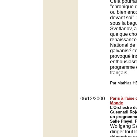
Cela pourrai
"chronique 
ou bien enco
devant soi" 
sous la bagu
Svetlanov, 
quelque cho
renaissance 
National de
galvanisé c
provoqué inc
enthousias
programme 
français.
Par Mathias 
06/12/2000
Paris à l'aise
Monde
L'Orchestre de
Guennadi Roj
un programme
Salle Pleyel, 
Wolfgang Sa
diriger tout 