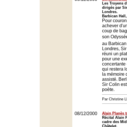
Les Troyens d
dirigés par Si
Londres.
Barbican Hall
Pour couron
achever d'
coup de bag
son Odyssée
au Barbican
Londres, Sir
réuni un pla
pour une ex
concertante
qui restera
la mémoire d
assisté. Berl
Sir Colin est
poète.
Par Christine
08/12/2000
Alain Planès 
Récital Alain 
cadre des Mid
Châtelet.