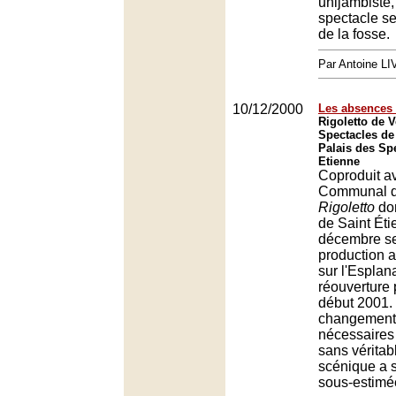
unijambiste, 
spectacle se
de la fosse.
Par Antoine LI
10/12/2000
Les absences 
Rigoletto de V
Spectacles de
Palais des Spe
Etienne
Coproduit a
Communal d
Rigoletto
don
de Saint Ét
décembre se 
production a
sur l'Esplan
réouverture
début 2001.
changement
nécessaires
sans vérita
scénique a 
sous-estimé