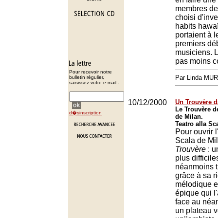
membres de 
choisi d'inve
habits hawaï
portaient à l
premiers dé
musiciens. L
pas moins c
Pour recevoir notre
Par Linda MU
bulletin régulier,
saisissez votre e-mail :
10/12/2000
Un Trouvère d
Le Trouvère de
d�sinscription
de Milan.
Teatro alla Sc
Pour ouvrir l
Scala de Mi
Trouvère
: u
plus difficil
néanmoins t
grâce à sa r
mélodique et
épique qui l
face au néan
un plateau v