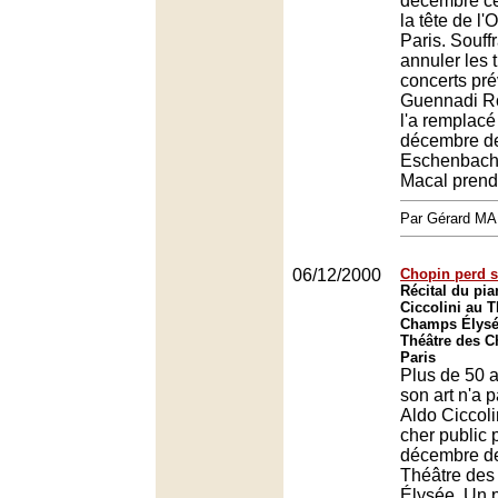
décembre ce
la tête de l'
Paris. Souffr
annuler les t
concerts pré
Guennadi R
l'a remplacé
décembre de
Eschenbach
Macal prendr
Par Gérard M
06/12/2000
Chopin perd s
Récital du pia
Ciccolini au T
Champs Élysé
Théâtre des 
Paris
Plus de 50 a
son art n'a p
Aldo Ciccoli
cher public p
décembre de
Théâtre de
Élysée. Un 