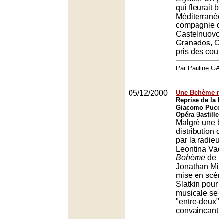
qui fleurait 
Méditerranée
compagnie d
Castelnuovo
Granados, 
pris des cou
Par Pauline 
05/12/2000
Une Bohème m
Reprise de la
Giacomo Pucc
Opéra Bastille
Malgré une 
distribution
par la radie
Leontina Va
Bohème
de 
Jonathan Mil
mise en scè
Slatkin pour 
musicale se
"entre-deux
convaincant