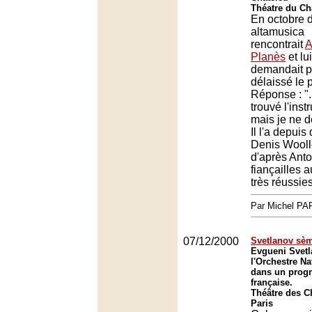
Théatre du Châ
En octobre d
altamusica
rencontrait
A
Planès
et lui
demandait po
délaissé le 
Réponse : "..
trouvé l'inst
mais je ne 
Il l'a depuis
Denis Wooll
d'après Anto
fiançailles a
très réussies
Par Michel P
07/12/2000
Svetlanov sèm
Evgueni Svetl
l'Orchestre Na
dans un prog
française.
Théâtre des 
Paris