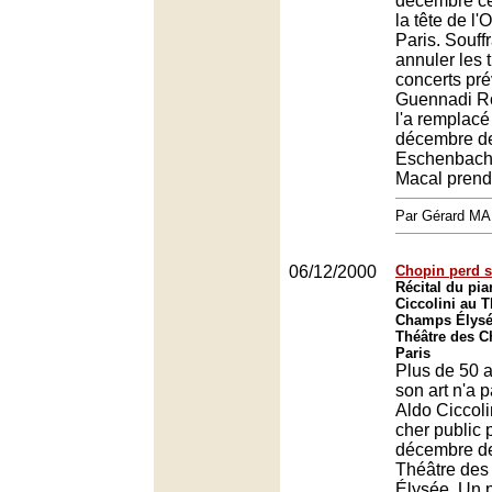
décembre ce
la tête de l'
Paris. Souffr
annuler les t
concerts pré
Guennadi R
l'a remplacé
décembre de
Eschenbach
Macal prendr
Par Gérard M
06/12/2000
Chopin perd s
Récital du pia
Ciccolini au T
Champs Élysé
Théâtre des 
Paris
Plus de 50 a
son art n'a p
Aldo Ciccoli
cher public p
décembre de
Théâtre de
Élysée. Un 