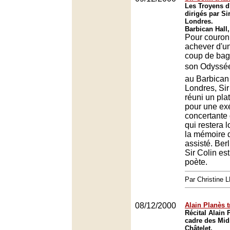
Les Troyens d
dirigés par Si
Londres.
Barbican Hall
Pour couron
achever d'
coup de bag
son Odyssée
au Barbican
Londres, Sir
réuni un pla
pour une ex
concertante
qui restera
la mémoire d
assisté. Berl
Sir Colin est
poète.
Par Christine
08/12/2000
Alain Planès 
Récital Alain 
cadre des Mid
Châtelet.