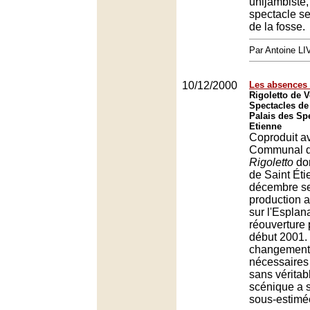
unijambiste, 
spectacle se
de la fosse.
Par Antoine LI
10/12/2000
Les absences 
Rigoletto de V
Spectacles de
Palais des Spe
Etienne
Coproduit a
Communal d
Rigoletto
don
de Saint Ét
décembre se 
production a
sur l'Esplan
réouverture
début 2001.
changement
nécessaires
sans vérita
scénique a 
sous-estimé