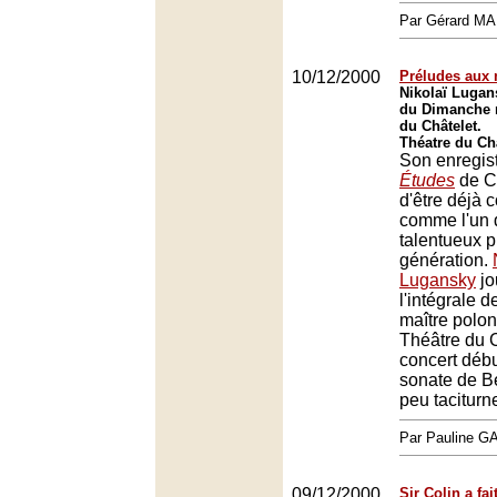
Par Gérard M
10/12/2000
Préludes aux 
Nikolaï Lugan
du Dimanche 
du Châtelet.
Théatre du Châ
Son enregis
Études
de Ch
d'être déjà 
comme l'un 
talentueux p
génération.
Lugansky
jo
l'intégrale 
maître polon
Théâtre du C
concert déb
sonate de B
peu taciturn
Par Pauline 
09/12/2000
Sir Colin a fa