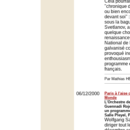
Cela pourrai
"chronique 
ou bien enco
devant soi" 
sous la bagu
Svetlanov, 
quelque cho
renaissance 
National de
galvanisé c
provoqué inc
enthousias
programme 
français.
Par Mathias 
06/12/2000
Paris à l'aise
Monde
L'Orchestre de
Guennadi Roj
un programme
Salle Pleyel, 
Wolfgang Sa
diriger tout 