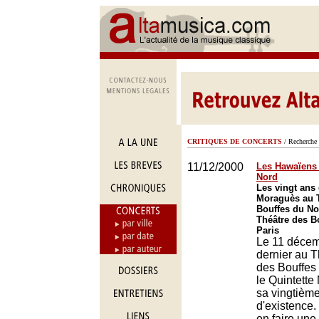
CRITIQUES DE CONCERTS
/ Recherche 
11/12/2000
Les Hawaïens 
Nord
Les vingt ans 
Moraguès au 
Bouffes du No
Théâtre des B
Paris
Le 11 déce
dernier au T
des Bouffes
le Quintette
sa vingtièm
d'existence.
en faire une 