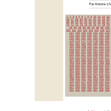
Par Antoine LI
1
2
3
4
5
6
7
8
9
10
11
12
13
26
27
28
29
30
31
32
33
34
35
48
49
50
51
52
53
54
55
56
57
70
71
72
73
74
75
76
77
78
79
92
93
94
95
96
97
98
99
100
110
111
112
113
114
115
116
117
127
128
129
130
131
132
133
143
144
145
146
147
148
149
159
160
161
162
163
164
165
175
176
177
178
179
180
181
191
192
193
194
195
196
197
207
208
209
210
211
212
213
223
224
225
226
227
228
229
239
240
241
242
243
244
245
255
256
257
258
259
260
261
271
272
273
274
275
276
277
287
288
289
290
291
292
293
303
304
305
306
307
308
309
319
320
321
322
323
324
325
335
336
337
338
339
340
341
351
352
353
354
355
356
357
367
368
369
370
371
372
373
383
384
385
386
387
388
389
399
400
401
402
403
404
405
415
416
417
418
419
420
421
431
432
433
434
435
436
437
447
448
449
450
451
452
453
463
464
465
466
467
468
469