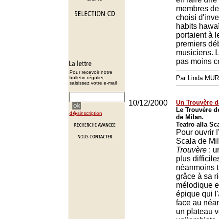
membres de 
choisi d'inve
habits hawaï
portaient à l
premiers dé
musiciens. L
pas moins c
Pour recevoir notre
Par Linda MU
bulletin régulier,
saisissez votre e-mail :
10/12/2000
Un Trouvère d
Le Trouvère de
d�sinscription
de Milan.
Teatro alla Sc
Pour ouvrir l
Scala de Mi
Trouvère
: u
plus difficil
néanmoins t
grâce à sa r
mélodique et
épique qui l
face au néan
un plateau v