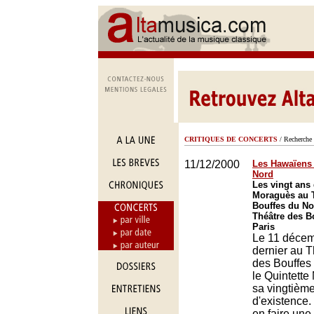
CRITIQUES DE CONCERTS
/ Recherche 
11/12/2000
Les Hawaïens 
Nord
Les vingt ans 
Moraguès au 
Bouffes du No
Théâtre des B
Paris
Le 11 déce
dernier au T
des Bouffes
le Quintette
sa vingtièm
d'existence.
en faire une 