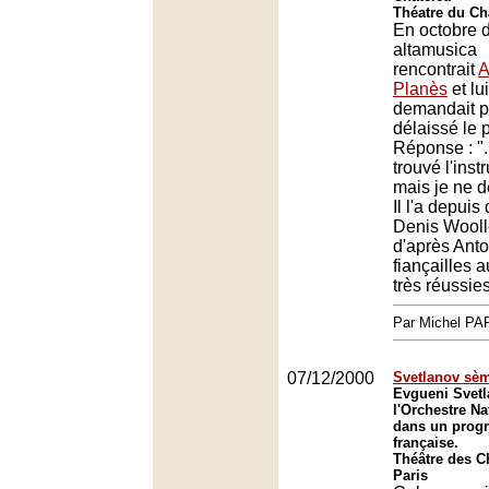
Théatre du Châ
En octobre d
altamusica
rencontrait
A
Planès
et lui
demandait po
délaissé le 
Réponse : "..
trouvé l'inst
mais je ne 
Il l'a depuis
Denis Wooll
d'après Anto
fiançailles a
très réussies
Par Michel P
07/12/2000
Svetlanov sèm
Evgueni Svetl
l'Orchestre Na
dans un prog
française.
Théâtre des 
Paris