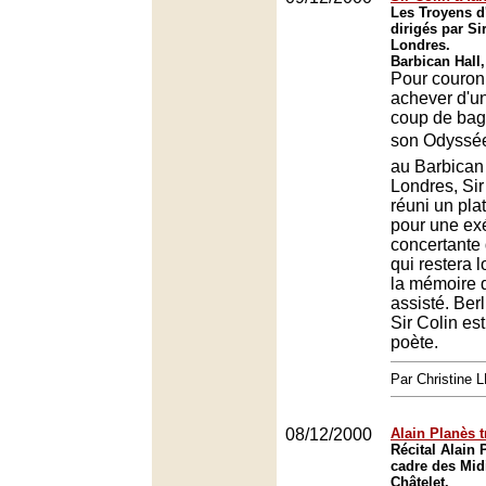
Les Troyens d
dirigés par Si
Londres.
Barbican Hall
Pour couron
achever d'
coup de bag
son Odyssée
au Barbican
Londres, Sir
réuni un pla
pour une ex
concertante
qui restera
la mémoire d
assisté. Berl
Sir Colin est
poète.
Par Christine
08/12/2000
Alain Planès 
Récital Alain 
cadre des Mid
Châtelet.