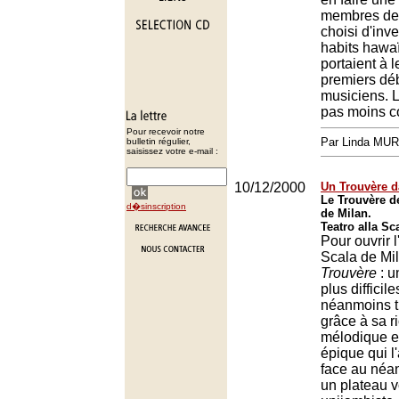
membres de 
choisi d'inve
habits hawaï
portaient à l
premiers dé
musiciens. L
pas moins c
Pour recevoir notre
Par Linda MU
bulletin régulier,
saisissez votre e-mail :
10/12/2000
Un Trouvère d
Le Trouvère de
d�sinscription
de Milan.
Teatro alla Sc
Pour ouvrir l
Scala de Mi
Trouvère
: u
plus difficil
néanmoins t
grâce à sa r
mélodique et
épique qui l
face au néan
un plateau v