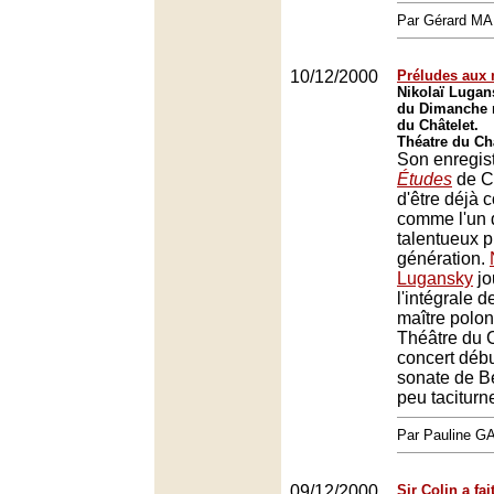
Par Gérard M
10/12/2000
Préludes aux 
Nikolaï Lugan
du Dimanche 
du Châtelet.
Théatre du Châ
Son enregis
Études
de Ch
d'être déjà 
comme l'un 
talentueux p
génération.
Lugansky
jo
l'intégrale 
maître polon
Théâtre du C
concert déb
sonate de B
peu taciturn
Par Pauline 
09/12/2000
Sir Colin a fa