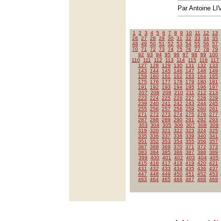
Par Antoine LI
1
2
3
4
5
6
7
8
9
10
11
12
13
26
27
28
29
30
31
32
33
34
35
48
49
50
51
52
53
54
55
56
57
70
71
72
73
74
75
76
77
78
79
92
93
94
95
96
97
98
99
100
110
111
112
113
114
115
116
117
127
128
129
130
131
132
133
143
144
145
146
147
148
149
159
160
161
162
163
164
165
175
176
177
178
179
180
181
191
192
193
194
195
196
197
207
208
209
210
211
212
213
223
224
225
226
227
228
229
239
240
241
242
243
244
245
255
256
257
258
259
260
261
271
272
273
274
275
276
277
287
288
289
290
291
292
293
303
304
305
306
307
308
309
319
320
321
322
323
324
325
335
336
337
338
339
340
341
351
352
353
354
355
356
357
367
368
369
370
371
372
373
383
384
385
386
387
388
389
399
400
401
402
403
404
405
415
416
417
418
419
420
421
431
432
433
434
435
436
437
447
448
449
450
451
452
453
463
464
465
466
467
468
469