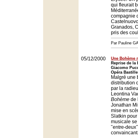
qui fleurait 
Méditerranée
compagnie d
Castelnuovo
Granados, 
pris des cou
Par Pauline 
05/12/2000
Une Bohème m
Reprise de la
Giacomo Pucc
Opéra Bastille
Malgré une 
distribution
par la radie
Leontina Va
Bohème
de 
Jonathan Mil
mise en scè
Slatkin pour 
musicale se
"entre-deux
convaincant