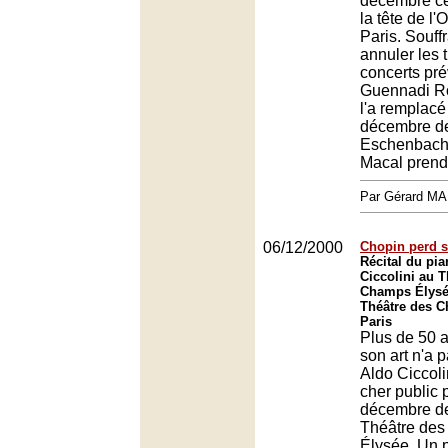
décembre ce
la tête de l'
Paris. Souffr
annuler les t
concerts pré
Guennadi R
l'a remplacé
décembre de
Eschenbach
Macal prendr
Par Gérard M
06/12/2000
Chopin perd s
Récital du pia
Ciccolini au T
Champs Élysé
Théâtre des 
Paris
Plus de 50 a
son art n'a p
Aldo Ciccoli
cher public p
décembre de
Théâtre de
Élysée. Un 