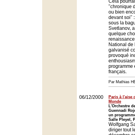
Cela pourrai
"chronique 
ou bien enco
devant soi" 
sous la bagu
Svetlanov, 
quelque cho
renaissance 
National de
galvanisé c
provoqué inc
enthousias
programme 
français.
Par Mathias 
06/12/2000
Paris à l'aise
Monde
L'Orchestre de
Guennadi Roj
un programme
Salle Pleyel, 
Wolfgang Sa
diriger tout 