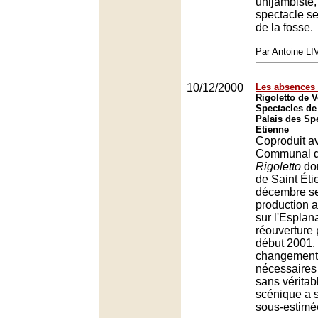
unijambiste, 
spectacle se
de la fosse.
Par Antoine LI
10/12/2000
Les absences 
Rigoletto de V
Spectacles de
Palais des Spe
Etienne
Coproduit a
Communal d
Rigoletto
don
de Saint Ét
décembre se 
production a
sur l'Esplan
réouverture
début 2001.
changement
nécessaires
sans vérita
scénique a 
sous-estimé