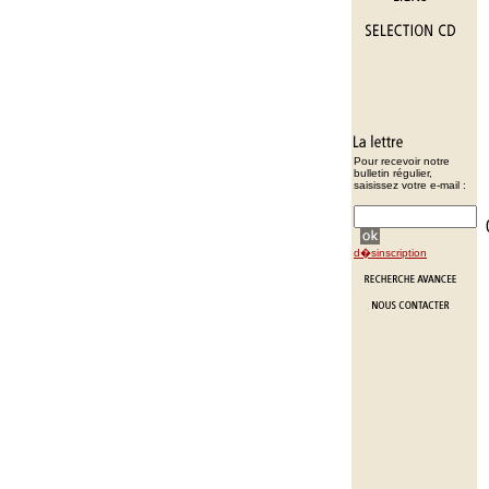
Pour recevoir notre
bulletin régulier,
saisissez votre e-mail :
d�sinscription