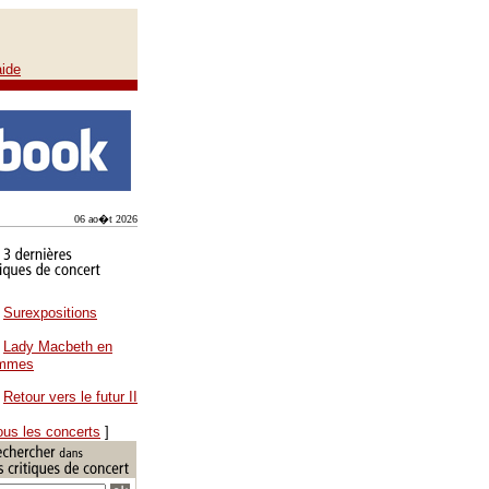
aide
06 ao�t 2026
Surexpositions
Lady Macbeth en
ammes
Retour vers le futur II
ous les concerts
]