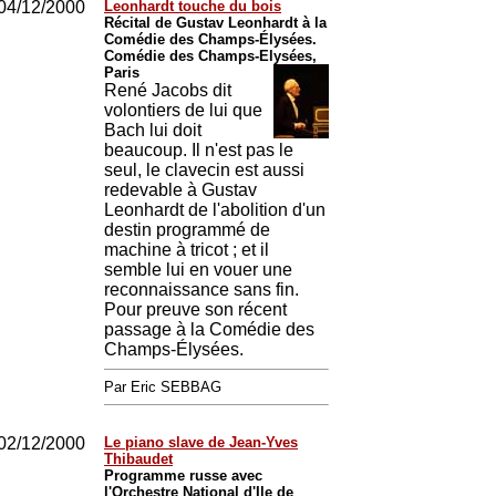
04/12/2000
Leonhardt touche du bois
Récital de Gustav Leonhardt à la
Comédie des Champs-Élysées.
Comédie des Champs-Elysées,
Paris
René Jacobs dit
volontiers de lui que
Bach lui doit
beaucoup. Il n'est pas le
seul, le clavecin est aussi
redevable à Gustav
Leonhardt de l'abolition d'un
destin programmé de
machine à tricot ; et il
semble lui en vouer une
reconnaissance sans fin.
Pour preuve son récent
passage à la Comédie des
Champs-Élysées.
Par Eric SEBBAG
02/12/2000
Le piano slave de Jean-Yves
Thibaudet
Programme russe avec
l'Orchestre National d'Ile de