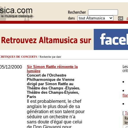
CRITIQUES DE CONCERTS
/ Recherche par date
05/12/2000
Sir Simon Rattle réinvente la
lumière
Concert de l'Orchestre
Philharmonique de Vienne
dirigé par Simon Rattle au
Théâtre des Champs -Élysées.
Théâtre des Champs-Élysées,
fl
Paris
Il est probablement, le chef
anglais le plus doué de sa
génération et son talent pour
[
T
séduire un orchestre n'a
sans doute d'égal que celui
de Don Giovanni pour