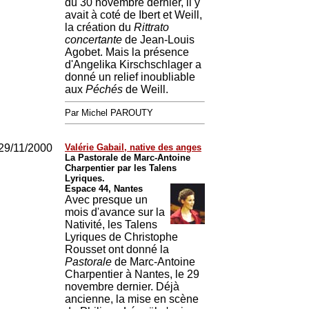
du 30 novembre dernier, il y
avait à coté de Ibert et Weill,
la création du
Rittrato
concertante
de Jean-Louis
Agobet. Mais la présence
d'Angelika Kirschschlager a
donné un relief inoubliable
aux
Péchés
de Weill.
Par Michel PAROUTY
29/11/2000
Valérie Gabail, native des anges
La Pastorale de Marc-Antoine
Charpentier par les Talens
Lyriques.
Espace 44, Nantes
Avec presque un
mois d'avance sur la
Nativité, les Talens
Lyriques de Christophe
Rousset ont donné la
Pastorale
de Marc-Antoine
Charpentier à Nantes, le 29
novembre dernier. Déjà
ancienne, la mise en scène