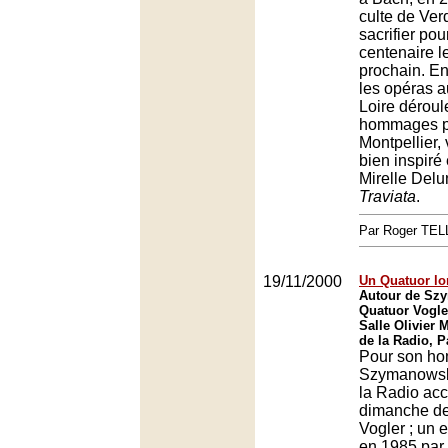
culte de Verd
sacrifier pou
centenaire l
prochain. En 
les opéras a
Loire déroul
hommages p
Montpellier,
bien inspiré 
Mirelle Delu
Traviata
.
Par Roger TE
19/11/2000
Un Quatuor lon
Autour de Szy
Quatuor Vogle
Salle Olivier 
de la Radio, P
Pour son h
Szymanowski
la Radio accu
dimanche de
Vogler ; un 
en 1985 par 