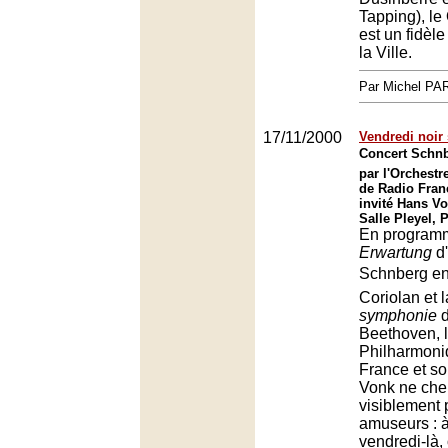
Tapping), le
est un fidèl
la Ville.
Par Michel P
17/11/2000
Vendredi noir 
Concert Schn
par l'Orchest
de Radio Fran
invité Hans Vo
Salle Pleyel, 
En program
Erwartung
d'
Schnberg en
Coriolan et 
symphonie
d
Beethoven, l
Philharmoni
France et s
Vonk ne che
visiblement 
amuseurs : à
vendredi-là, o