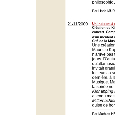
philosophiq
Par Linda MU
21/11/2000
Un incident à 
Création de K
concert  Com
d'un incident 
Cité de la Mus
Une créatio
Mauricio Ka
n'arrive pas 
jours. D'auta
qu'altamusic
invitait grat
lecteurs la 
dernière, à l
Musique. Mai
la soirée ne 
Kidnapping 
attendu mais
Mitternachts
guise de hor
Par Mathias 