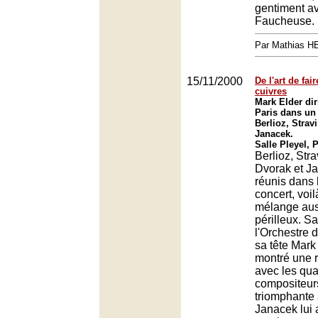
gentiment av
Faucheuse.
Par Mathias 
15/11/2000
De l'art de fair
cuivres
Mark Elder dir
Paris dans u
Berlioz, Strav
Janacek.
Salle Pleyel, 
Berlioz, Stra
Dvorak et J
réunis dans
concert, voil
mélange aus
périlleux. Sa
l'Orchestre 
sa tête Mark
montré une r
avec les qua
compositeur
triomphante
Janacek lui 