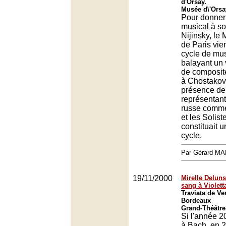
d'Orsay.
Musée d\'Orsa
Pour donner
musical à so
Nijinsky, le
de Paris vie
cycle de mu
balayant un 
de composit
à Chostakovi
présence de
représentant
russe comme
et les Solis
constituait u
cycle.
Par Gérard M
19/11/2000
Mirelle Delun
sang à Violett
Traviata de Ve
Bordeaux
Grand-Théâtre
Si l'année 2
à Bach, en 2