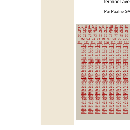
terminer av
Par Pauline 
1
2
3
4
5
6
7
8
9
10
11
12
13
26
27
28
29
30
31
32
33
34
35
48
49
50
51
52
53
54
55
56
57
70
71
72
73
74
75
76
77
78
79
92
93
94
95
96
97
98
99
100
110
111
112
113
114
115
116
117
127
128
129
130
131
132
133
143
144
145
146
147
148
149
159
160
161
162
163
164
165
175
176
177
178
179
180
181
191
192
193
194
195
196
197
207
208
209
210
211
212
213
223
224
225
226
227
228
229
239
240
241
242
243
244
245
255
256
257
258
259
260
261
271
272
273
274
275
276
277
287
288
289
290
291
292
293
303
304
305
306
307
308
309
319
320
321
322
323
324
325
335
336
337
338
339
340
341
351
352
353
354
355
356
357
367
368
369
370
371
372
373
383
384
385
386
387
388
389
399
400
401
402
403
404
405
415
416
417
418
419
420
421
431
432
433
434
435
436
437
447
448
449
450
451
452
453
463
464
465
466
467
468
469