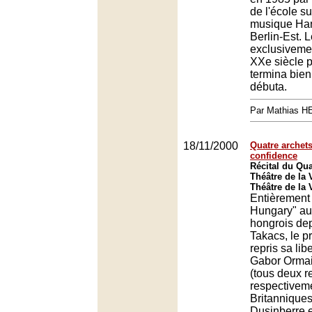
de l'école s
musique Han
Berlin-Est.
exclusiveme
XXe siècle 
termina bien
débuta.
Par Mathias 
18/11/2000
Quatre archets
confidence
Récital du Qu
Théâtre de la V
Théâtre de la V
Entièrement
Hungary" au 
hongrois de
Takacs, le p
repris sa libe
Gabor Ormai
(tous deux 
respectiveme
Britannique
Dusinberre 