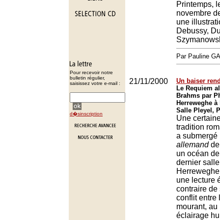
Printemps, l
novembre der
une illustrat
Debussy, Du
Szymanowsk
Par Pauline 
Pour recevoir notre
bulletin régulier,
21/11/2000
Un baiser ren
saisissez votre e-mail :
Le Requiem a
Brahms par Ph
Herreweghe à l
Salle Pleyel, 
d�sinscription
Une certain
tradition ro
a submergé 
allemand
de
un océan de
dernier salle
Herreweghe 
une lecture 
contraire de 
conflit entre
mourant, au p
éclairage hu