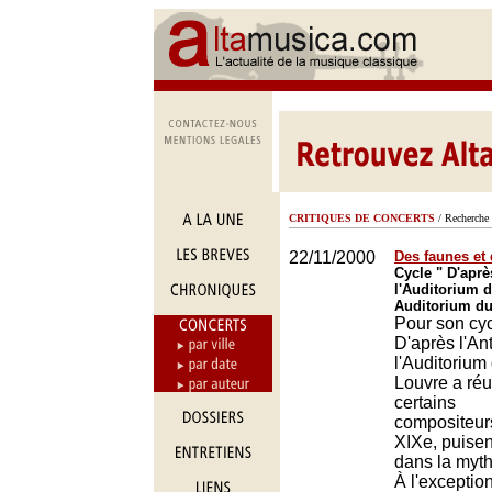
CRITIQUES DE CONCERTS
/ Recherche 
22/11/2000
Des faunes et
Cycle " D'aprè
l'Auditorium 
Auditorium du
Pour son cyc
D'après l'Ant
l'Auditorium
Louvre a réu
certains
compositeurs,
XIXe, puisent
dans la myth
À l'exceptio