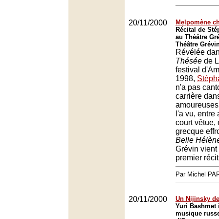
20/11/2000
Melpomène ch
Récital de Sté
au Théâtre Gr
Théâtre Grévin
Révélée dan
Thésée
de L
festival d'A
1998,
Stéph
n'a pas can
carrière dan
amoureuses 
l'a vu, entre
court vêtue,
grecque eff
Belle Hélèn
Grévin vient 
premier récit
Par Michel P
20/11/2000
Un Nijinsky de 
Yuri Bashmet i
musique russ