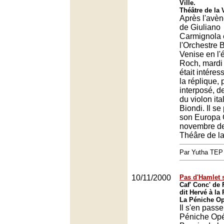
Ville.
Théâtre de la V
Après l'avè
de Giuliano
Carmignola 
l'Orchestre 
Venise en l'é
Roch, mardi 
était intéres
la réplique, 
interposé, de
du violon ita
Biondi. Il se
son Europa G
novembre de
Théâre de la
Par Yutha TEP
10/11/2000
Pas d'Hamlet 
Caf' Conc' de
dit Hervé à la
La Péniche Op
Il s'en passe
Péniche Op