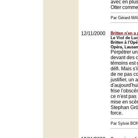
avec en plu
Otter comme
Par Gérard M
12/11/2000
Britten n'en a 
Le Viol de Lu
Britten à l'Op
Opéra, Lausa
Perpétrer un
devant des 
témoins est 
défi. Mais s'i
de ne pas c
justifier, un 
d'aujourd'hu
frise l'obscé
ce n'est pas
mise en scè
Stephan Grög
force.
Par Sylvie BO