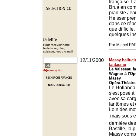
française. L
Brua en com
pianiste Jea
Heisser pren
dans ce répe
que difficile
quelques ins
Par Michel P
Pour recevoir notre
bulletin régulier,
saisissez votre e-mail :
12/11/2000
Massy halluci
fantasme
Le Vaisseau f
d�sinscription
Wagner à l'Op
Massy
Opéra-Théâtre
Le Hollandai
s'est posé à
avec sa car
fantômes et 
Loin des m
 mais sous 
dernière des
Bastille, la 
Massy compe