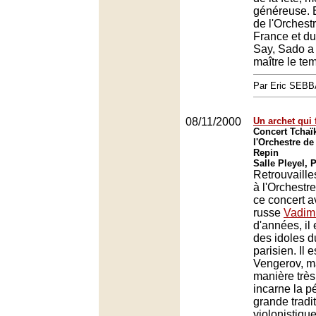
généreuse.
de l'Orchest
France et du
Say, Sado a 
maître le te
Par Eric SEB
08/11/2000
Un archet qui f
Concert Tchaï
l'Orchestre de
Repin
Salle Pleyel, 
Retrouvaille
à l'Orchestr
ce concert a
russe
Vadim
d'années, il
des idoles d
parisien. Il 
Vengerov, m
manière très 
incarne la p
grande tradi
violonistiqu