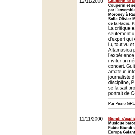
12/11/2000
Couperin se fai
Couperin et s
par l'ensemble
Moroney à Rad
Salle Olivier 
de la Radio, P
La critique e
seulement un
d'expert qui 
lu, tout vu e
Altamusica p
l'expérience
inviter un n
concert. Guit
amateur, inf
journaliste 
discipline, 
se faisait br
portrait de 
Par Pierre G
11/11/2000
Biondi s'expli
Musique baroq
Fabio Biondi 
Europa Galant