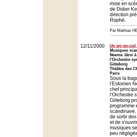
mise en scè
de Didier Ke
direction pr
Rophé.
Par Mathias 
12/11/2000
Un arc-en-ciel
Musiques sca
Neeme Järvi à 
l'Orchestre s
Göteborg
Théâtre des C
Paris
Sous la bag
l'Estonien N
chef princip
l'Orchestre
Göteborg pr
programme e
scandinave.
de sortir des
et de s'ouvri
musiques se
peu négligé