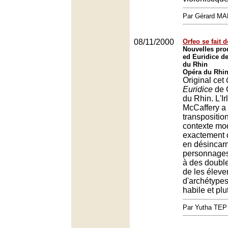
Par Gérard M
08/11/2000
Orfeo se fait 
Nouvelles pro
ed Euridice de
du Rhin
Opéra du Rhin
Original cet
Euridice
de G
du Rhin. L'I
McCaffery a 
transpositio
contexte mo
exactement 
en désincarn
personnages
à des double
de les éleve
d'archétypes
habile et plu
Par Yutha TEP