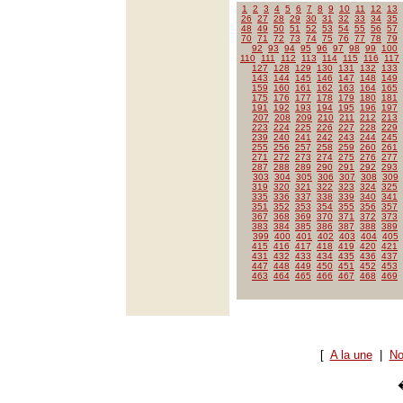
1
2
3
4
5
6
7
8
9
10
11
12
13
26
27
28
29
30
31
32
33
34
35
48
49
50
51
52
53
54
55
56
57
70
71
72
73
74
75
76
77
78
79
92
93
94
95
96
97
98
99
100
110
111
112
113
114
115
116
117
127
128
129
130
131
132
133
143
144
145
146
147
148
149
159
160
161
162
163
164
165
175
176
177
178
179
180
181
191
192
193
194
195
196
197
207
208
209
210
211
212
213
223
224
225
226
227
228
229
239
240
241
242
243
244
245
255
256
257
258
259
260
261
271
272
273
274
275
276
277
287
288
289
290
291
292
293
303
304
305
306
307
308
309
319
320
321
322
323
324
325
335
336
337
338
339
340
341
351
352
353
354
355
356
357
367
368
369
370
371
372
373
383
384
385
386
387
388
389
399
400
401
402
403
404
405
415
416
417
418
419
420
421
431
432
433
434
435
436
437
447
448
449
450
451
452
453
463
464
465
466
467
468
469
[
A la une
|
No