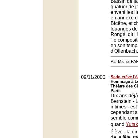
Bassin de la 
quatuor de j
envahi les l
en annexe de
Bicêtre, et c
louanges de
Rongé, dit 
"le composite
en son temps
d'Offenbach.
Par Michel P
09/11/2000
Sado crève l'é
Hommage à Le
Théâtre des C
Paris
Dix ans déj
Bernstein - 
intimes - est 
cependant s
semble com
quand
Yuta
élève - la d
de la fête,