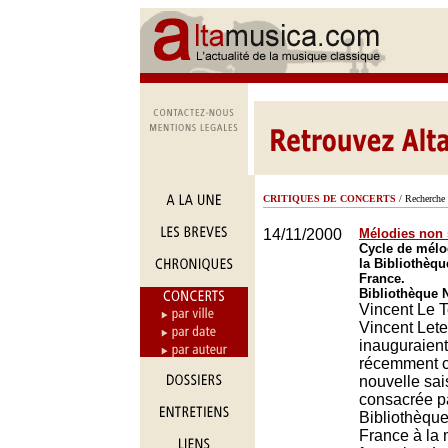
CRITIQUES DE CONCERTS
/ Recherche 
14/11/2000
Mélodies non
Cycle de mélo
la Bibliothèqu
France.
Bibliothèque N
Vincent Le T
Vincent Let
inauguraient
récemment c
nouvelle sa
consacrée pa
Bibliothèque
France à la