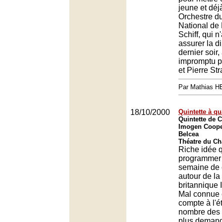
jeune et déjà
Orchestre d
National de 
Schiff, qui n
assurer la di
dernier soir
impromptu p
et Pierre St
Par Mathias 
18/10/2000
Quintette à qu
Quintette de 
Imogen Cooper
Belcea
Théatre du Châ
Riche idée 
programmer
semaine de 
autour de la
britannique
Mal connue 
compte à l'é
nombre des 
plus demand