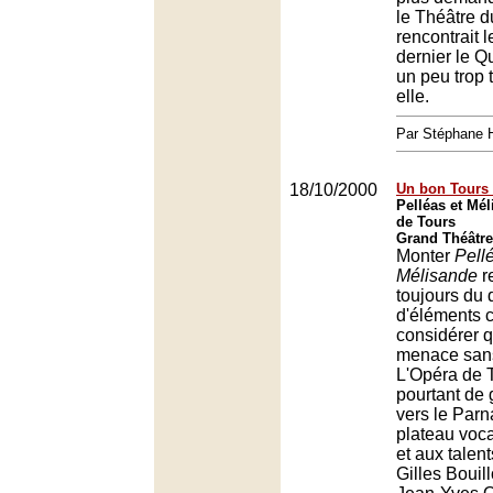
le Théâtre d
rencontrait 
dernier le Q
un peu trop 
elle.
Par Stéphane 
18/10/2000
Un bon Tours 
Pelléas et Mél
de Tours
Grand Théâtre
Monter
Pell
Mélisande
r
toujours du dé
d'éléments c
considérer q
menace san
L'Opéra de T
pourtant de 
vers le Parn
plateau voca
et aux talen
Gilles Boui