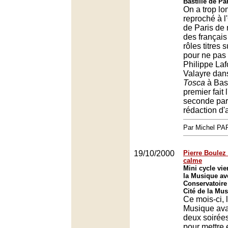
Bastille de Pa
On a trop l
reproché à l
de Paris de 
des français
rôles titres 
pour ne pas
Philippe Laf
Valayre dans
Tosca
à Bast
premier fait 
seconde par
rédaction d'
Par Michel P
19/10/2000
Pierre Boulez
calme
Mini cycle vie
la Musique av
Conservatoire 
Cité de la Mus
Ce mois-ci, l
Musique ava
deux soirée
pour mettre 