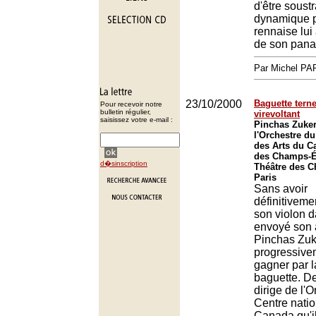
d'être soustr
dynamique p
rennaise lui
de son pana
Par Michel P
23/10/2000
Baguette terne
Pour recevoir notre
bulletin régulier,
virevoltant
saisissez votre e-mail :
Pinchas Zuke
l'Orchestre du
des Arts du C
des Champs-É
d�sinscription
Théâtre des 
Paris
Sans avoir
définitiveme
son violon d
envoyé son a
Pinchas Zuk
progressive
gagner par l
baguette. De
dirige de l'
Centre natio
Canada qu'i