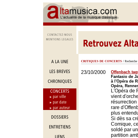
CRITIQUES DE CONCERTS
/ Recherche 
23/10/2000
Offenbach taq
Fantasio de J
à l'Opéra de 
Opéra, Renne
L'Opéra de
vient d'orche
résurrection
rare d'Offenb
plus entend
Si dès sa cr
Comique, c
soldé par un
partition amb