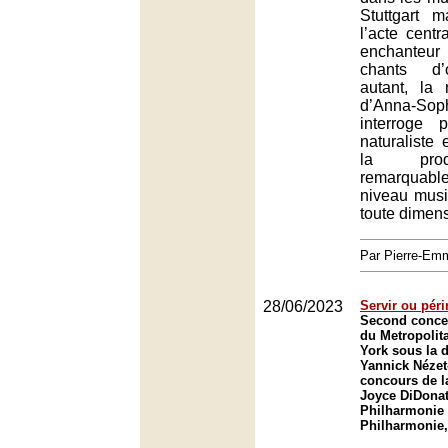
Stuttgart 
l’acte cent
enchanteu
chants d’
autant, la
d’Anna-S
interroge 
naturaliste 
la prod
remarquabl
niveau musi
toute dimens
Par Pierre-E
28/06/2023
Servir ou péri
Second concer
du Metropolit
York sous la d
Yannick Nézet
concours de 
Joyce DiDonat
Philharmonie 
Philharmonie,