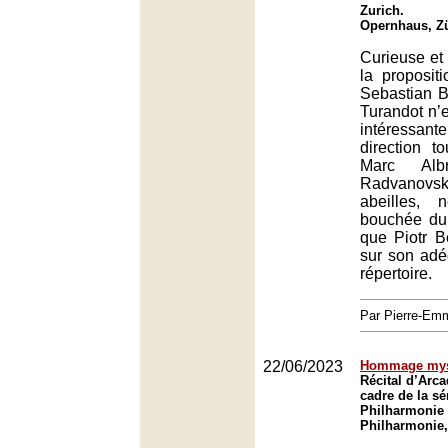
Zurich.
Opernhaus, Z
Curieuse et
la proposit
Sebastian 
Turandot n’
intéressant
direction t
Marc Albr
Radvanovsk
abeilles, 
bouchée du r
que Piotr B
sur son adé
répertoire.
Par Pierre-E
22/06/2023
Hommage mys
Récital d’Arc
cadre de la sé
Philharmonie 
Philharmonie,