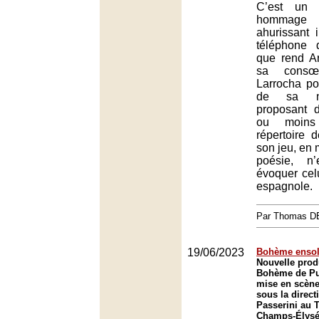
C’est un 
hommage
ahurissant 
téléphone d
que rend A
sa consœ
Larrocha po
de sa na
proposant 
ou moins
répertoire d
son jeu, en 
poésie, n
évoquer celu
espagnole.
Par Thomas 
19/06/2023
Bohème ensol
Nouvelle prod
Bohème de Pu
mise en scène
sous la direc
Passerini au 
Champs-Élysée