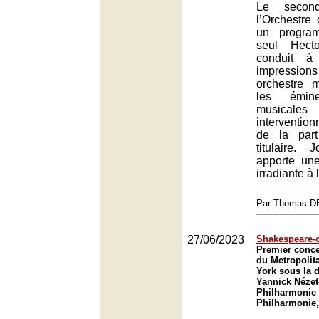
Le secon
l’Orchestre
un progra
seul Hect
conduit à
impressions 
orchestre m
les émine
musicales 
interventio
de la par
titulaire.
apporte une
irradiante à 
Par Thomas 
27/06/2023
Shakespeare-
Premier conce
du Metropolit
York sous la d
Yannick Nézet
Philharmonie 
Philharmonie,