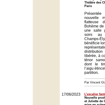
Théâtre des 
Paris
Présent
nouvelle 
flatteuse 
Bohème de P
une salle 
soirs au
Champs-
bénéficie lor
représen
distribut
libérée, à 
ténor sam
dont le ti
l’aigu étince
partition.
Par Vincent G
17/06/2023
L’escalier fan
Nouvelle pro
et Juliette d
mise en scèn