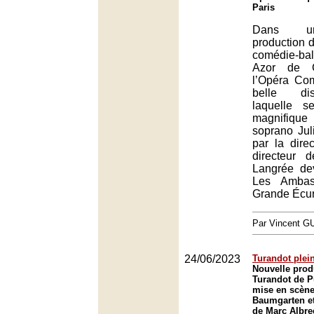
Paris
Dans un
production d
comédie-ba
Azor de G
l’Opéra Co
belle dis
laquelle 
magnifiqu
soprano Jul
par la dire
directeur 
Langrée de
Les Ambas
Grande Écur
Par Vincent G
24/06/2023
Turandot plei
Nouvelle prod
Turandot de P
mise en scène
Baumgarten et
de Marc Albre