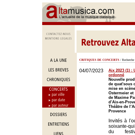
CRITIQUES DE CONCERTS
/ Recherche 
04/07/2023
Aix 2023 (1) :
ordonné
Nouvelle prod
de quat'sous 
mise en scèn
Ostermeier et 
de Maxime Pas
d’Aix-en-Prov
Théâtre de l’A
Provence
Invités à l'
soixante-qu
du festiv