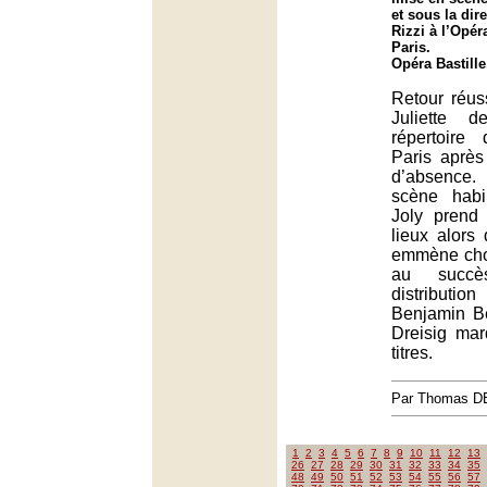
et sous la dir
Rizzi à l’Opér
Paris.
Opéra Bastille
Retour réu
Juliette 
répertoire
Paris après
d’absence
scène hab
Joly prend
lieux alors
emmène chœ
au succ
distributio
Benjamin B
Dreisig mar
titres.
Par Thomas 
1
2
3
4
5
6
7
8
9
10
11
12
13
26
27
28
29
30
31
32
33
34
35
48
49
50
51
52
53
54
55
56
57