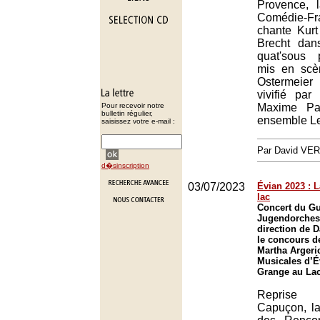
Provence, 
Comédie-Fr
chante Kurt 
Brecht da
quat'sous 
mis en sc
Ostermeie
vivifié par
Pour recevoir notre
Maxime Pa
bulletin régulier,
ensemble Le
saisissez votre e-mail :
Par David VE
d�sinscription
03/07/2023
Évian 2023 : 
lac
Concert du Gu
Jugendorchest
direction de 
le concours de
Martha Argeri
Musicales d’É
Grange au Lac
Reprise
Capuçon, l