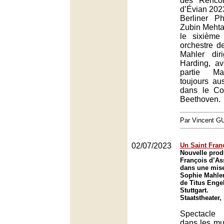
des Rencon
d’Évian 2023
Berliner Ph
Zubin Mehta
le sixième 
orchestre d
Mahler dir
Harding, a
partie Ma
toujours au
dans le Co
Beethoven.
Par Vincent G
02/07/2023
Un Saint Franç
Nouvelle prod
François d’As
dans une mise
Sophie Mahler
de Titus Engel
Stuttgart.
Staatstheater, 
Spectacle
dans les mu