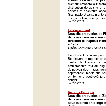
années semblent ne pas av
d’amour présenté à l’Opéra 
distribution de qualité et d
artistes et chanteurs acco
Giampaolo Bisanti, monté su
énergie solaire sans précipit
Le 28/09/2021
Fidelio en péril
Nouvelle production de F
dans une mise en scène de
direction de Raphaël Pic
à Paris.
Opéra Comique - Salle Fav
En utilisant la vidéo pour
Beethoven, le metteur en s
centre de l’œuvre le p
omniprésente tout au long 
du pouvoir des images n’en 
approfondie, tandis que po
en territoire beethovénien
danger.
Le 25/09/2021
Retour à l’antique
Nouvelle production d’Œ
dans une mise en scène 
sous la direction d’Ingo 