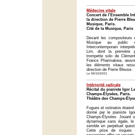
Médecine vitale
Concert de l’Ensemble In
la direction de Pierre Bleu
Musique, Paris.
Cité de la Musique, Paris
Devant les compositeurs 
Musique au public cl
Intercontemporain interpr
Lim, dont la première 
trompette solo de Clément
France Pharmakeia, œuvr
les éléments vitaux resso
direction de Pierre Bleuse.
Le 06/10/2021
Intériorité radicale
Récital du pianiste Igor L
Champs-Élysées, Paris.
Théâtre des Champs-Élysé
Fugues et ostinatos étaient
donné par le pianiste Igo
Champs-Élysées. Jouant un
dynamique sans égale, le 
semble en perpétuel ques
Cette prise de risques 
souveraine offre un voyage