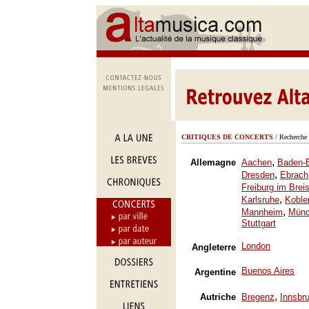
CRITIQUES DE CONCERTS
/ Recherche 
,
Allemagne
Aachen
Baden-
,
Dresden
Ebrach
Freiburg im Brei
,
Karlsruhe
Koble
,
Mannheim
Mün
Stuttgart
London
Angleterre
Buenos Aires
Argentine
,
Autriche
Bregenz
Innsbr