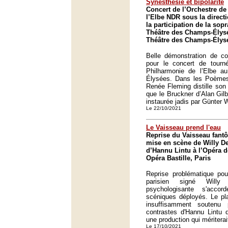
Synesthésie et bipolarité
Concert de l’Orchestre de
l’Elbe NDR sous la directi
la participation de la so
Théâtre des Champs-Élysé
Théâtre des Champs-Élysé
Belle démonstration de co
pour le concert de tourné
Philharmonie de l’Elbe 
Élysées. Dans les Poème
Renée Fleming distille son 
que le Bruckner d’Alan Gilbe
instaurée jadis par Günter
Le 22/10/2021
Le Vaisseau prend l'eau
Reprise du Vaisseau fant
mise en scène de Willy De
d’Hannu Lintu à l’Opéra d
Opéra Bastille, Paris
Reprise problématique po
parisien signé Willy
psychologisante s'acc
scéniques déployés. Le pla
insuffisamment soutenu 
contrastes d'Hannu Lintu 
une production qui méritera
Le 17/10/2021