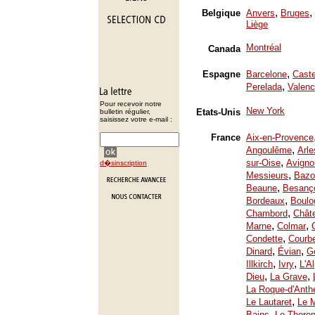
,
,
Belgique
Anvers
Bruges
Liège
Montréal
Canada
,
Espagne
Barcelone
Caste
,
Perelada
Valenc
Pour recevoir notre
New York
Etats-Unis
bulletin régulier,
saisissez votre e-mail :
France
Aix-en-Provence
,
Angoulême
Arle
,
sur-Oise
Avigno
d�sinscription
,
Messieurs
Bazo
,
Beaune
Besanç
,
Bordeaux
Boulo
,
Chambord
Chât
,
,
Marne
Colmar
,
Condette
Courb
,
,
Dinard
Évian
Ge
,
,
Illkirch
Ivry
L'A
,
,
Dieu
La Grave
La Roque-d'Anth
,
Le Lautaret
Le 
,
Bains
Le Thoron