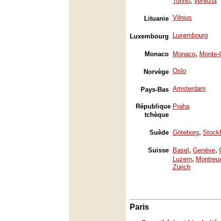
,
Torino
Venezia
Vilnius
Lituanie
Luxembourg
Luxembourg
,
Monaco
Monaco
Monte-
Oslo
Norvège
Amsterdam
Pays-Bas
République
Praha
tchèque
,
Suède
Göteborg
Stock
,
,
Suisse
Basel
Genève
,
Luzern
Montreu
Zürich
Paris