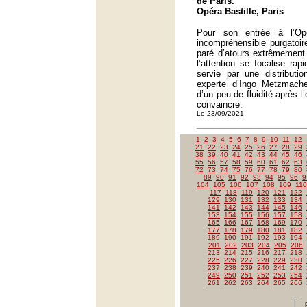
de Paris.
Opéra Bastille, Paris
Pour son entrée à l’Op
incompréhensible purgatoir
paré d’atours extrêmement 
l’attention se focalise ra
servie par une distributio
experte d’Ingo Metzmach
d’un peu de fluidité après l
convaincre.
Le 23/09/2021
1
2
3
4
5
6
7
8
9
10
11
12
21
22
23
24
25
26
27
28
29
38
39
40
41
42
43
44
45
46
55
56
57
58
59
60
61
62
63
72
73
74
75
76
77
78
79
80
89
90
91
92
93
94
95
96
9
104
105
106
107
108
109
110
117
118
119
120
121
122
129
130
131
132
133
134
141
142
143
144
145
146
153
154
155
156
157
158
165
166
167
168
169
170
177
178
179
180
181
182
189
190
191
192
193
194
201
202
203
204
205
206
213
214
215
216
217
218
225
226
227
228
229
230
237
238
239
240
241
242
249
250
251
252
253
254
261
262
263
264
265
266
[