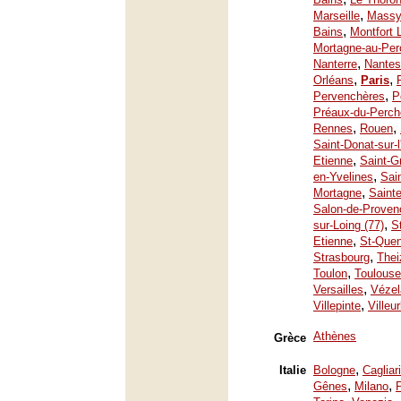
,
Marseille
Mass
,
Bains
Montfort 
Mortagne-au-Per
,
Nanterre
Nantes
,
,
Orléans
Paris
,
Pervenchères
P
Préaux-du-Perch
,
,
Rennes
Rouen
Saint-Donat-sur-
,
Etienne
Saint-G
,
en-Yvelines
Sai
,
Mortagne
Saint
Salon-de-Proven
,
sur-Loing (77)
S
,
Etienne
St-Quen
,
Strasbourg
Thei
,
Toulon
Toulouse
,
Versailles
Vézel
,
Villepinte
Villeu
Athènes
Grèce
,
Italie
Bologne
Cagliari
,
,
Gênes
Milano