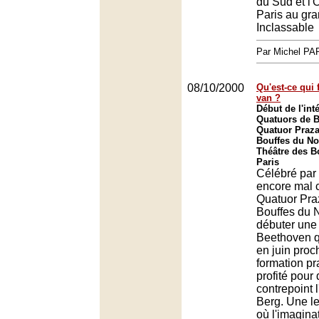
du Sud et l'
Paris au gra
Inclassable
Par Michel P
08/10/2000
Qu'est-ce qui 
van ?
Début de l'int
Quatuors de B
Quatuor Praza
Bouffes du No
Théâtre des B
Paris
Célébré par
encore mal 
Quatuor Praz
Bouffes du 
débuter une 
Beethoven q
en juin proc
formation pr
profité pour
contrepoint 
Berg. Une l
où l'imagina