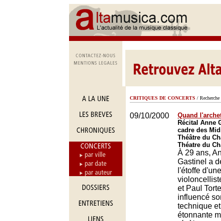
CRITIQUES DE CONCERTS
/ Recherche 
09/10/2000
Quand l'arche
Récital Anne G
cadre des Mid
Théâtre du Châ
Théatre du Châ
À 29 ans, A
Gastinel a d
l'étoffe d'u
violoncellis
et Paul Torte
influencé so
technique et
étonnante m