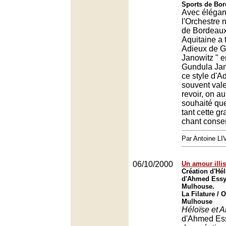
Sports de Bor
Avec élégan
l'Orchestre 
de Bordeaux
Aquitaine a 
Adieux de 
Janowitz " 
Gundula Jano
ce style d'A
souvent val
revoir, on a
souhaité que
tant cette 
chant conse
Par Antoine LI
06/10/2000
Un amour illis
Création d'Hél
d'Ahmed Essya
Mulhouse.
La Filature / 
Mulhouse
Héloïse et A
d'Ahmed Ess