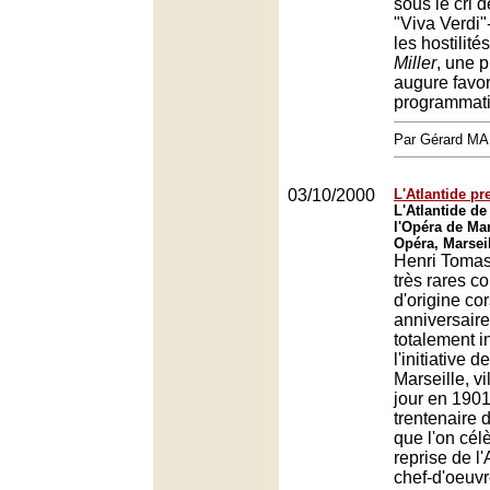
sous le cri d
"Viva Verdi"-
les hostilit
Miller
, une p
augure favo
programmati
Par Gérard M
03/10/2000
L'Atlantide p
L'Atlantide de
l'Opéra de Mar
Opéra, Marsei
Henri Tomasi
très rares c
d'origine co
anniversaire
totalement 
l'initiative 
Marseille, vil
jour en 1901
trentenaire 
que l'on cél
reprise de l'
chef-d'oeuvr