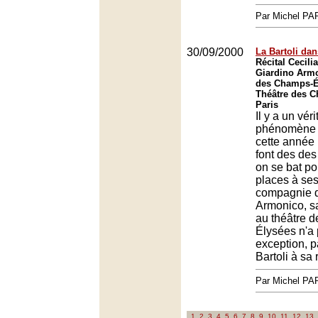
Par Michel P
30/09/2000
La Bartoli dan
Récital Cecilia
Giardino Armo
des Champs-É
Théâtre des 
Paris
Il y a un vér
phénomène B
cette année 
font des des
on se bat po
places à ses
compagnie d
Armonico, sa
au théâtre 
Élysées n'a 
exception, p
Bartoli à sa 
Par Michel P
1
2
3
4
5
6
7
8
9
10
11
12
13