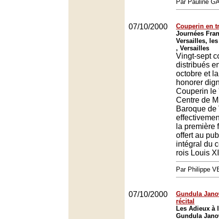
Par Pauline 
07/10/2000
Couperin en t
Journées Fran
Versailles, les
, Versailles
Vingt-sept c
distribués e
octobre et la
honorer dig
Couperin le 
Centre de M
Baroque de 
effectivemen
la première f
offert au pub
intégral du 
rois Louis X
Par Philippe 
07/10/2000
Gundula Janow
récital
Les Adieux à 
Gundula Janow