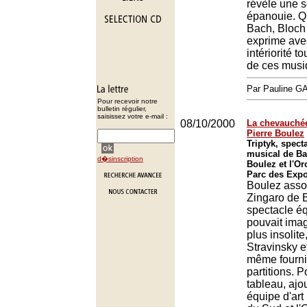
révèle une s
épanouie. Qu
Bach, Bloch 
exprime ave
intériorité t
de ces musi
Par Pauline 
Pour recevoir notre
bulletin régulier,
saisissez votre e-mail :
08/10/2000
La chevauchée
Pierre Boulez
Triptyk, spect
musical de Ba
d�sinscription
Boulez et l'Or
Parc des Expos
Boulez asso
Zingaro de 
spectacle éq
pouvait imag
plus insolite
Stravinsky e
même fourni
partitions. 
tableau, ajo
équipe d'art 