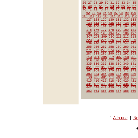
26
27
28
29
30
31
32
33
34
35
48
49
50
51
52
53
54
55
56
57
70
71
72
73
74
75
76
77
78
79
92
93
94
95
96
97
98
99
100
110
111
112
113
114
115
116
117
127
128
129
130
131
132
133
143
144
145
146
147
148
149
159
160
161
162
163
164
165
175
176
177
178
179
180
181
191
192
193
194
195
196
197
207
208
209
210
211
212
213
223
224
225
226
227
228
229
239
240
241
242
243
244
245
255
256
257
258
259
260
261
271
272
273
274
275
276
277
287
288
289
290
291
292
293
303
304
305
306
307
308
309
319
320
321
322
323
324
325
335
336
337
338
339
340
341
351
352
353
354
355
356
357
367
368
369
370
371
372
373
383
384
385
386
387
388
389
399
400
401
402
403
404
405
415
416
417
418
419
420
421
431
432
433
434
435
436
437
447
448
449
450
451
452
453
463
464
465
466
467
468
469
[
A la une
|
No