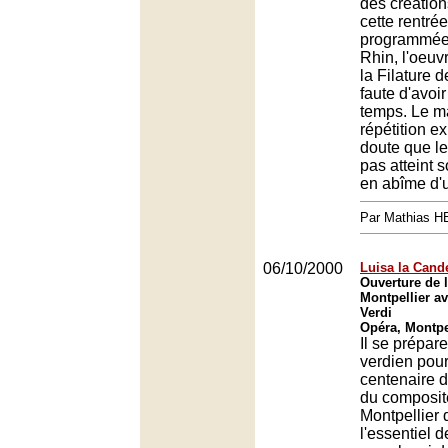
des création
cette rentrée
programmée 
Rhin, l'oeuv
la Filature 
faute d'avoir
temps. Le 
répétition e
doute que le
pas atteint s
en abîme d'un
Par Mathias 
06/10/2000
Luisa la Cand
Ouverture de l
Montpellier av
Verdi
Opéra, Montpe
Il se prépar
verdien pour
centenaire d
du composit
Montpellier 
l'essentiel d