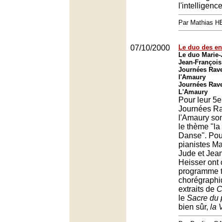
l'intelligence
Par Mathias 
07/10/2000
Le duo des en
Le duo Marie-
Jean-François
Journées Rave
l'Amaury
Journées Rave
L'Amaury
Pour leur 5e
Journées Ra
l'Amaury so
le thème "la
Danse". Pour 
pianistes M
Jude et Jea
Heisser ont 
programme t
chorégraphi
extraits de
C
le
Sacre du 
bien sûr,
la 