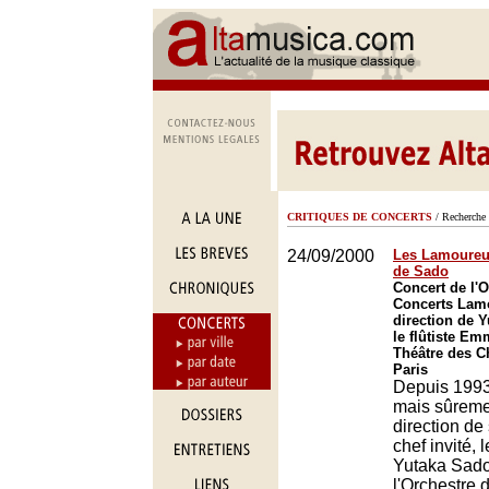
CRITIQUES DE CONCERTS
/ Recherche 
24/09/2000
Les Lamoureu
de Sado
Concert de l'
Concerts Lamo
direction de 
le flûtiste E
Théâtre des 
Paris
Depuis 1993
mais sûremen
direction de
chef invité, 
Yutaka Sado
l'Orchestre 