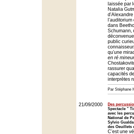
laissée par l
Natalia Gut
d'Alexandre
l'auditorium
dans Beetho
Schumann, 
déconvenue 
public curie
connaisseur,
qu'une mira
en ré mineu
Chostakovit
rassurer qua
capacités d
interprètes 
Par Stéphane 
21/09/2000
Des percussio
Spectacle " T
avec les perc
National de Pa
Sylvio Gualda
des Oeuillets d
C'est une vé