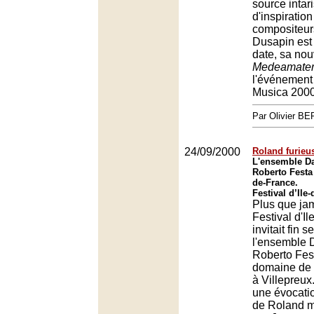
source intar
d'inspiration
compositeur
Dusapin est 
date, sa nou
Medeamater
l'événement 
Musica 2000
Par Olivier 
24/09/2000
Roland furieu
L'ensemble D
Roberto Festa 
de-France.
Festival d’Ile
Plus que jama
Festival d'I
invitait fin 
l'ensemble 
Roberto Fes
domaine de
à Villepreu
une évocatio
de Roland m