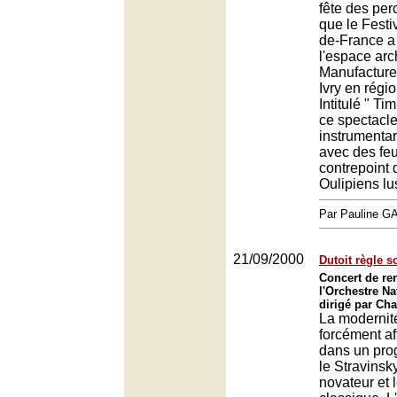
fête des per
que le Festiv
de-France a
l'espace arch
Manufacture 
Ivry en régi
Intitulé " Ti
ce spectacle
instrumentar
avec des feu
contrepoint 
Oulipiens lus
Par Pauline 
21/09/2000
Dutoit règle s
Concert de re
l'Orchestre Na
dirigé par Cha
La modernité
forcément af
dans un pr
le Stravinsky
novateur et 