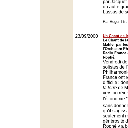
par Jacquet
un autre gr
Lassus de s
Par Roger TE
23/09/2000
Un Chant de la
Le Chant de la
Mahler par les
l'Orchestre P
Radio France 
Rophé.
Vendredi der
solistes de 
Philharmoni
France ont r
difficile : d
la terre
de Ma
version réin
l'économie "
sans donner
qu'il s'agiss
seulement m
générosité 
Rophé y a 