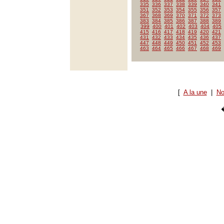
335
336
337
338
339
340
341
351
352
353
354
355
356
357
367
368
369
370
371
372
373
383
384
385
386
387
388
389
399
400
401
402
403
404
405
415
416
417
418
419
420
421
431
432
433
434
435
436
437
447
448
449
450
451
452
453
463
464
465
466
467
468
469
[
A la une
|
No