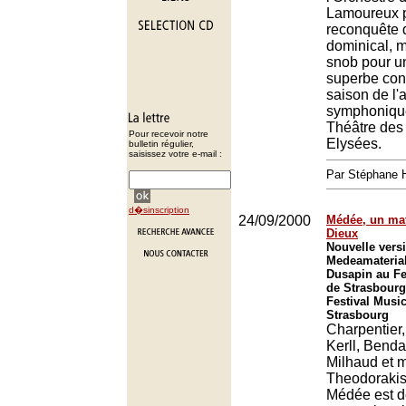
Lamoureux p
reconquête d
dominical, 
snob pour u
superbe conc
saison de l'
symphonique
Théâtre de
Pour recevoir notre
Elysées.
bulletin régulier,
saisissez votre e-mail :
Par Stéphane 
d�sinscription
24/09/2000
Médée, un mat
Dieux
Nouvelle vers
Medeamaterial
Dusapin au Fe
de Strasbourg
Festival Music
Strasbourg
Charpentier
Kerll, Benda
Milhaud et
Theodorakis
Médée est d