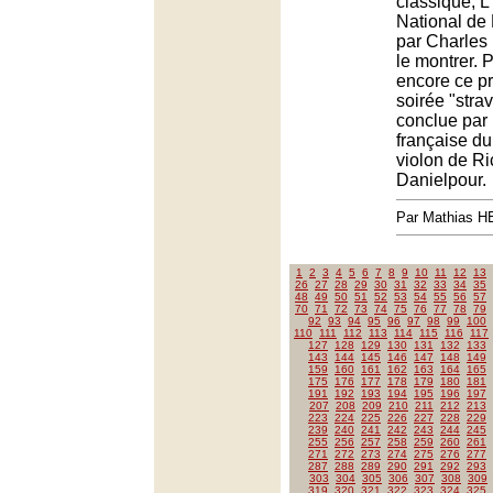
classique, L
National de 
par Charles 
le montrer. 
encore ce pr
soirée "stra
conclue par 
française du
violon de R
Danielpour.
Par Mathias 
1
2
3
4
5
6
7
8
9
10
11
12
13
26
27
28
29
30
31
32
33
34
35
48
49
50
51
52
53
54
55
56
57
70
71
72
73
74
75
76
77
78
79
92
93
94
95
96
97
98
99
100
110
111
112
113
114
115
116
117
127
128
129
130
131
132
133
143
144
145
146
147
148
149
159
160
161
162
163
164
165
175
176
177
178
179
180
181
191
192
193
194
195
196
197
207
208
209
210
211
212
213
223
224
225
226
227
228
229
239
240
241
242
243
244
245
255
256
257
258
259
260
261
271
272
273
274
275
276
277
287
288
289
290
291
292
293
303
304
305
306
307
308
309
319
320
321
322
323
324
325