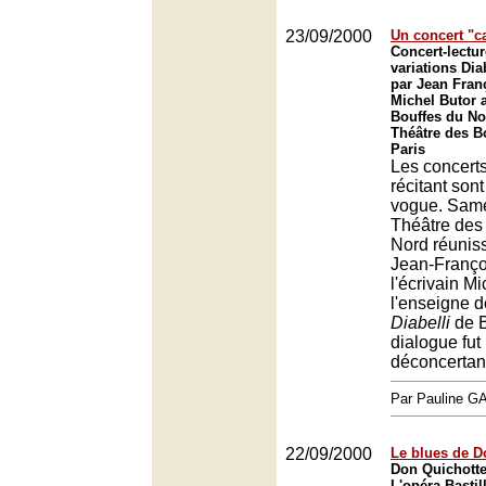
23/09/2000
Un concert "c
Concert-lectu
variations Dia
par Jean Franç
Michel Butor 
Bouffes du No
Théâtre des B
Paris
Les concert
récitant sont
vogue. Samed
Théâtre des
Nord réuniss
Jean-Franço
l'écrivain M
l'enseigne 
Diabelli
de B
dialogue fut
déconcertan
Par Pauline 
22/09/2000
Le blues de D
Don Quichotte
L'opéra Bastil