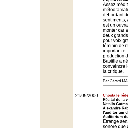
Assez médita
mélodramati
débordant d
sentiments,
est un ouvrag
monter car a
deux grands
pour voix gr
féminin de 
importance.
production d
Bastille a 
convaincre l
la critique.
Par Gérard M
21/09/2000
Chosta le réd
Récital de la v
Natalia Gutma
Alexandre Rab
l'auditorium 
Auditorium du
Etrange sen
sonore que 