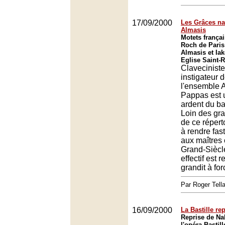
17/09/2000
Les Grâces na
Almasis
Motets françai
Roch de Paris
Almasis et Ia
Eglise Saint-
Claveciniste
instigateur 
l'ensemble 
Pappas est 
ardent du ba
Loin des gr
de ce réperto
à rendre fas
aux maîtres 
Grand-Siècle
effectif est re
grandit à for
Par Roger Tella
16/09/2000
La Bastille re
Reprise de Na
l'opéra Bastil