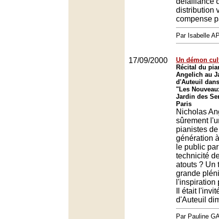
défaillance q
distribution
compense pas
Par Isabelle
17/09/2000
Un démon cult
Récital du pia
Angelich au J
d'Auteuil dans
"Les Nouveaux
Jardin des Ser
Paris
Nicholas Ang
sûrement l'u
pianistes de
génération à
le public par
technicité d
atouts ? Un 
grande pléni
l'inspiration
Il était l'inv
d'Auteuil di
Par Pauline 