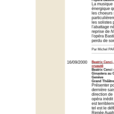
La musique 
énergique qu
les choeurs 
particulière
les solistes
l'abattage né
reprise de
N
l'opéra Basti
perdu de son
Par Michel P
16/09/2000
Beatrix Cenci,
cruauté
Beatrix Cenci 
Ginastera au 
Genève
Grand Théâtre
Présenter p
dernière sai
direction d
opéra inédit
est terrible
tel est le déf
Renée Aupha