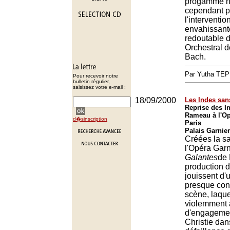
progamme ne
cependant p
l'interventio
envahissant
redoutable 
Orchestral d
Bach.
Par Yutha TEP
Pour recevoir notre
bulletin régulier,
saisissez votre e-mail :
18/09/2000
Les Indes san
Reprise des I
Rameau à l'Op
d�sinscription
Paris
Palais Garnier
Créées la sa
l'Opéra Garn
Galantes
de
production 
jouissent d'
presque cons
scène, laque
violemment 
d'engagemen
Christie dan