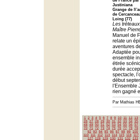
de France par
Justiniana
Grange de l\'
de Cercanceau
Loing (77)
Les tréteaux
Maître Pierr
Manuel de F
relate un ép
aventures d
Adaptée pour
ensemble in
étirée scén
durée accep
spectacle, l
début septe
l'Ensemble J
rien gagné e
Par Mathias 
1
2
3
4
5
6
7
8
9
10
11
12
13
26
27
28
29
30
31
32
33
34
35
48
49
50
51
52
53
54
55
56
57
70
71
72
73
74
75
76
77
78
79
92
93
94
95
96
97
98
99
100
110
111
112
113
114
115
116
117
127
128
129
130
131
132
133