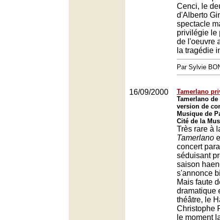
Cenci, le d
d'Alberto Gi
spectacle m
privilégie le
de l'oeuvre 
la tragédie i
Par Sylvie BO
16/09/2000
Tamerlano pri
Tamerlano de
version de con
Musique de Pa
Cité de la Mus
Très rare à 
Tamerlano
e
concert para
séduisant p
saison haen
s'annonce bi
Mais faute 
dramatique e
théâtre, le 
Christophe 
le moment la