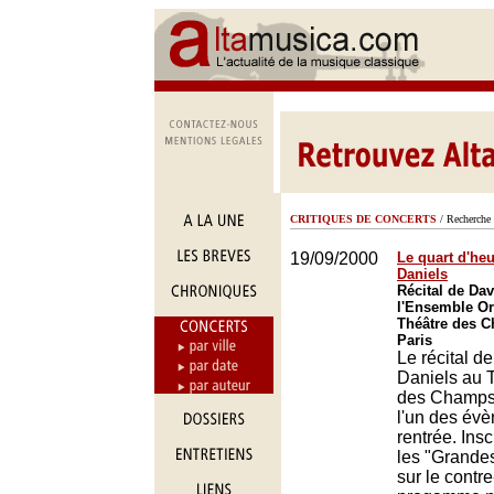
CRITIQUES DE CONCERTS
/ Recherche 
19/09/2000
Le quart d'he
Daniels
Récital de Dav
l'Ensemble Or
Théâtre des 
Paris
Le récital d
Daniels au 
des Champs 
l'un des év
rentrée. Insc
les "Grandes
sur le contre