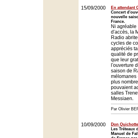
15/09/2000
En attendant
Concert d'ouve
nouvelle sais
France.
Ni agréable n
d'accès, la 
Radio abrit
cycles de co
appréciés ta
qualité de 
que leur gra
l'ouverture 
saison de R
mélomanes é
plus nombre
pouvaient ac
salles Trenet
Messiaen.
Par Olivier 
10/09/2000
Don Quichotte
Les Tréteaux d
Manuel de Fall