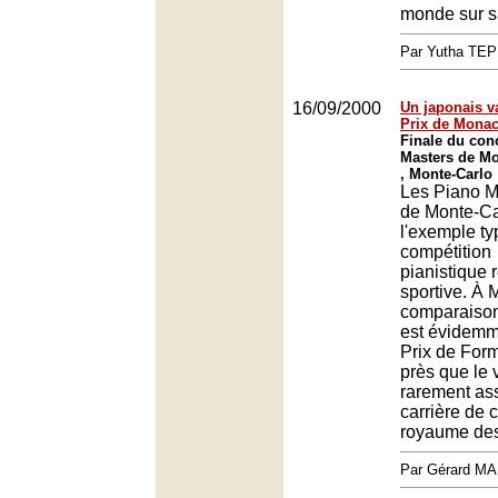
monde sur s
Par Yutha TEP
16/09/2000
Un japonais v
Prix de Mona
Finale du con
Masters de Mo
, Monte-Carlo
Les Piano M
de Monte-Ca
l'exemple ty
compétition
pianistique r
sportive. À 
comparaison
est évidemm
Prix de Form
près que le 
rarement as
carrière de
royaume de
Par Gérard M