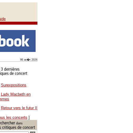
aide
06 ao�t 2026
Surexpositions
Lady Macbeth en
ammes
Retour vers le futur II
ous les concerts
]