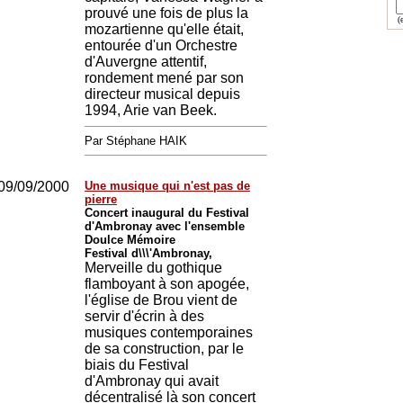
prouvé une fois de plus la
(e
mozartienne qu'elle était,
entourée d'un Orchestre
d'Auvergne attentif,
rondement mené par son
directeur musical depuis
1994, Arie van Beek.
Par Stéphane HAIK
09/09/2000
Une musique qui n'est pas de
pierre
Concert inaugural du Festival
d'Ambronay avec l'ensemble
Doulce Mémoire
Festival d\\\'Ambronay,
Merveille du gothique
flamboyant à son apogée,
l'église de Brou vient de
servir d'écrin à des
musiques contemporaines
de sa construction, par le
biais du Festival
d'Ambronay qui avait
décentralisé là son concert