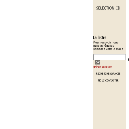
Pour recevoir notre
bulletin régulier,
saisissez votre e-mail :
d�sinscription