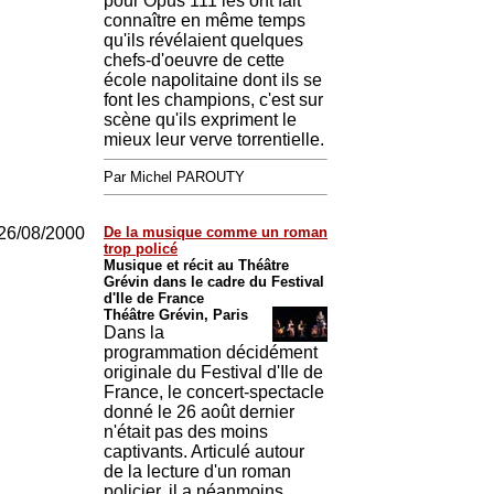
pour Opus 111 les ont fait
connaître en même temps
qu'ils révélaient quelques
chefs-d'oeuvre de cette
école napolitaine dont ils se
font les champions, c'est sur
scène qu'ils expriment le
mieux leur verve torrentielle.
Par Michel PAROUTY
26/08/2000
De la musique comme un roman
trop policé
Musique et récit au Théâtre
Grévin dans le cadre du Festival
d'Ile de France
Théâtre Grévin, Paris
Dans la
programmation décidément
originale du Festival d'Ile de
France, le concert-spectacle
donné le 26 août dernier
n'était pas des moins
captivants. Articulé autour
de la lecture d'un roman
policier, il a néanmoins