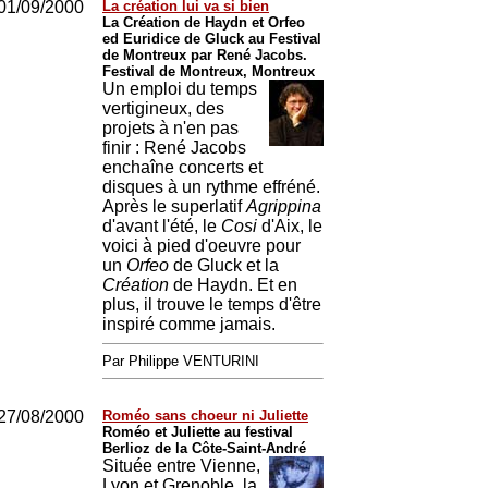
01/09/2000
La création lui va si bien
La Création de Haydn et Orfeo
ed Euridice de Gluck au Festival
de Montreux par René Jacobs.
Festival de Montreux, Montreux
Un emploi du temps
vertigineux, des
projets à n'en pas
finir : René Jacobs
enchaîne concerts et
disques à un rythme effréné.
Après le superlatif
Agrippina
d'avant l'été, le
Cosi
d'Aix, le
voici à pied d'oeuvre pour
un
Orfeo
de Gluck et la
Création
de Haydn. Et en
plus, il trouve le temps d'être
inspiré comme jamais.
Par Philippe VENTURINI
27/08/2000
Roméo sans choeur ni Juliette
Roméo et Juliette au festival
Berlioz de la Côte-Saint-André
Située entre Vienne,
Lyon et Grenoble, la