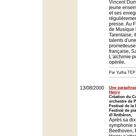
Vincent Dume
jeune ensem
et ses enreg
régulièremen
presse. Au Fe
de Musique 
Tarentaise, il
talents d'une
prometteuse
française, S
L'alchimie p
opérée.
Par Yutha TEP
13/08/2000
Une paraphras
Henry
Création du C
orchestre de P
Festival de l
Festival de pi
d\'Anthéron,
Après sa di
symphonie s
Beethoven, 