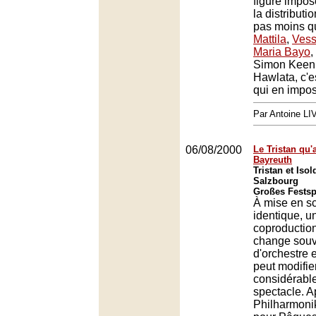
figure impo
la distribut
pas moins 
Mattila
,
Vess
Maria Bayo
,
Simon Keenl
Hawlata, c'e
qui en impo
Par Antoine LI
06/08/2000
Le Tristan qu'
Bayreuth
Tristan et Isol
Salzbourg
Großes Festsp
À mise en s
identique, u
coproduction
change souv
d'orchestre 
peut modifie
considérabl
spectacle. A
Philharmoni