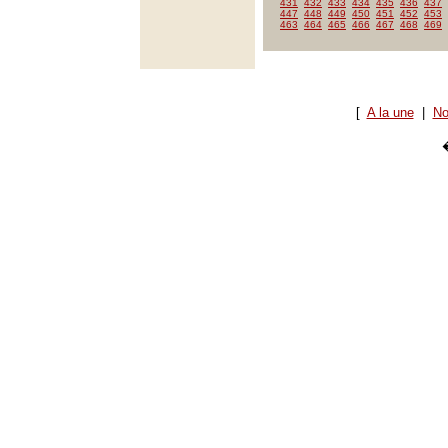
431
432
433
434
435
436
437
447
448
449
450
451
452
453
463
464
465
466
467
468
469
[
A la une
|
No