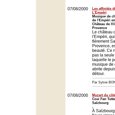
07/08/2000
Les affinités é
L'Empéri
Musique de ch
de l'Empéri e
Château de l\\
Provence
Le château 
l'Empéri, qu
fièrement S
Provence, es
beauté. Ce n
pas la seule
laquelle le pe
musique de 
abrite depuis
détour.
Par Sylvie BO
07/08/2000
Mozart du côt
Cosi Fan Tutte
Salzbourg
,
À Salzbourg,