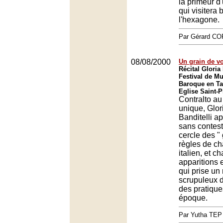
la primeur d
qui visitera 
l'hexagone.
Par Gérard C
08/08/2000
Un grain de vo
Récital Gloria 
Festival de Mu
Baroque en Ta
Eglise Saint-P
Contralto au
unique, Glor
Banditelli ap
sans contes
cercle des "
règles de c
italien, et 
apparitions 
qui prise un
scrupuleux d
des pratique
époque.
Par Yutha TEP