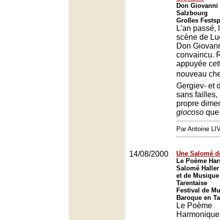
Don Giovanni 
Salzbourg
Großes Festsp
L'an passé, 
scène de Lu
Don Giovanni
convaincu. 
appuyée cet
nouveau chef
Gergiev- et d
sans failles,
propre dimen
giocoso
qu
Par Antoine LI
14/08/2000
Une Salomé d
Le Poème Har
Salomé Haller 
et de Musique
Tarentaise
Festival de Mu
Baroque en Ta
Le Poème
Harmonique