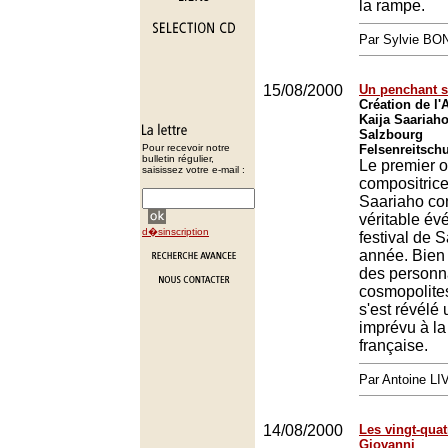
la rampe.
Par Sylvie BO
15/08/2000
Un penchant si
Création de l'
Kaija Saariaho
Salzbourg
Pour recevoir notre
Felsenreitsch
bulletin régulier,
Le premier o
saisissez votre e-mail :
compositrice
Saariaho con
véritable é
d�sinscription
festival de 
année. Bien
des personna
cosmopolites
s'est révélé
imprévu à la
française.
Par Antoine LI
14/08/2000
Les vingt-qua
Giovanni