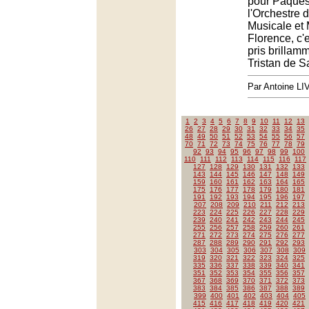
pour Pâques
l'Orchestre 
Musicale et
Florence, c'
pris brillam
Tristan de S
Par Antoine LI
1
2
3
4
5
6
7
8
9
10
11
12
13
26
27
28
29
30
31
32
33
34
35
48
49
50
51
52
53
54
55
56
57
70
71
72
73
74
75
76
77
78
79
92
93
94
95
96
97
98
99
100
110
111
112
113
114
115
116
117
127
128
129
130
131
132
133
143
144
145
146
147
148
149
159
160
161
162
163
164
165
175
176
177
178
179
180
181
191
192
193
194
195
196
197
207
208
209
210
211
212
213
223
224
225
226
227
228
229
239
240
241
242
243
244
245
255
256
257
258
259
260
261
271
272
273
274
275
276
277
287
288
289
290
291
292
293
303
304
305
306
307
308
309
319
320
321
322
323
324
325
335
336
337
338
339
340
341
351
352
353
354
355
356
357
367
368
369
370
371
372
373
383
384
385
386
387
388
389
399
400
401
402
403
404
405
415
416
417
418
419
420
421