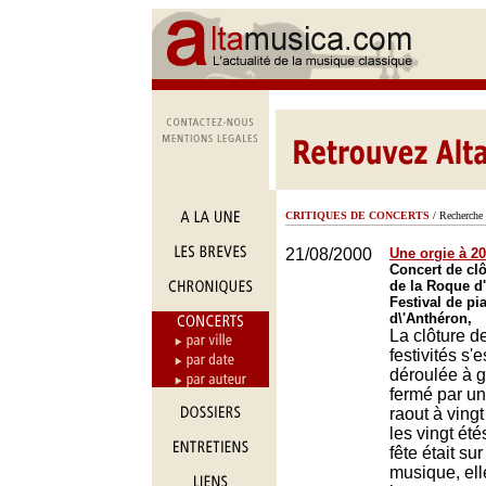
CRITIQUES DE CONCERTS
/ Recherche 
21/08/2000
Une orgie à 20
Concert de clô
de la Roque d
Festival de pi
d\'Anthéron,
La clôture d
festivités s'e
déroulée à g
fermé par u
raout à vingt
les vingt été
fête était su
musique, ell