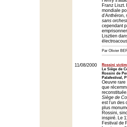
Henry s'atta
Franz Liszt.
mondiale po
d'Anthéron,
sans orches
cependant p
emprisonner
Lisztien dans
électroacous
Par Olivier 
11/08/2000
Rossini victi
Le Siège de Co
Rossini de Pes
Palafestival, 
Oeuvre rare
que récemm
reconstituée
Siège de Co
est l'un des
plus monum
Rossini, sin
inspiré. Le 1
Festival de