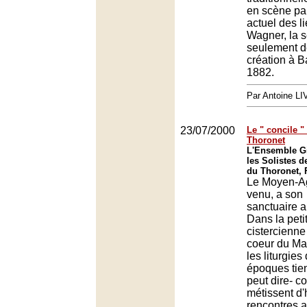
en scène par
actuel des l
Wagner, la 
seulement d
création à B
1882.
Par Antoine LI
23/07/2000
Le " concile "
Thoronet
L'Ensemble Gi
les Solistes d
du Thoronet, 
Le Moyen-Ag
venu, a son
sanctuaire a
Dans la pet
cistercienn
coeur du Ma
les liturgie
époques tien
peut dire- co
métissent d
rencontres a