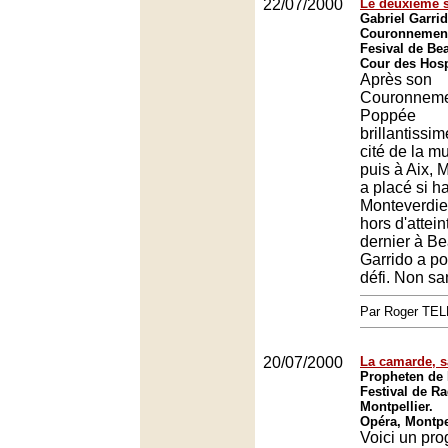
22/07/2000
Le deuxième 
Gabriel Garrid
Couronnement
Fesival de Be
Cour des Hos
Après son
Couronneme
Poppée
brillantissim
cité de la m
puis à Aix,
a placé si h
Monteverdien
hors d'attei
dernier à Be
Garrido a po
défi. Non sa
Par Roger TE
20/07/2000
La camarde, s
Propheten de 
Festival de Ra
Montpellier.
Opéra, Montpe
Voici un pr