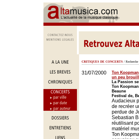
CRITIQUES DE CONCERTS
/ Recherche 
31/07/2000
Ton Koopman,
un peu brouil
La Passion se
Ton Koopman 
Beaune
Festival de, 
Audacieux pr
de recréer 
perdue de 
Sebastian B
réutilisant p
matériel mus
Ton Koopman