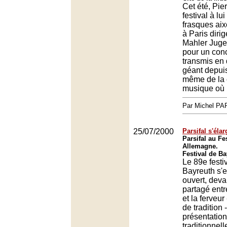
Cet été, Pie
festival à lu
frasques aixo
à Paris diri
Mahler Juge
pour un con
transmis en 
géant depuis
même de la c
musique où i
Par Michel P
25/07/2000
Parsifal s'élar
Parsifal au Fe
Allemagne.
Festival de Ba
Le 89e festi
Bayreuth s'e
ouvert, deva
partagé entr
et la ferveur
de tradition 
présentation
traditionnel