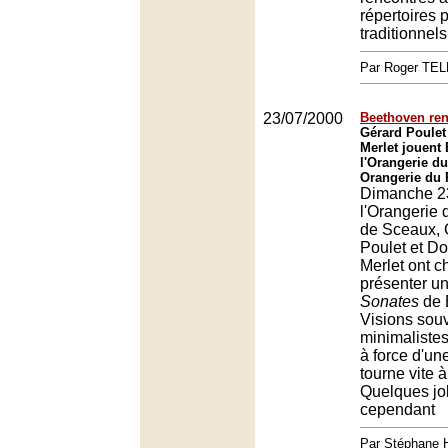
répertoires 
traditionnels
Par Roger TE
23/07/2000
Beethoven re
Gérard Poulet
Merlet jouent
l'Orangerie d
Orangerie du 
Dimanche 23 
l'Orangerie 
de Sceaux, 
Poulet et D
Merlet ont c
présenter u
Sonates
de 
Visions sou
minimalistes
à force d'un
tourne vite à
Quelques jol
cependant
Par Stéphane 