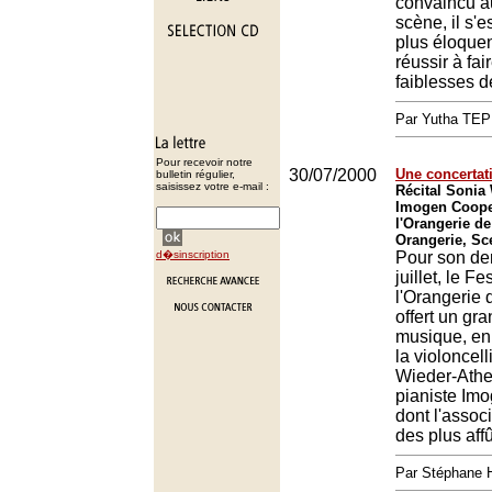
convaincu a
scène, il s'
plus éloque
réussir à fai
faiblesses de
Par Yutha TEP
Pour recevoir notre
30/07/2000
Une concertati
bulletin régulier,
saisissez votre e-mail :
Récital Sonia
Imogen Cooper
l'Orangerie d
Orangerie, Sc
d�sinscription
Pour son der
juillet, le Fe
l'Orangerie
offert un g
musique, en
la violoncel
Wieder-Ather
pianiste Im
dont l'assoc
des plus aff
Par Stéphane 