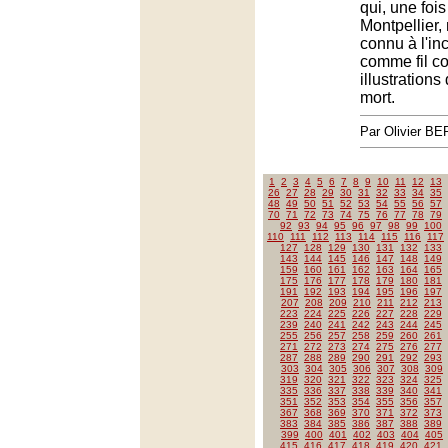
qui, une foi
Montpellier,
connu à l'i
comme fil c
illustration
mort.
Par Olivier 
1
2
3
4
5
6
7
8
9
10
11
12
13
26
27
28
29
30
31
32
33
34
35
48
49
50
51
52
53
54
55
56
57
70
71
72
73
74
75
76
77
78
79
92
93
94
95
96
97
98
99
100
110
111
112
113
114
115
116
117
127
128
129
130
131
132
133
143
144
145
146
147
148
149
159
160
161
162
163
164
165
175
176
177
178
179
180
181
191
192
193
194
195
196
197
207
208
209
210
211
212
213
223
224
225
226
227
228
229
239
240
241
242
243
244
245
255
256
257
258
259
260
261
271
272
273
274
275
276
277
287
288
289
290
291
292
293
303
304
305
306
307
308
309
319
320
321
322
323
324
325
335
336
337
338
339
340
341
351
352
353
354
355
356
357
367
368
369
370
371
372
373
383
384
385
386
387
388
389
399
400
401
402
403
404
405
415
416
417
418
419
420
421