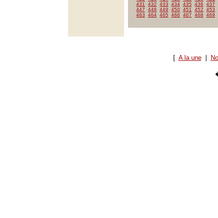
431
432
433
434
435
436
437
447
448
449
450
451
452
453
463
464
465
466
467
468
469
[
A la une
|
No