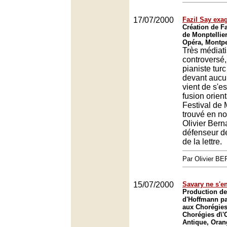
17/07/2000
Fazil Say exag
Création de Fa
de Monptellier
Opéra, Montpe
Très médiati
controversé,
pianiste turc
devant aucu
vient de s'e
fusion orient
Festival de M
trouvé en no
Olivier Bern
défenseur de
de la lettre.
Par Olivier 
15/07/2000
Savary ne s'en
Production de
d'Hoffmann p
aux Chorégies
Chorégies d\'
Antique, Oran