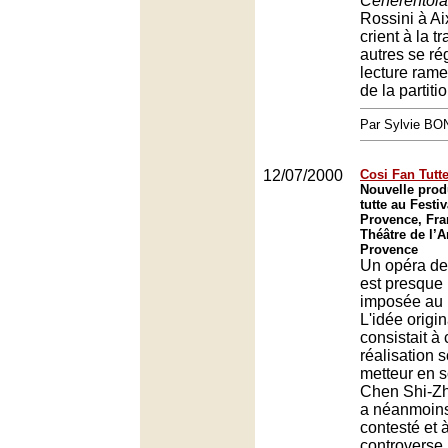
Cenerentola
Rossini à Ai
crient à la t
autres se ré
lecture rame
de la partiti
Par Sylvie BO
12/07/2000
Cosi Fan Tutte
Nouvelle prod
tutte au Festiv
Provence, Fra
Théâtre de l’A
Provence
Un opéra de
est presque 
imposée au F
L'idée origi
consistait à 
réalisation 
metteur en s
Chen Shi-Zh
a néanmoins
contesté et 
controverse, 