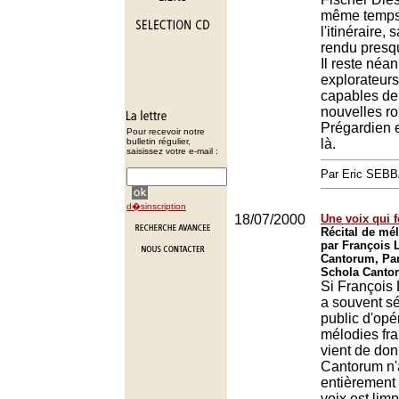
même temps 
l'itinéraire, 
rendu presqu
Il reste néa
explorateurs
capables de 
nouvelles ro
Prégardien e
Pour recevoir notre
bulletin régulier,
là.
saisissez votre e-mail :
Par Eric SEB
d�sinscription
18/07/2000
Une voix qui 
Récital de mé
par François 
Cantorum, Par
Schola Cantor
Si François
a souvent sé
public d'opér
mélodies fra
vient de don
Cantorum n'
entièrement
voix est lim