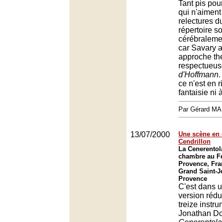
Tant pis pou
qui n'aiment
relectures d
répertoire s
cérébraleme
car Savary a
approche thé
respectueu
d'Hoffmann
.
ce n'est en r
fantaisie ni 
Par Gérard M
13/07/2000
Une scène en c
Cendrillon
La Cenerentol
chambre au Fe
Provence, Fra
Grand Saint-J
Provence
C'est dans 
version rédu
treize instr
Jonathan Do