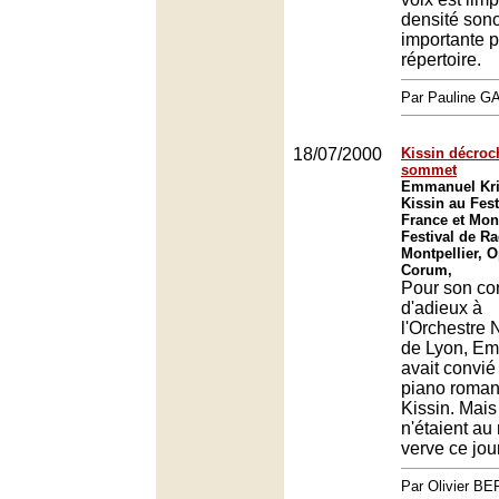
densité sono
importante p
répertoire.
Par Pauline 
18/07/2000
Kissin décroc
sommet
Emmanuel Kri
Kissin au Fest
France et Mont
Festival de Ra
Montpellier, O
Corum,
Pour son co
d'adieux à
l'Orchestre 
de Lyon, Em
avait convi
piano roman
Kissin. Mais 
n'étaient au 
verve ce jour
Par Olivier 