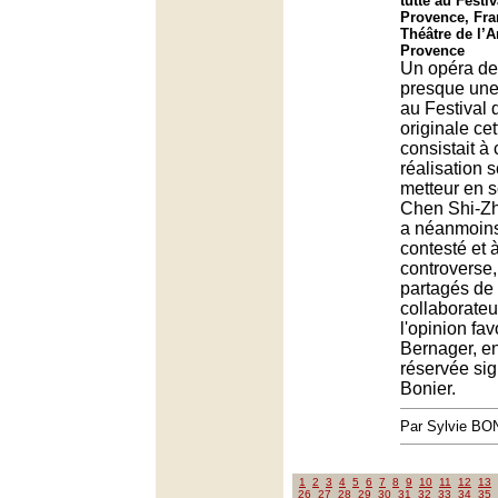
tutte au Festiv
Provence, Fra
Théâtre de l’A
Provence
Un opéra de
presque une
au Festival d
originale ce
consistait à 
réalisation 
metteur en s
Chen Shi-Zh
a néanmoins
contesté et 
controverse, 
partagés de
collaborateu
l'opinion fav
Bernager, en
réservée si
Bonier.
Par Sylvie BO
1
2
3
4
5
6
7
8
9
10
11
12
13
26
27
28
29
30
31
32
33
34
35