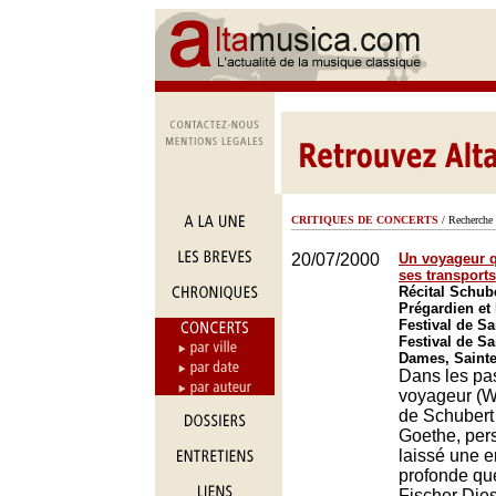
CRITIQUES DE CONCERTS
/ Recherche 
20/07/2000
Un voyageur 
ses transports
Récital Schub
Prégardien et
Festival de Sa
Festival de S
Dames, Saint
Dans les pa
voyageur (W
de Schubert 
Goethe, per
laissé une e
profonde que
Fischer Die