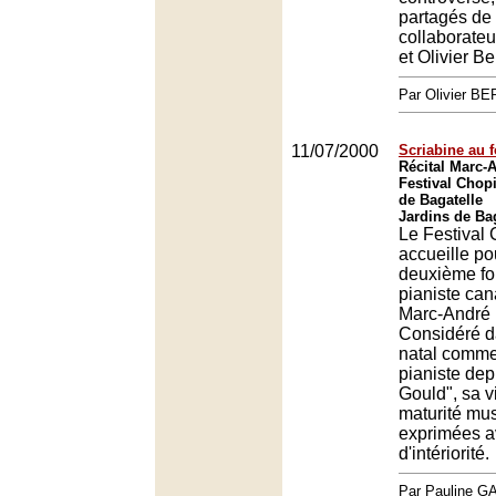
partagés de
collaborateu
et Olivier B
Par Olivier 
11/07/2000
Scriabine au 
Récital Marc-
Festival Chopi
de Bagatelle
Jardins de Bag
Le Festival
accueille po
deuxième foi
pianiste ca
Marc-André 
Considéré d
natal comme 
pianiste de
Gould", sa vi
maturité mus
exprimées 
d'intériorité.
Par Pauline 