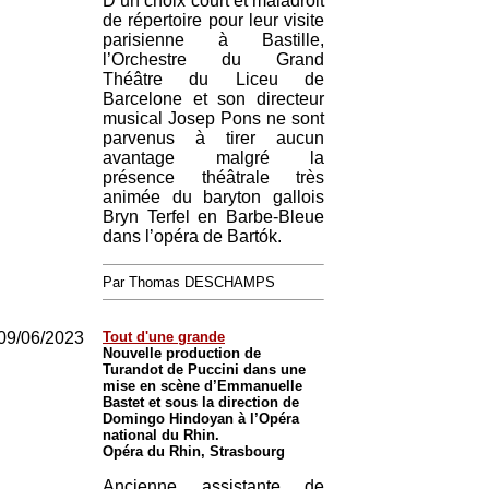
D’un choix court et maladroit
de répertoire pour leur visite
parisienne à Bastille,
l’Orchestre du Grand
Théâtre du Liceu de
Barcelone et son directeur
musical Josep Pons ne sont
parvenus à tirer aucun
avantage malgré la
présence théâtrale très
animée du baryton gallois
Bryn Terfel en Barbe-Bleue
dans l’opéra de Bartók.
Par Thomas DESCHAMPS
09/06/2023
Tout d'une grande
Nouvelle production de
Turandot de Puccini dans une
mise en scène d’Emmanuelle
Bastet et sous la direction de
Domingo Hindoyan à l’Opéra
national du Rhin.
Opéra du Rhin, Strasbourg
Ancienne assistante de