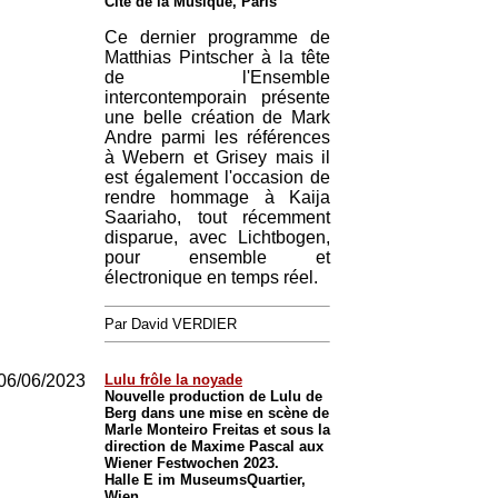
Cité de la Musique, Paris
Ce dernier programme de
Matthias Pintscher à la tête
de l'Ensemble
intercontemporain présente
une belle création de Mark
Andre parmi les références
à Webern et Grisey mais il
est également l'occasion de
rendre hommage à Kaija
Saariaho, tout récemment
disparue, avec Lichtbogen,
pour ensemble et
électronique en temps réel.
Par David VERDIER
06/06/2023
Lulu frôle la noyade
Nouvelle production de Lulu de
Berg dans une mise en scène de
Marle Monteiro Freitas et sous la
direction de Maxime Pascal aux
Wiener Festwochen 2023.
Halle E im MuseumsQuartier,
Wien