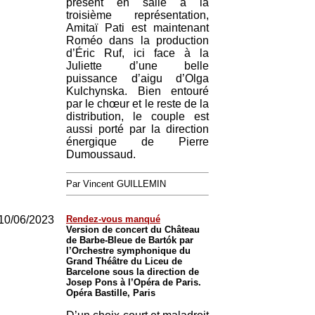
présent en salle à la
troisième représentation,
Amitaï Pati est maintenant
Roméo dans la production
d’Éric Ruf, ici face à la
Juliette d’une belle
puissance d’aigu d’Olga
Kulchynska. Bien entouré
par le chœur et le reste de la
distribution, le couple est
aussi porté par la direction
énergique de Pierre
Dumoussaud.
Par Vincent GUILLEMIN
10/06/2023
Rendez-vous manqué
Version de concert du Château
de Barbe-Bleue de Bartók par
l’Orchestre symphonique du
Grand Théâtre du Liceu de
Barcelone sous la direction de
Josep Pons à l’Opéra de Paris.
Opéra Bastille, Paris