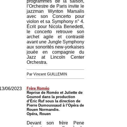
programmes de la saison,
l’Orchestre de Paris invite le
jazzman Wynton Marsalis
avec son Concerto pour
violon et sa Symphony n° 4.
Écrit pour Nicola Benedetti,
le concerto retrouve son
archet agile et contrasté
avant une Jungle Symphony
aux sonorités new-yorkaises
jouée en compagnie du
Jazz at Lincoln Center
Orchestra.
Par Vincent GUILLEMIN
13/06/2023
Frère Roméo
Reprise de Roméo et Juliette de
Gounod dans la production
d’Éric Ruf sous la direction de
Pierre Dumoussaud à l’Opéra de
Rouen Normandie.
Opéra, Rouen
Devant son frère Pene