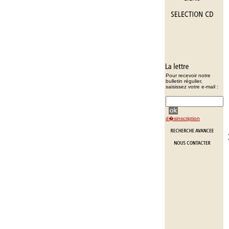
Pour recevoir notre
bulletin régulier,
saisissez votre e-mail :
d�sinscription