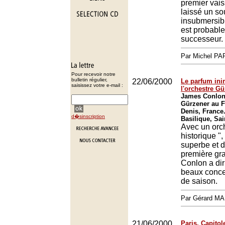
premier vais
laissé un so
insubmersibl
est probable
successeur.
Par Michel P
Pour recevoir notre
bulletin régulier,
22/06/2000
Le parfum ini
saisissez votre e-mail :
l'orchestre G
James Conlon 
Gürzener au Fe
Denis, France
d�sinscription
Basilique, Sai
Avec un orch
historique 
superbe et d
première gr
Conlon a dir
beaux concer
de saison.
Par Gérard M
21/06/2000
Paris, Capitole