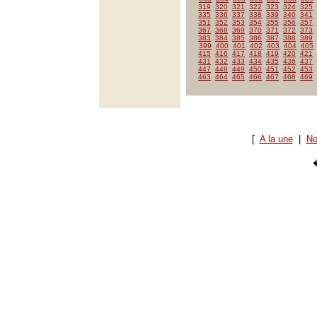
319
320
321
322
323
324
325
335
336
337
338
339
340
341
351
352
353
354
355
356
357
367
368
369
370
371
372
373
383
384
385
386
387
388
389
399
400
401
402
403
404
405
415
416
417
418
419
420
421
431
432
433
434
435
436
437
447
448
449
450
451
452
453
463
464
465
466
467
468
469
[
A la une
|
No