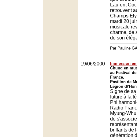
Laurent Coc
retrouvent a
Champs Ely
mardi 20 jui
musicale rev
charme, de 
de son élég
Par Pauline 
19/06/2000
Immersion en
Chung en mus
au Festival de
France.
Pavillon de M
Légion d\'Hon
Signe de sa 
future à la t
Philharmoni
Radio Franc
Myung-Whun
de s'associe
représentant
brillants de 
génération 