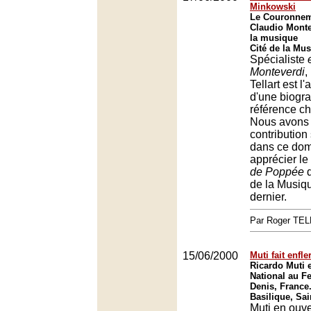
Minkowski
Le Couronnem
Claudio Montev
la musique
Cité de la Mus
Spécialiste
Monteverdi
,
Tellart est l'
d'une biogr
référence c
Nous avons 
contribution
dans ce dom
apprécier le
de Poppée
d
de la Musiqu
dernier.
Par Roger TE
15/06/2000
Muti fait enfle
Ricardo Muti e
National au Fe
Denis, France
Basilique, Sai
Muti en ouve