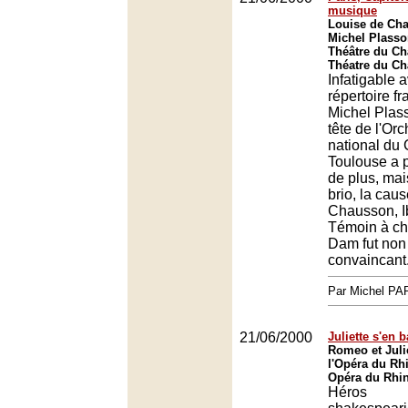
musique
Louise de Cha
Michel Plasson
Théâtre du Châ
Théatre du Châ
Infatigable 
répertoire fr
Michel Plass
tête de l'Orc
national du 
Toulouse a p
de plus, mai
brio, la cau
Chausson, I
Témoin à ch
Dam fut non
convaincant
Par Michel P
21/06/2000
Juliette s'en 
Romeo et Juli
l'Opéra du Rh
Opéra du Rhin
Héros