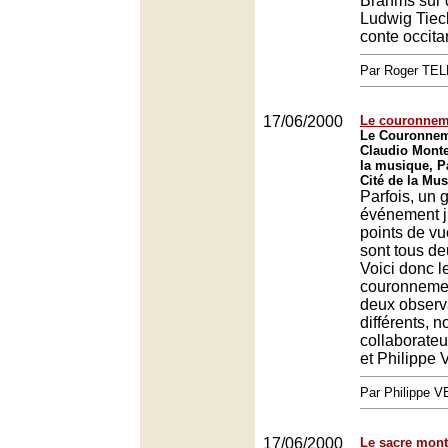
Brahms sur
Ludwig Tieck
conte occita
Par Roger TE
17/06/2000
Le couronnem
Le Couronnem
Claudio Montev
la musique, Pa
Cité de la Mus
Parfois, un 
événement ju
points de vu
sont tous de
Voici donc 
couronnemen
deux observ
différents, n
collaborateu
et Philippe V
Par Philippe 
17/06/2000
Le sacre mont