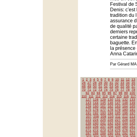
Festival de 
Denis: c'est 
tradition du 
assurance d
de qualité p
derniers rep
certaine trad
baguette. En 
la présence
Anna Catari
Par Gérard M
1
2
3
4
5
6
7
8
9
10
11
12
13
26
27
28
29
30
31
32
33
34
35
48
49
50
51
52
53
54
55
56
57
70
71
72
73
74
75
76
77
78
79
92
93
94
95
96
97
98
99
100
110
111
112
113
114
115
116
117
127
128
129
130
131
132
133
143
144
145
146
147
148
149
159
160
161
162
163
164
165
175
176
177
178
179
180
181
191
192
193
194
195
196
197
207
208
209
210
211
212
213
223
224
225
226
227
228
229
239
240
241
242
243
244
245
255
256
257
258
259
260
261
271
272
273
274
275
276
277
287
288
289
290
291
292
293
303
304
305
306
307
308
309