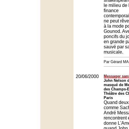
shakespeari
le milieu de 
finance
contemporai
ne peut rêve
à la mode po
Gounod. Ave
poncifs du jo
en grande par
sauvé par sa
musicale.
Par Gérard M
20/06/2000
Messager san
John Nelson d
masqué de Me
des Champs-E
Théâtre des 
Paris
Quand deux
comme Sacha
André Mess
rencontrent 
donne L'Amo
quand John 