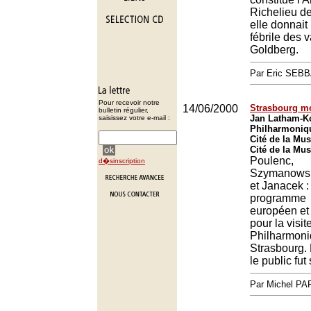
Richelieu d
elle donnait
fébrile des v
Goldberg.
Par Eric SEB
Pour recevoir notre
14/06/2000
Strasbourg mo
bulletin régulier,
Jan Latham-Ko
saisissez votre e-mail :
Philharmoniqu
Cité de la Mus
Cité de la Mus
Poulenc,
d�sinscription
Szymanowski
et Janacek :
programme
européen et d
pour la visit
Philharmoni
Strasbourg
le public fut
Par Michel P