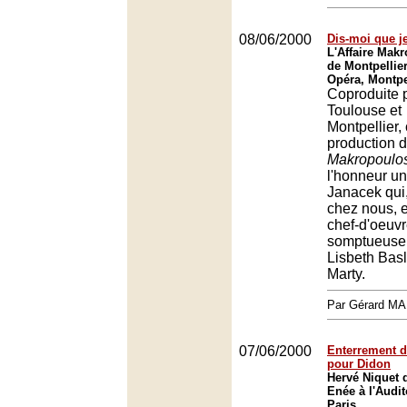
08/06/2000
Dis-moi que je
L'Affaire Mak
de Montpellier
Opéra, Montpe
Coproduite 
Toulouse et
Montpellier, 
production 
Makropoulo
l'honneur u
Janacek qui
chez nous, e
chef-d'oeuv
somptueuse 
Lisbeth Basl
Marty.
Par Gérard M
07/06/2000
Enterrement d
pour Didon
Hervé Niquet d
Enée à l'Audi
Paris.