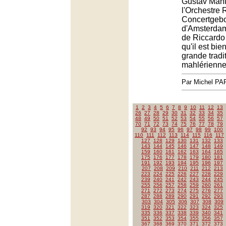
Gustav Mahl
l'Orchestre 
Concertgeb
d'Amsterdam
de Riccardo
qu'il est bien
grande tradi
mahlérienne
Par Michel P
1
2
3
4
5
6
7
8
9
10
11
12
13
26
27
28
29
30
31
32
33
34
35
48
49
50
51
52
53
54
55
56
57
70
71
72
73
74
75
76
77
78
79
92
93
94
95
96
97
98
99
100
110
111
112
113
114
115
116
117
127
128
129
130
131
132
133
143
144
145
146
147
148
149
159
160
161
162
163
164
165
175
176
177
178
179
180
181
191
192
193
194
195
196
197
207
208
209
210
211
212
213
223
224
225
226
227
228
229
239
240
241
242
243
244
245
255
256
257
258
259
260
261
271
272
273
274
275
276
277
287
288
289
290
291
292
293
303
304
305
306
307
308
309
319
320
321
322
323
324
325
335
336
337
338
339
340
341
351
352
353
354
355
356
357
367
368
369
370
371
372
373