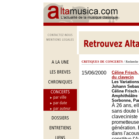
CRITIQUES DE CONCERTS
/ Recherche 
15/06/2000
Céline Frisch, 
du clavecin
Les Variation
Johann Sebas
Céline Frisch
Amphithéâtre 
Sorbonne, Par
À 26 ans, el
sans doute l
claveciniste 
prometteuse
génération. 
dans l'acous
constitue l'