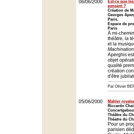
06/06/2000
Est-ce que le
pensent ?
Création de M
Georges Aperg
Paris.
Espace de pro
Paris
À mi-chemin 
théâtre, la t
et la musiqu
Machination
Aperghis es
objet opérat
qualité premi
création con
d'être jubilat
Par Olivier 
05/06/2000
Mahler royale
Riccardo Chail
Concertgebou
Théâtre du Châ
Théatre du Châ
Pour un pr
parisien déd