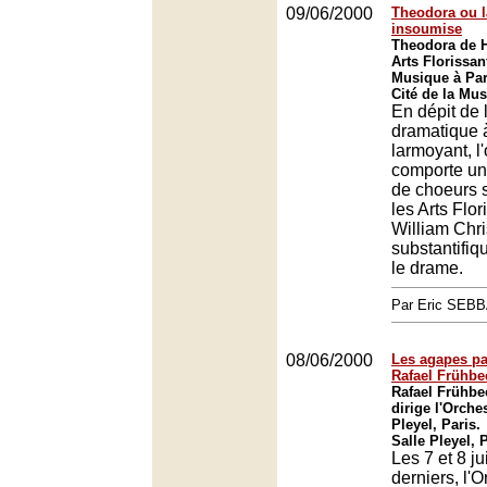
09/06/2000
Theodora ou l
insoumise
Theodora de H
Arts Florissant
Musique à Par
Cité de la Mus
En dépit de 
dramatique à 
larmoyant, l'
comporte une
de choeurs 
les Arts Flor
William Chris
substantifiq
le drame.
Par Eric SEB
08/06/2000
Les agapes pa
Rafael Frühbe
Rafael Frühbe
dirige l'Orche
Pleyel, Paris.
Salle Pleyel, 
Les 7 et 8 ju
derniers, l'O