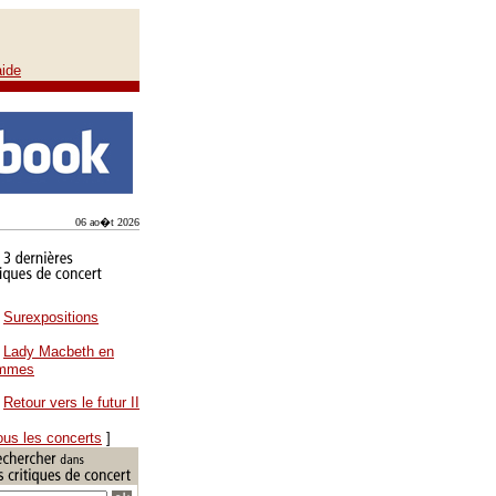
aide
06 ao�t 2026
Surexpositions
Lady Macbeth en
ammes
Retour vers le futur II
ous les concerts
]