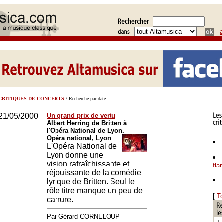
CRITIQUES DE CONCERTS
/ Recherche par date
21/05/2000
Un grand prix de vertu
Albert Herring de Britten à
l'Opéra National de Lyon.
Opéra national, Lyon
L'Opéra National de
Lyon donne une
vision rafraîchissante et
fl
réjouissante de la comédie
lyrique de Britten. Seul le
rôle titre manque un peu de
[
T
carrure.
Par Gérard CORNELOUP