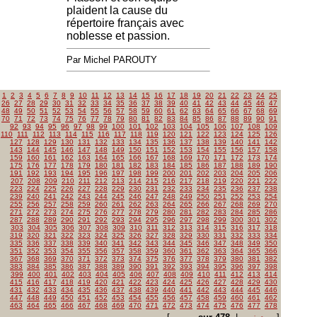
plaident la cause du
répertoire français avec
noblesse et passion.
Par Michel PAROUTY
1
2
3
4
5
6
7
8
9
10
11
12
13
14
15
16
17
18
19
20
21
22
23
24
25
26
27
28
29
30
31
32
33
34
35
36
37
38
39
40
41
42
43
44
45
46
47
48
49
50
51
52
53
54
55
56
57
58
59
60
61
62
63
64
65
66
67
68
69
70
71
72
73
74
75
76
77
78
79
80
81
82
83
84
85
86
87
88
89
90
91
92
93
94
95
96
97
98
99
100
101
102
103
104
105
106
107
108
109
110
111
112
113
114
115
116
117
118
119
120
121
122
123
124
125
126
127
128
129
130
131
132
133
134
135
136
137
138
139
140
141
142
143
144
145
146
147
148
149
150
151
152
153
154
155
156
157
158
159
160
161
162
163
164
165
166
167
168
169
170
171
172
173
174
175
176
177
178
179
180
181
182
183
184
185
186
187
188
189
190
191
192
193
194
195
196
197
198
199
200
201
202
203
204
205
206
207
208
209
210
211
212
213
214
215
216
217
218
219
220
221
222
223
224
225
226
227
228
229
230
231
232
233
234
235
236
237
238
239
240
241
242
243
244
245
246
247
248
249
250
251
252
253
254
255
256
257
258
259
260
261
262
263
264
265
266
267
268
269
270
271
272
273
274
275
276
277
278
279
280
281
282
283
284
285
286
287
288
289
290
291
292
293
294
295
296
297
298
299
300
301
302
303
304
305
306
307
308
309
310
311
312
313
314
315
316
317
318
319
320
321
322
323
324
325
326
327
328
329
330
331
332
333
334
335
336
337
338
339
340
341
342
343
344
345
346
347
348
349
350
351
352
353
354
355
356
357
358
359
360
361
362
363
364
365
366
367
368
369
370
371
372
373
374
375
376
377
378
379
380
381
382
383
384
385
386
387
388
389
390
391
392
393
394
395
396
397
398
399
400
401
402
403
404
405
406
407
408
409
410
411
412
413
414
415
416
417
418
419
420
421
422
423
424
425
426
427
428
429
430
431
432
433
434
435
436
437
438
439
440
441
442
443
444
445
446
447
448
449
450
451
452
453
454
455
456
457
458
459
460
461
462
463
464
465
466
467
468
469
470
471
472
473
474
475
476
477
478