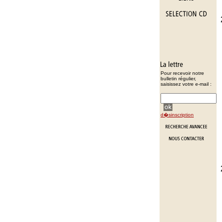
Pour recevoir notre
bulletin régulier,
saisissez votre e-mail :
d�sinscription