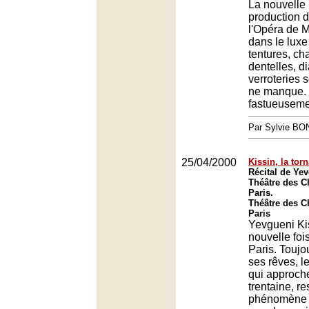
La nouvelle
production 
l'Opéra de 
dans le luxe 
tentures, c
dentelles, d
verroteries s
ne manque. 
fastueuseme
Par Sylvie BO
25/04/2000
Kissin, la tor
Récital de Ye
Théâtre des 
Paris.
Théâtre des 
Paris
Yevgueni Ki
nouvelle foi
Paris. Toujo
ses rêves, le
qui approch
trentaine, re
phénomène 