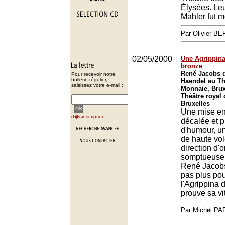
Élysées. Leu
Mahler fut 
Par Olivier 
02/05/2000
Une Agrippina
bronze
René Jacobs d
Pour recevoir notre
bulletin régulier,
Haendel au Th
saisissez votre e-mail :
Monnaie, Brux
Théâtre royal 
Bruxelles
Une mise e
d�sinscription
décalée et p
d'humour, un
de haute vol
direction d'
somptueuse 
René Jacobs 
pas plus po
l'Agrippina
prouve sa vit
Par Michel P