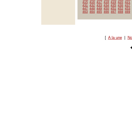
415
416
417
418
419
420
421
431
432
433
434
435
436
437
447
448
449
450
451
452
453
463
464
465
466
467
468
469
[
A la une
|
No