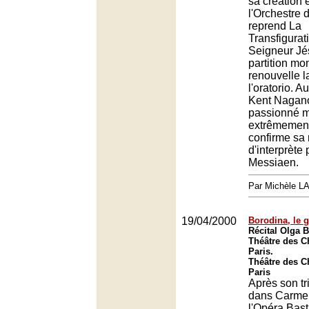
sa création 
l'Orchestre 
reprend La
Transfigurat
Seigneur Jé
partition m
renouvelle la
l'oratorio. A
Kent Nagano
passionné m
extrêmement
confirme sa 
d'interprète 
Messiaen.
Par Michèle L
19/04/2000
Borodina, le g
Récital Olga 
Théâtre des 
Paris.
Théâtre des 
Paris
Après son t
dans Carme
l'Opéra Bast