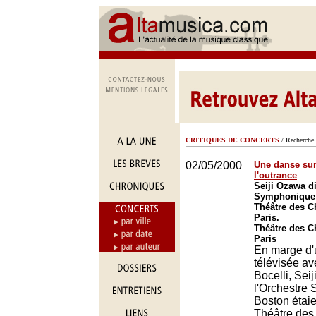
CRITIQUES DE CONCERTS
/ Recherche 
02/05/2000
Une danse sur 
l'outrance
Seiji Ozawa di
Symphonique 
Théâtre des 
Paris.
Théâtre des 
Paris
En marge d'
télévisée a
Bocelli, Sei
l'Orchestre
Boston étaie
Théâtre de