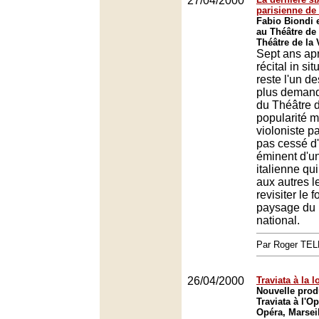
27/04/2000
parisienne de
Fabio Biondi 
au Théâtre de l
Théâtre de la V
Sept ans ap
récital in si
reste l'un d
plus demand
du Théâtre d
popularité m
violoniste pa
pas cessé d'
éminent d'u
italienne qui
aux autres l
revisiter le 
paysage du
national.
Par Roger TE
26/04/2000
Traviata à la 
Nouvelle prod
Traviata à l'O
Opéra, Marsei