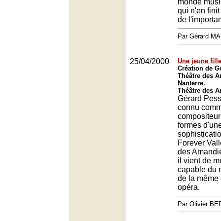
monde music
qui n'en fini
de l'importa
Par Gérard M
25/04/2000
Une jeune fille
Création de G
Théâtre des A
Nanterre.
Théâtre des A
Gérard Pesso
connu comm
compositeur 
formes d'un
sophisticati
Forever Vall
des Amandie
il vient de mo
capable du 
de la même 
opéra.
Par Olivier 