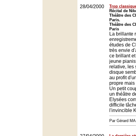
28/04/2000
Trop classiqu
Récital de Ni
Théâtre des 
Paris.
Théâtre des 
Paris
La brillante
enregistrem
études de C
très envie d
ce brillant e
jeune pianis
relative, les
disque semb
au profit d'
propre mais
Un petit cou
un théâtre 
Elysées com
difficile tâ
l'invincible 
Par Gérard M
La dernière
st