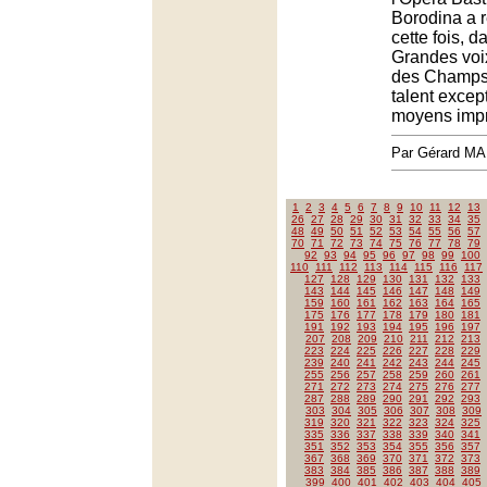
Borodina a ré
cette fois, d
Grandes voi
des Champs
talent excep
moyens impr
Par Gérard M
1
2
3
4
5
6
7
8
9
10
11
12
13
26
27
28
29
30
31
32
33
34
35
48
49
50
51
52
53
54
55
56
57
70
71
72
73
74
75
76
77
78
79
92
93
94
95
96
97
98
99
100
110
111
112
113
114
115
116
117
127
128
129
130
131
132
133
143
144
145
146
147
148
149
159
160
161
162
163
164
165
175
176
177
178
179
180
181
191
192
193
194
195
196
197
207
208
209
210
211
212
213
223
224
225
226
227
228
229
239
240
241
242
243
244
245
255
256
257
258
259
260
261
271
272
273
274
275
276
277
287
288
289
290
291
292
293
303
304
305
306
307
308
309
319
320
321
322
323
324
325
335
336
337
338
339
340
341
351
352
353
354
355
356
357
367
368
369
370
371
372
373
383
384
385
386
387
388
389
399
400
401
402
403
404
405